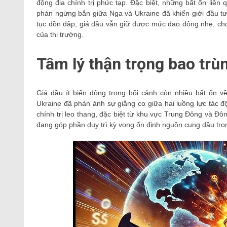
động địa chính trị phức tạp. Đặc biệt, những bất ổn liê
phán ngừng bắn giữa Nga và Ukraine đã khiến giới đầu tư 
tục dồn dập, giá dầu vẫn giữ được mức dao động nhẹ, cho
của thị trường.
Tâm lý thận trọng bao trù
Giá dầu ít biến động trong bối cảnh còn nhiều bất ổn 
Ukraine đã phản ánh sự giằng co giữa hai luồng lực tác 
chính trị leo thang, đặc biệt từ khu vực Trung Đông và Đ
đang góp phần duy trì kỳ vọng ổn định nguồn cung dầu tron