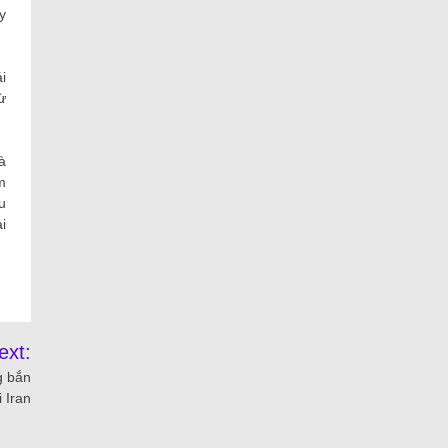
y
i
ừ
à
m
u
i
ext:
g bắn
i Iran