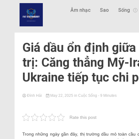
Âm nhạc
Sao
Sống
Giá dầu ổn định giữa
trị: Căng thẳng Mỹ-I
Ukraine tiếp tục chi 
Đình Hải
May 22, 2025
in
Cuộc Sống
- 9 Minutes
Rate this post
Trong những ngày gần đây, thị trường dầu mỏ toàn cầu c