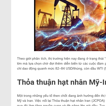
Theo giới phân tích, thị trường hiện nay đang ở trạng thái
lớn mà lựa chọn chờ đợi thêm diễn biến từ các cuộc đàm ph
chỉ dao động quanh mức 82–84 USD/thùng, còn dầu WTI (
Thỏa thuận hạt nhân Mỹ-I
Một trong những yếu tố then chốt đang ảnh hưởng đến thị t
Mỹ và Iran. Việc nối lại Thỏa thuận hạt nhân Iran (JCPOA)
qua đó làm tăng nguồn cung và đè nặng lên giá dầu. Tuy n