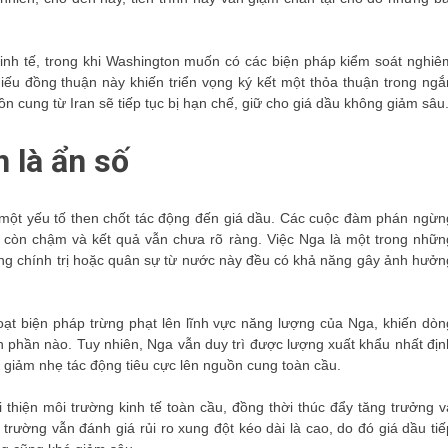
kinh tế, trong khi Washington muốn có các biện pháp kiểm soát nghiê
iếu đồng thuận này khiến triển vọng ký kết một thỏa thuận trong ngắ
 cung từ Iran sẽ tiếp tục bị hạn chế, giữ cho giá dầu không giảm sâu
 là ẩn số
 một yếu tố then chốt tác động đến giá dầu. Các cuộc đàm phán ngừn
ộ còn chậm và kết quả vẫn chưa rõ ràng. Việc Nga là một trong nhữn
động chính trị hoặc quân sự từ nước này đều có khả năng gây ảnh hưởn
t biện pháp trừng phạt lên lĩnh vực năng lượng của Nga, khiến dòn
ạn phần nào. Tuy nhiên, Nga vẫn duy trì được lượng xuất khẩu nhất địn
 giảm nhẹ tác động tiêu cực lên nguồn cung toàn cầu.
thiện môi trường kinh tế toàn cầu, đồng thời thúc đẩy tăng trưởng v
hị trường vẫn đánh giá rủi ro xung đột kéo dài là cao, do đó giá dầu tiế