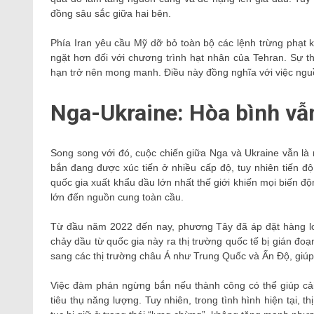
đồng sâu sắc giữa hai bên.
Phía Iran yêu cầu Mỹ dỡ bỏ toàn bộ các lệnh trừng phạt 
ngặt hơn đối với chương trình hạt nhân của Tehran. Sự th
hạn trở nên mong manh. Điều này đồng nghĩa với việc nguồn
Nga-Ukraine: Hòa bình vẫn
Song song với đó, cuộc chiến giữa Nga và Ukraine vẫn là
bắn đang được xúc tiến ở nhiều cấp độ, tuy nhiên tiến đ
quốc gia xuất khẩu dầu lớn nhất thế giới khiến mọi biến 
lớn đến nguồn cung toàn cầu.
Từ đầu năm 2022 đến nay, phương Tây đã áp đặt hàng loạ
chảy dầu từ quốc gia này ra thị trường quốc tế bị gián đo
sang các thị trường châu Á như Trung Quốc và Ấn Độ, giúp
Việc đàm phán ngừng bắn nếu thành công có thể giúp cải 
tiêu thụ năng lượng. Tuy nhiên, trong tình hình hiện tại, t