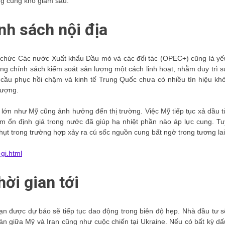
ng cũng khó giảm sâu.
nh sách nội địa
Tổ chức Các nước Xuất khẩu Dầu mỏ và các đối tác (OPEC+) cũng là yế
ng chính sách kiểm soát sản lượng một cách linh hoạt, nhằm duy trì s
cầu phục hồi chậm và kinh tế Trung Quốc chưa có nhiều tín hiệu khở
lượng.
 lớn như Mỹ cũng ảnh hưởng đến thị trường. Việc Mỹ tiếp tục xả dầu t
m ổn định giá trong nước đã giúp hạ nhiệt phần nào áp lực cung. Tu
 hụt trong trường hợp xảy ra cú sốc nguồn cung bất ngờ trong tương lai
-gi.html
hời gian tới
hạn được dự báo sẽ tiếp tục dao động trong biên độ hẹp. Nhà đầu tư s
phán giữa Mỹ và Iran cũng như cuộc chiến tại Ukraine. Nếu có bất kỳ dấ