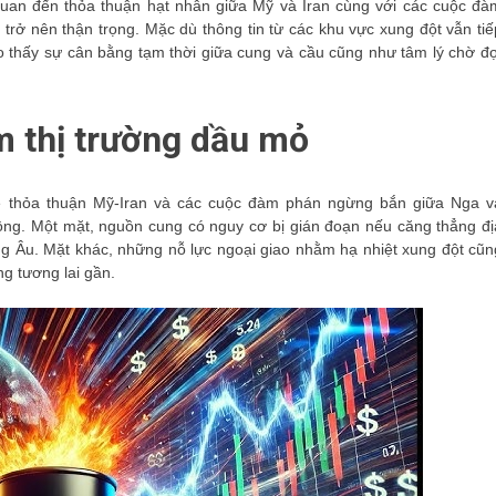
n quan đến thỏa thuận hạt nhân giữa Mỹ và Iran cùng với các cuộc đà
trở nên thận trọng. Mặc dù thông tin từ các khu vực xung đột vẫn tiế
 thấy sự cân bằng tạm thời giữa cung và cầu cũng như tâm lý chờ đợ
m thị trường dầu mỏ
về thỏa thuận Mỹ-Iran và các cuộc đàm phán ngừng bắn giữa Nga v
động. Một mặt, nguồn cung có nguy cơ bị gián đoạn nếu căng thẳng đị
ông Âu. Mặt khác, những nỗ lực ngoại giao nhằm hạ nhiệt xung đột cũn
g tương lai gần.