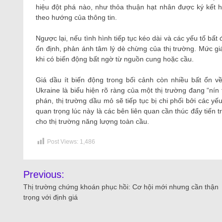
hiệu đột phá nào, như thỏa thuận hạt nhân được ký kết h
theo hướng của thông tin.
Ngược lại, nếu tình hình tiếp tục kéo dài và các yếu tố bất
ổn định, phản ánh tâm lý dè chừng của thị trường. Mức giá
khi có biến động bất ngờ từ nguồn cung hoặc cầu.
Giá dầu ít biến động trong bối cảnh còn nhiều bất ổn 
Ukraine là biểu hiện rõ ràng của một thị trường đang “nín 
phán, thị trường dầu mỏ sẽ tiếp tục bị chi phối bởi các yế
quan trọng lúc này là các bên liên quan cần thúc đẩy tiến 
cho thị trường năng lượng toàn cầu.
Post Views:
1,486
Previous:
Thị trường chứng khoán phục hồi: Cơ hội mới nhưng cần thận
trọng với định giá