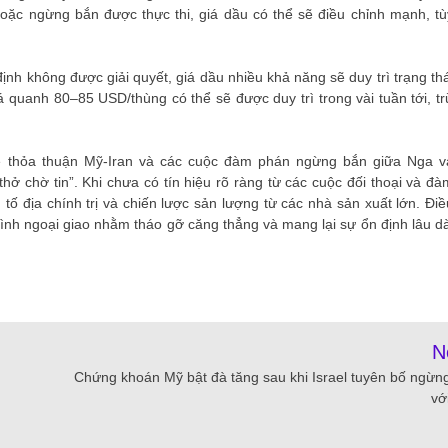
oặc ngừng bắn được thực thi, giá dầu có thể sẽ điều chỉnh mạnh, tù
 định không được giải quyết, giá dầu nhiều khả năng sẽ duy trì trạng thá
 quanh 80–85 USD/thùng có thể sẽ được duy trì trong vài tuần tới, tr
về thỏa thuận Mỹ-Iran và các cuộc đàm phán ngừng bắn giữa Nga v
thở chờ tin”. Khi chưa có tín hiệu rõ ràng từ các cuộc đối thoại và đà
u tố địa chính trị và chiến lược sản lượng từ các nhà sản xuất lớn. Điề
trình ngoại giao nhằm tháo gỡ căng thẳng và mang lại sự ổn định lâu dà
N
Chứng khoán Mỹ bật đà tăng sau khi Israel tuyên bố ngừn
vớ