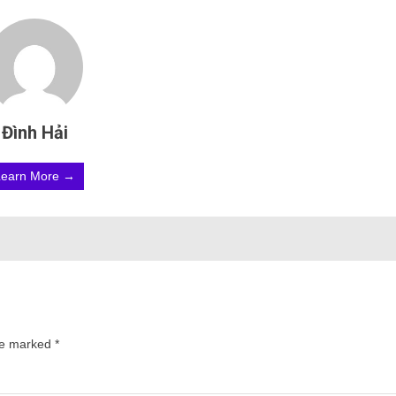
Đình Hải
Learn More →
are marked
*