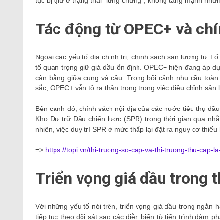
tục bị giữ ở trạng thái “lưng chừng”, không tăng mạnh như
Tác động từ OPEC+ và chí
Ngoài các yếu tố địa chính trị, chính sách sản lượng từ 
tố quan trọng giữ giá dầu ổn định. OPEC+ hiện đang áp dụ
cân bằng giữa cung và cầu. Trong bối cảnh nhu cầu toàn 
sắc, OPEC+ vẫn tỏ ra thận trọng trong việc điều chỉnh sản 
Bên cạnh đó, chính sách nội địa của các nước tiêu thụ dầu
Kho Dự trữ Dầu chiến lược (SPR) trong thời gian qua nhằ
nhiên, việc duy trì SPR ở mức thấp lại đặt ra nguy cơ thiếu
=>
https://topi.vn/thi-truong-so-cap-va-thi-truong-thu-cap-la
Triển vọng giá dầu trong t
Với những yếu tố nói trên, triển vọng giá dầu trong ngắn 
tiếp tục theo dõi sát sao các diễn biến từ tiến trình đàm 