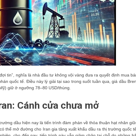
 “đợi tin”, nghĩa là nhà đầu tư không vội vàng đưa ra quyết định mua bá
án quốc tế. Điều này lý giải tại sao trong suốt tuần qua, giá dầu Bren
Mỹ) giữ ở ngưỡng 78–80 USD/thùng.
ran: Cánh cửa chưa mở
rường dầu hiện nay là tiến trình đàm phán về thỏa thuận hạt nhân giữ
 có thể mở đường cho Iran gia tăng xuất khẩu dầu ra thị trường quốc tế
hiên, cho đến nay, tiến trình này vẫn giậm chân tại chỗ do những bấ