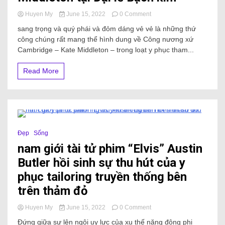
Huyen My
June 15, 2022
0 Comment
sang trọng và quý phái và đỏm dáng vẻ vẻ là những thứ
công chúng rất mang thể hình dung về Công nương xứ
Cambridge – Kate Middleton – trong loạt y phục tham...
Read More
8 Minutes
Đẹp
Sống
nam giới tài tử phim “Elvis” Austin
Butler hồi sinh sự thu hút của y
phục tailoring truyền thống bên
trên thảm đỏ
Huyen My
June 15, 2022
0 Comment
Đứng giữa sự lên ngôi uy lực của xu thế năng động phi