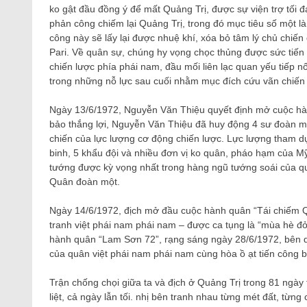
ko gật đầu đồng ý để mất Quảng Trị, được sự viện trợ tối
phản công chiếm lại Quảng Trị, trong đó mục tiêu số một l
công này sẽ lấy lại được nhuệ khí, xóa bỏ tâm lý chủ chiến 
Pari. Về quân sự, chúng hy vọng chọc thủng được sức tiến 
chiến lược phía phái nam, đầu mối liên lạc quan yếu tiếp n
trong những nỗ lực sau cuối nhằm mục đích cứu vãn chiến 
Ngày 13/6/1972, Nguyễn Văn Thiệu quyết định mở cuộc hà
bảo thắng lợi, Nguyễn Văn Thiệu đã huy động 4 sư đoàn 
chiến của lực lượng cơ động chiến lược. Lực lượng tham d
binh, 5 khẩu đội và nhiều đơn vị ko quân, pháo hạm của 
tướng được kỳ vọng nhất trong hàng ngũ tướng soái của q
Quân đoàn một.
Ngày 14/6/1972, địch mở đầu cuộc hành quân “Tái chiếm Quản
tranh việt phái nam phái nam – được ca tụng là “mùa hè 
hành quân “Lam Sơn 72”, rạng sáng ngày 28/6/1972, bên d
của quân việt phái nam phái nam cùng hòa ồ ạt tiến công 
Trận chống chọi giữa ta và địch ở Quảng Trị trong 81 ngày 
liệt, cả ngày lẫn tối. nhị bên tranh nhau từng mét đất, từn