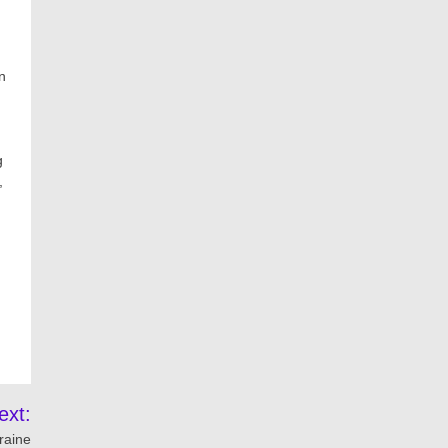
n
g
,
ext:
raine