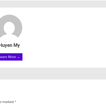
Huyen My
Learn More →
are marked
*