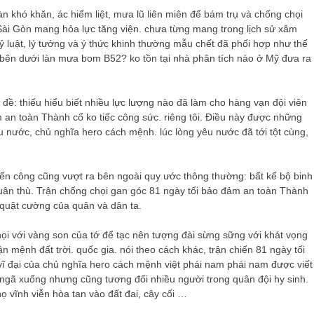
 khó khăn, ác hiểm liệt, mưa lũ liên miên để bám trụ và chống chọi
 Sài Gòn mang hỏa lực tăng viện. chưa từng mang trong lịch sử xâm
 luật, lý tưởng và ý thức khinh thường mẫu chết đã phối hợp như thế
 bên dưới làn mưa bom B52? ko tồn tại nhà phân tích nào ở Mỹ đưa ra
đề: thiếu hiểu biết nhiều lực lượng nào đã làm cho hàng vạn đội viên
an toàn Thành cổ ko tiếc công sức. riêng tôi. Điều này được những
yêu nước, chủ nghĩa hero cách mệnh. lúc lòng yêu nước đã tới tột cùng,
iến công cũng vượt ra bên ngoài quy ước thông thường: bất kể bộ binh
uân thù. Trận chống chọi gan góc 81 ngày tối bảo đảm an toàn Thành
 quật cường của quân và dân ta.
họi với vàng son của tớ để tạc nên tượng đài sừng sững với khát vọng
ận mệnh đất trời. quốc gia. nói theo cách khác, trận chiến 81 ngày tối
vĩ đại của chủ nghĩa hero cách mệnh việt phái nam phái nam được viết
 ngã xuống nhưng cũng tương đối nhiều người trong quân đội hy sinh.
ọ vĩnh viễn hòa tan vào đất đai, cây cối …