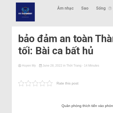
Âm nhạc
Sao
Sống
bảo đảm an toàn Thà
tối: Bài ca bất hủ
Huyen My
June 28, 2022
in
Thời Trang
- 14 Minutes
Rate this post
Quân phóng thích tiến vào phóng