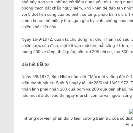
phá hủy trọn vẹn. những cứ điểm quan yếu như Long quan
phóng thích bất chấp nguy hiểm, khó khăn để đập tan nhữn
với 5 đợt tiến công của bộ binh, xe tăng, pháo binh địch. 
chính là nơi thể hiện ý thức gan góc hy sinh, chống chọi p
chiến khốc liệt này.
Ngày 16-9-1972, quân ta chủ động rút khỏi Thành cổ sau lú
chiến lược của địch, diệt 26 vạn mũi tên, bắt sống 71 tên, 
mang 200 xe tăng, thiết giáp, bắn rơi 205 phi cơ, thu 500 s
Bài hát bất tử
Ngày 9/8/1972, Báo Nhân dân viết: “Mỗi mét vuông đất ở 
biến thành bất tử. Suốt 81 ngày tối, từ 28/6 tới 16/9/1972
nhân lính phải nhận 100 quả bom và 200 quả đạn pháo. mỗi
nếu một đại đội vào thì ngày mai chỉ còn lại vài người sống 
những đội viên phân đội 3 kiên cường bám trụ xoá sổ địch
Phạ