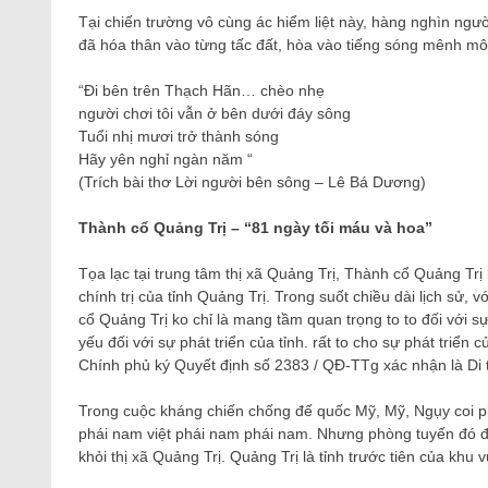
Tại chiến trường vô cùng ác hiểm liệt này, hàng nghìn n
đã hóa thân vào từng tấc đất, hòa vào tiếng sóng mênh 
“Đi bên trên Thạch Hãn… chèo nhẹ
người chơi tôi vẫn ở bên dưới đáy sông
Tuổi nhị mươi trở thành sóng
Hãy yên nghỉ ngàn năm “
(Trích bài thơ Lời người bên sông – Lê Bá Dương)
Thành cổ Quảng Trị – “81 ngày tối máu và hoa”
Tọa lạc tại trung tâm thị xã Quảng Trị, Thành cổ Quảng Trị 
chính trị của tỉnh Quảng Trị. Trong suốt chiều dài lịch sử, vớ
cổ Quảng Trị ko chỉ là mang tầm quan trọng to to đối với 
yếu đối với sự phát triển của tỉnh. rất to cho sự phát tri
Chính phủ ký Quyết định số 2383 / QĐ-TTg xác nhận là Di 
Trong cuộc kháng chiến chống đế quốc Mỹ, Mỹ, Ngụy coi p
phái nam việt phái nam phái nam. Nhưng phòng tuyến đó đã
khỏi thị xã Quảng Trị. Quảng Trị là tỉnh trước tiên của kh