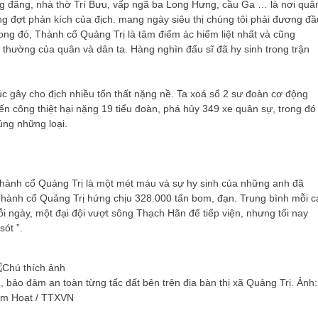
g đãng, nhà thờ Trí Bưu, vấp ngã ba Long Hưng, cầu Ga … là nơi quâ
g đợt phản kích của địch. mang ngày siêu thị chúng tôi phải đương đầ
Trong đó, Thành cổ Quảng Trị là tâm điểm ác hiểm liệt nhất và cũng
hi thường của quân và dân ta. Hàng nghìn đấu sĩ đã hy sinh trong trận
c gây cho địch nhiều tổn thất nặng nề. Ta xoá sổ 2 sư đoàn cơ động
tiến công thiệt hại nặng 19 tiểu đoàn, phá hủy 349 xe quân sự, trong đó
úng những loại.
Thành cổ Quảng Trị là một mét máu và sự hy sinh của những anh đã
, Thành cổ Quảng Trị hứng chịu 328.000 tấn bom, đạn. Trung bình mỗi c
 ngày, một đại đội vượt sông Thạch Hãn để tiếp viện, nhưng tối nay
sót ”.
, bảo đảm an toàn từng tấc đất bên trên địa bàn thị xã Quảng Trị. Ảnh:
m Hoạt / TTXVN