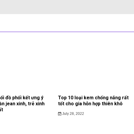
ối đồ phối kết ưng ý
Top 10 loại kem chống nắng rất
ần jean xinh, trẻ xinh
tốt cho gia hỗn hợp thiên khô
ất
July 28, 2022