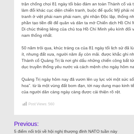
trận chống chọi 81 ngày tối bảo đảm an toàn Thành cổ và 
làm đổi khác cục diện chiến tranh, buộc đế quốc Mỹ phải nối
tranh ở việt phái nam phái nam, ghi nhận Độc lập, thống n
phần tạo tiền đề để quân và dân ta mở Chiến dịch Hồ Chí 
Di chúc thiêng liêng của chủ toạ Hồ Chí Minh yêu kính đối
nam thống nhất.
50 năm trôi qua, khúc tráng ca của 81 ngày tối lịch sử đã l
ít, nhưng đất xưa, người năm ấy còn mãi. được khắc ghi 
Thành cổ Quảng Trị là nơi ghi dấu những chiến công bất tử
dục truyền thống yêu nước và cách mệnh cho ngày hôm nay
Quảng Trị ngày hôm nay đã vươn lên uy lực với một sức số
hoa”. từ là một vùng đất bom đạn, tới nay dung mạo kinh tế 
của người dân càng ngày càng được cải thiện rõ rệt.
Post Views:
560
Previous:
5 điểm nổi trội về hội nghị thượng đỉnh NATO tuần này