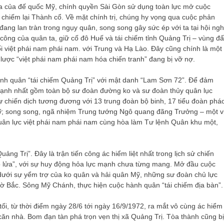
 đa của đế quốc Mỹ, chính quyền Sài Gòn sử dụng toàn lực mở cuộc
à chiếm lại Thành cổ. Về mặt chính trị, chúng hy vọng qua cuộc phản
đang lan tràn trong ngụy quân, song song gây sức ép với ta tại hội ngh
công của quân ta, giữ cố đô Huế và tái chiếm tỉnh Quảng Trị – vùng đấ
ối việt phái nam phái nam. với Trung và Hạ Lào. Đây cũng chính là một
lược “việt phái nam phái nam hóa chiến tranh” đang bị vỡ nợ.
nh quân “tái chiếm Quảng Trị” với mật danh “Lam Sơn 72”. Để đảm
mạnh nhất gồm toàn bộ sư đoàn đường ko và sư đoàn thủy quân lục
ự chiến dịch tương đương với 13 trung đoàn bộ binh, 17 tiểu đoàn phá
Mỹ; song song, ngã nhiệm Trung tướng Ngô quang đãng Trưởng – một v
uân lực việt phái nam phái nam cùng hòa làm Tư lệnh Quân khu một,
g Trị”. Đây là trận tiến công ác hiểm liệt nhất trong lịch sử chiến
đỏ lửa”, với sự huy động hỏa lực mạnh chưa từng mang. Mở đầu cuộc
ưới sự yểm trợ của ko quân và hải quân Mỹ, những sư đoàn chủ lực
bờ Bắc. Sông Mỹ Chánh, thực hiện cuộc hành quân “tái chiếm địa bàn”.
tối, từ thời điểm ngày 28/6 tới ngày 16/9/1972, ra mắt vô cùng ác hiểm
g căn nhà. Bom đạn tàn phá trọn vẹn thị xã Quảng Trị. Tòa thành cũng bị