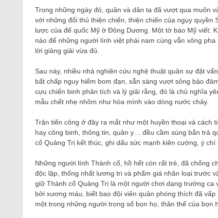
Trong những ngày đó, quân và dân ta đã vượt qua muôn vàn
với những đối thủ thiện chiến, thiện chiến của ngụy quyền
lược của đế quốc Mỹ ở Đông Dương. Một tờ báo Mỹ viết: Kỷ
nào để những người lính việt phái nam cùng vẫn xông pha
lời giảng giải vừa đủ.
Sau này, nhiều nhà nghiên cứu nghệ thuật quân sự đặt vấn 
bất chấp nguy hiểm bom đạn, sẵn sàng vượt sông bảo đảm 
cựu chiến binh phân tích và lý giải rằng, đó là chủ nghĩa 
mẫu chết nhẹ nhõm như hòa mình vào dòng nước chảy.
Trận tiến công ở đây ra mắt như một huyền thoại và cách t
hay công binh, thông tin, quân y… đều cầm súng bắn trả q
cổ Quảng Trị kết thúc, ghi dấu sức mạnh kiên cường, ý chí
Những người lính Thành cổ, hồ hết còn rất trẻ, đã chống c
độc lập, thống nhất lương tri và phẩm giá nhân loại trước v
giữ Thành cổ Quảng Trị là một người chơi dạng trường ca 
bởi xương máu, biết bao đội viên quân phóng thích đã vấp
một trong những người trong số bọn họ, thân thể của bọn h