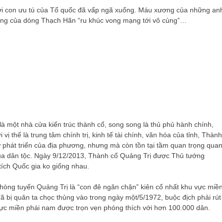
gười con ưu tú của Tổ quốc đã vấp ngã xuống. Máu xương của những an
mông của dòng Thạch Hãn “ru khúc vong mạng tới vô cùng”…
là một nhà cửa kiến ​​trúc thành cổ, song song là thủ phủ hành chính,
i vị thế là trung tâm chính trị, kinh tế tài chính, văn hóa của tỉnh, Thành
sự phát triển của địa phương, nhưng mà còn tồn tại tầm quan trọng qua
ển của dân tộc. Ngày 9/12/2013, Thành cổ Quảng Trị được Thủ tướng
tích Quốc gia ko giống nhau.
hòng tuyến Quảng Trị là “con đê ngăn chặn” kiên cố nhất khu vực miề
 bị quân ta chọc thủng vào trong ngày một/5/1972, buộc địch phải rút
u vực miền phái nam được trọn vẹn phóng thích với hơn 100.000 dân.