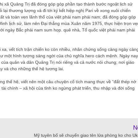
thị xã Quảng Trị đã đóng góp góp phần tạo thành bước ngoặt lịch sử
 lại thương lượng và đi tới ký kết hiệp nghị Pari về xong xuôi chiến
hất và toàn vẹn lãnh thổ của việt phái nam phái nam; đã đóng góp góp
Minh lịch sử, làm nên Đại thắng mùa Xuân năm 1975, thực hiện trọn vẹ
 với ngày Bắc phái nam sum họp. quê nhà, Tổ quốc việt phái nam phái
ùi xa, vết tích trận chiến ko còn nhiều, nhân chứng sống càng ngày càn
như một hình tượng sáng ngời của chủ nghĩa hero cách mệnh. Ngày nay
 của quân và dân Quảng Trị nói riêng và cả nước nói chung; nơi giáo
 và cho những thế hệ tương lai.
ng thế hệ, viết nên một câu chuyện cổ tích mang thực về “đất thép nở
tài chính – xã hội của tỉnh ko ngừng phát triển, thu nhập và đời sống
N
Mỹ tuyên bố sẽ chuyển giao tên lửa phòng ko cho Uk