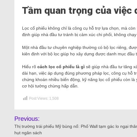
Tầm quan trọng của việc du
Lọc cổ phiếu không chỉ là công cụ hỗ trợ lựa chọn, mà còn là
định giúp nhà đầu tư tránh bị cảm xúc chi phối, không chạy
Một nhà đầu tư chuyên nghiệp thường có bộ lọc riêng, được
kiên định với bộ lọc giúp họ xây dựng được danh mục đầu tư
Hiểu rõ
cách lọc cổ phiếu là gì
sẽ giúp nhà đầu tư tăng x
dài hạn, việc áp dụng đúng phương pháp lọc, công cụ hỗ trợ 
chứng khoán nhiều biến động, kỹ năng lọc cổ phiếu còn là 
cơ hội tưởng chừng hấp dẫn.
Post Views:
1,508
Previous:
Thị trường trái phiếu Mỹ bùng nổ: Phố Wall tạm gác lo ngại th
hụt ngân sách