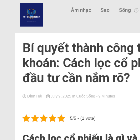
Âm nhạc
Sao
Sống
Bí quyết thành công 
khoán: Cách lọc cổ ph
đầu tư cần nắm rõ?
Đình Hải
July 9, 2025
in
Cuộc Sống
- 9 Minutes
5/5 - (1 vote)
Cách lọc cổ phiếu là gì và