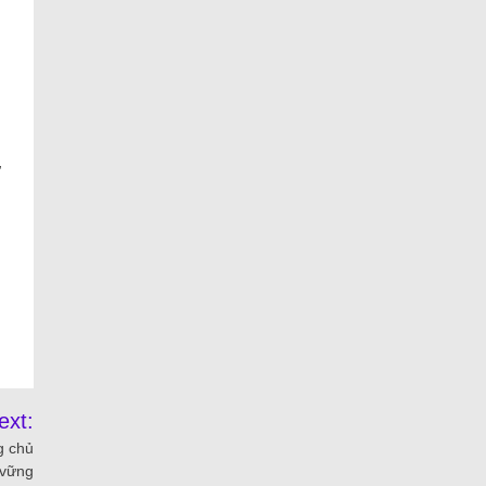
ự
ext:
g chủ
 vững