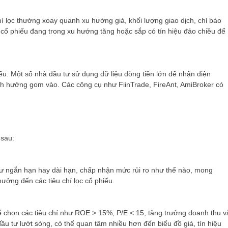
hí lọc thường xoay quanh xu hướng giá, khối lượng giao dịch, chỉ báo
cổ phiếu đang trong xu hướng tăng hoặc sắp có tín hiệu đảo chiều để
iếu. Một số nhà đầu tư sử dụng dữ liệu dòng tiền lớn để nhận diện
h hưởng gom vào. Các công cụ như FiinTrade, FireAnt, AmiBroker có
 sau:
 tư ngắn hạn hay dài hạn, chấp nhận mức rủi ro như thế nào, mong
ưởng đến các tiêu chí lọc cổ phiếu.
hể chọn các tiêu chí như ROE > 15%, P/E < 15, tăng trưởng doanh thu v
u tư lướt sóng, có thể quan tâm nhiều hơn đến biểu đồ giá, tín hiệu