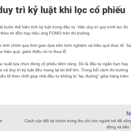
y trì kỷ luật khi lọc cổ phiếu
 bước thể hiện tính kỷ luật trong đầu tư. Việc duy trì quy trình lọc ổn
 theo tin đồn hay hiệu ứng FOMO trên thị trường.
 tinh chỉnh qua thời gian dựa trên kinh nghiệm và hiệu quả thực tế. S
 hiệu quả, giảm thiểu rủi ro thua lỗ.
ác suất lựa chọn đúng cổ phiếu tiềm năng. Dù là đầu tư ngắn hạn hay
và duy trì kỷ luật đều mang lại lợi thế lớn. Trong bối cảnh thị trường
yếu tố then chốt giúp nhà đầu tư không bị “lạc đường” giữa hàng trăm
N
âm
Cách cân đối tài chính trong thu chi cho người trẻ để sốn
động và bền