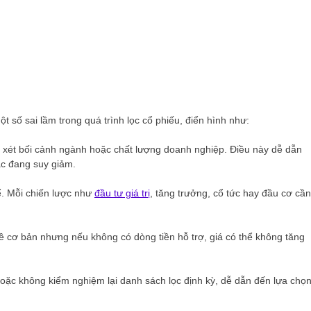
t số sai lầm trong quá trình lọc cổ phiếu, điển hình như:
 xét bối cảnh ngành hoặc chất lượng doanh nghiệp. Điều này dễ dẫn
ặc đang suy giảm.
ể. Mỗi chiến lược như
đầu tư giá trị
, tăng trưởng, cổ tức hay đầu cơ cần
 về cơ bản nhưng nếu không có dòng tiền hỗ trợ, giá có thể không tăng
 hoặc không kiểm nghiệm lại danh sách lọc định kỳ, dễ dẫn đến lựa chọ