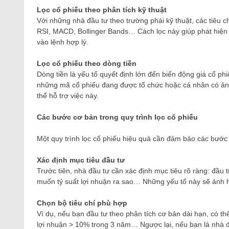
Lọc cổ phiếu theo phân tích kỹ thuật
Với những nhà đầu tư theo trường phái kỹ thuật, các tiêu c
RSI, MACD, Bollinger Bands… Cách lọc này giúp phát hiện 
vào lệnh hợp lý.
Lọc cổ phiếu theo dòng tiền
Dòng tiền là yếu tố quyết định lớn đến biến động giá cổ ph
những mã cổ phiếu đang được tổ chức hoặc cá nhân có ản
thể hỗ trợ việc này.
Các bước cơ bản trong quy trình lọc cổ phiếu
Một quy trình lọc cổ phiếu hiệu quả cần đảm bảo các bước
Xác định mục tiêu đầu tư
Trước tiên, nhà đầu tư cần xác định mục tiêu rõ ràng: đầu
muốn tỷ suất lợi nhuận ra sao… Những yếu tố này sẽ ảnh h
Chọn bộ tiêu chí phù hợp
Ví dụ, nếu bạn đầu tư theo phân tích cơ bản dài hạn, có t
lợi nhuận > 10% trong 3 năm… Ngược lại, nếu bạn là nhà đầ