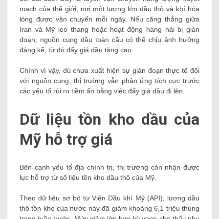
mạch của thế giới, nơi một lượng lớn dầu thô và khí hóa
lỏng được vận chuyển mỗi ngày. Nếu căng thẳng giữa
Iran và Mỹ leo thang hoặc hoạt động hàng hải bị gián
đoạn, nguồn cung dầu toàn cầu có thể chịu ảnh hưởng
đáng kể, từ đó đẩy giá dầu tăng cao.
Chính vì vậy, dù chưa xuất hiện sự gián đoạn thực tế đối
với nguồn cung, thị trường vẫn phản ứng tích cực trước
các yếu tố rủi ro tiềm ẩn bằng việc đẩy giá dầu đi lên.
Dữ liệu tồn kho dầu của
Mỹ hỗ trợ giá
Bên cạnh yếu tố địa chính trị, thị trường còn nhận được
lực hỗ trợ từ số liệu tồn kho dầu thô của Mỹ.
Theo dữ liệu sơ bộ từ Viện Dầu khí Mỹ (API), lượng dầu
thô tồn kho của nước này đã giảm khoảng 6,1 triệu thùng
trong tuần trước. Mức giảm lớn hơn kỳ vọng cho thấy nhu