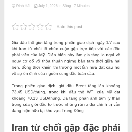
Đình Hải
July 1, 2026
in
Sống
- 7 Minutes
Rate this post
Giá dầu thế giới tăng trong phiên giao dịch ngày 1/7 sau
khi Iran từ chối tổ chức cuộc gặp trực tiếp với các đặc
phái viên của Mỹ. Diễn biến này làm gia tăng lo ngại về
nguy cơ đổ vỡ thỏa thuận ngừng bắn tạm thời giữa hai
bên, đồng thời khiến thị trường một lần nữa đặt câu hỏi
về sự ổn định của nguồn cung dầu toàn cầu.
Trong phiên giao dịch, giá dầu Brent tăng lên khoảng
73,45 USD/thùng, trong khi dầu thô WTI của Mỹ đạt
khoảng 70,13 USD/thùng. Đà tăng phản ánh tâm lý thận
trọng của giới đầu tư trước những rủi ro địa chính trị vẫn
đang hiện hữu tại khu vực Trung Đông.
Iran từ chối gặp đặc phái