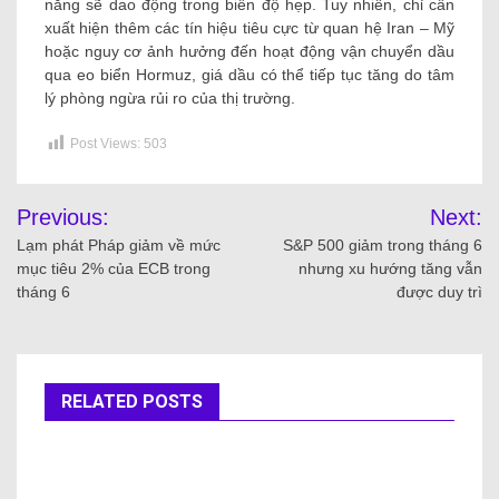
năng sẽ dao động trong biên độ hẹp. Tuy nhiên, chỉ cần
xuất hiện thêm các tín hiệu tiêu cực từ quan hệ Iran – Mỹ
hoặc nguy cơ ảnh hưởng đến hoạt động vận chuyển dầu
qua eo biển Hormuz, giá dầu có thể tiếp tục tăng do tâm
lý phòng ngừa rủi ro của thị trường.
Post Views:
503
Previous:
Next:
Lạm phát Pháp giảm về mức
S&P 500 giảm trong tháng 6
mục tiêu 2% của ECB trong
nhưng xu hướng tăng vẫn
tháng 6
được duy trì
RELATED POSTS