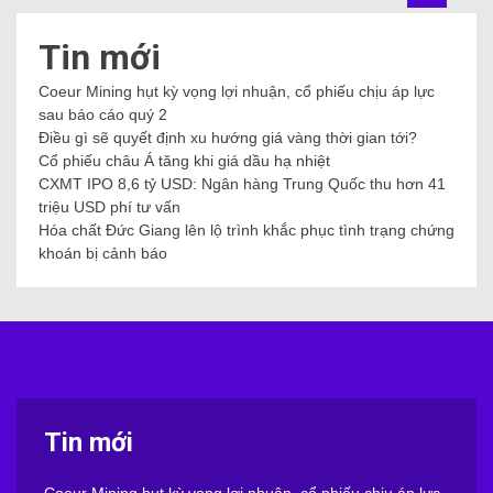
Tin mới
Coeur Mining hụt kỳ vọng lợi nhuận, cổ phiếu chịu áp lực
sau báo cáo quý 2
Điều gì sẽ quyết định xu hướng giá vàng thời gian tới?
Cổ phiếu châu Á tăng khi giá dầu hạ nhiệt
CXMT IPO 8,6 tỷ USD: Ngân hàng Trung Quốc thu hơn 41
triệu USD phí tư vấn
Hóa chất Đức Giang lên lộ trình khắc phục tình trạng chứng
khoán bị cảnh báo
Tin mới
Coeur Mining hụt kỳ vọng lợi nhuận, cổ phiếu chịu áp lực