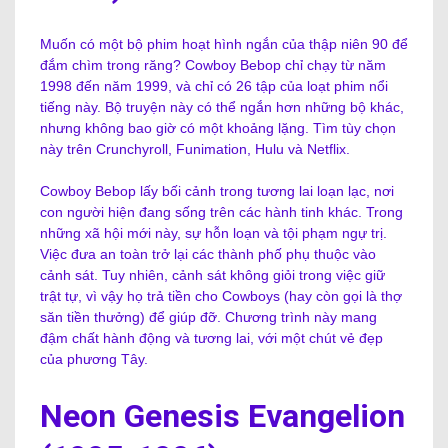
Muốn có một bộ phim hoạt hình ngắn của thập niên 90 để
đắm chìm trong răng? Cowboy Bebop chỉ chạy từ năm
1998 đến năm 1999, và chỉ có 26 tập của loạt phim nổi
tiếng này. Bộ truyện này có thể ngắn hơn những bộ khác,
nhưng không bao giờ có một khoảng lặng. Tìm tùy chọn
này trên Crunchyroll, Funimation, Hulu và Netflix.
Cowboy Bebop lấy bối cảnh trong tương lai loạn lạc, nơi
con người hiện đang sống trên các hành tinh khác. Trong
những xã hội mới này, sự hỗn loạn và tội phạm ngự trị.
Việc đưa an toàn trở lại các thành phố phụ thuộc vào
cảnh sát. Tuy nhiên, cảnh sát không giỏi trong việc giữ
trật tự, vì vậy họ trả tiền cho Cowboys (hay còn gọi là thợ
săn tiền thưởng) để giúp đỡ. Chương trình này mang
đậm chất hành động và tương lai, với một chút vẻ đẹp
của phương Tây.
Neon Genesis Evangelion