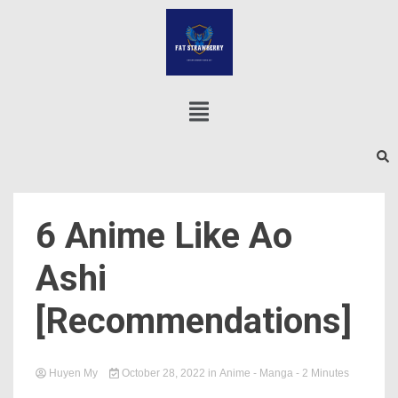
6 Anime Like Ao
Ashi
[Recommendations]
Huyen My
October 28, 2022
in
Anime - Manga
- 2 Minutes