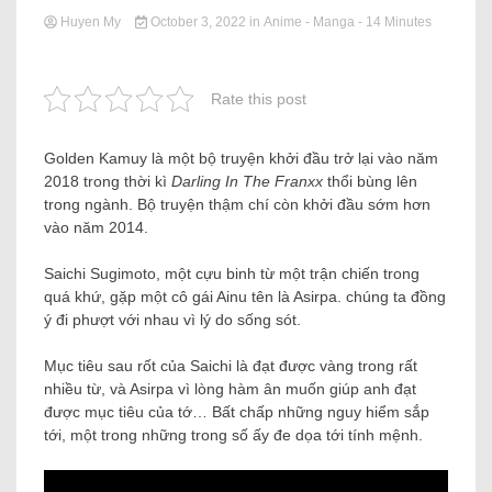
Huyen My
October 3, 2022
in
Anime - Manga
- 14 Minutes
Rate this post
Golden Kamuy là một bộ truyện khởi đầu trở lại vào năm
2018 trong thời kì
Darling In The Franxx
thổi bùng lên
trong ngành. Bộ truyện thậm chí còn khởi đầu sớm hơn
vào năm 2014.
Saichi Sugimoto, một cựu binh từ một trận chiến trong
quá khứ, gặp một cô gái Ainu tên là Asirpa. chúng ta đồng
ý đi phượt với nhau vì lý do sống sót.
Mục tiêu sau rốt của Saichi là đạt được vàng trong rất
nhiều từ, và Asirpa vì lòng hàm ân muốn giúp anh đạt
được mục tiêu của tớ… Bất chấp những nguy hiểm sắp
tới, một trong những trong số ấy đe dọa tới tính mệnh.