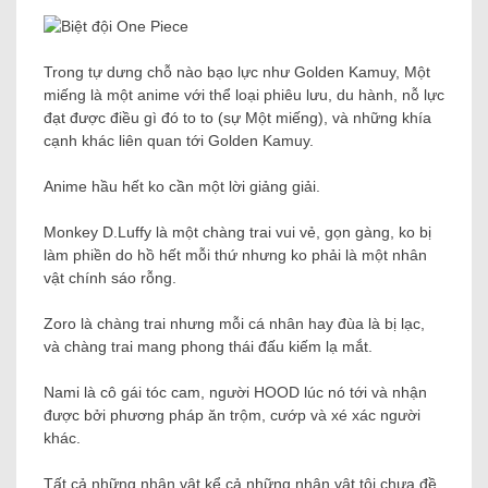
Trong tự dưng chỗ nào bạo lực như Golden Kamuy,
Một
miếng
là một anime với thể loại phiêu lưu, du hành, nỗ lực
đạt được điều gì đó to to (sự
Một miếng
), và những khía
cạnh khác liên quan tới Golden Kamuy.
Anime hầu hết ko cần một lời giảng giải.
Monkey D.Luffy là một chàng trai vui vẻ, gọn gàng, ko bị
làm phiền do hồ hết mỗi thứ nhưng ko phải là một nhân
vật chính sáo rỗng.
Zoro là chàng trai nhưng mỗi cá nhân hay đùa là bị lạc,
và chàng trai mang phong thái đấu kiếm lạ mắt.
Nami là cô gái tóc cam, người HOOD lúc nó tới và nhận
được bởi phương pháp ăn trộm, cướp và xé xác người
khác.
Tất cả những nhân vật kể cả những nhân vật tôi chưa đề