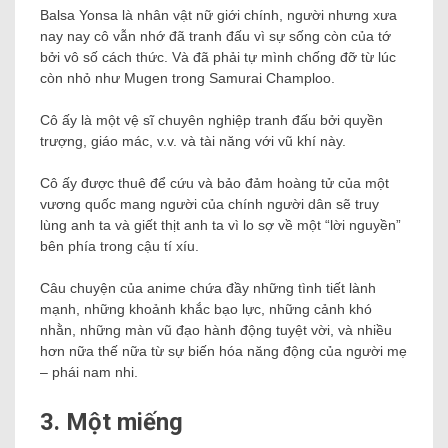
Balsa Yonsa là nhân vật nữ giới chính, người nhưng xưa
nay nay cô vẫn nhớ đã tranh đấu vì sự sống còn của tớ
bởi vô số cách thức. Và đã phải tự mình chống đỡ từ lúc
còn nhỏ như Mugen trong Samurai Champloo.
Cô ấy là một vệ sĩ chuyên nghiệp tranh đấu bởi quyền
trượng, giáo mác, v.v. và tài năng với vũ khí này.
Cô ấy được thuê để cứu và bảo đảm hoàng tử của một
vương quốc mang người của chính người dân sẽ truy
lùng anh ta và giết thịt anh ta vì lo sợ về một “lời nguyền”
bên phía trong cậu tí xíu.
Câu chuyện của anime chứa đầy những tình tiết lành
mạnh, những khoảnh khắc bạo lực, những cảnh khó
nhằn, những màn vũ đạo hành động tuyệt vời, và nhiều
hơn nữa thế nữa từ sự biến hóa năng động của người mẹ
– phái nam nhi.
3.
Một miếng