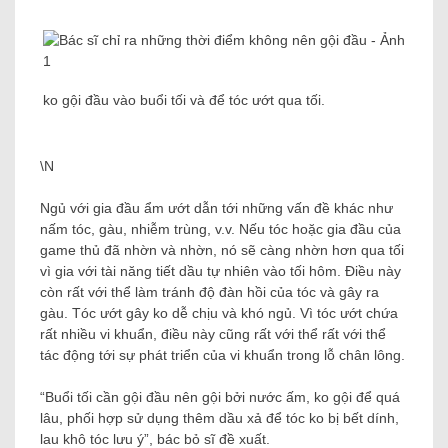
ko gội đầu vào buổi tối và để tóc ướt qua tối.
\N
Ngủ với gia đầu ẩm ướt dẫn tới những vấn đề khác như
nấm tóc, gàu, nhiễm trùng, v.v. Nếu tóc hoặc gia đầu của
game thủ đã nhờn và nhờn, nó sẽ càng nhờn hơn qua tối
vì gia với tài năng tiết dầu tự nhiên vào tối hôm. Điều này
còn rất với thể làm tránh độ đàn hồi của tóc và gây ra
gàu. Tóc ướt gây ko dễ chịu và khó ngủ. Vì tóc ướt chứa
rất nhiều vi khuẩn, điều này cũng rất với thể rất với thể
tác động tới sự phát triển của vi khuẩn trong lỗ chân lông.
“Buổi tối cần gội đầu nên gội bởi nước ấm, ko gội để quá
lâu, phối hợp sử dụng thêm dầu xả để tóc ko bị bết dính,
lau khô tóc lưu ý”, bác bỏ sĩ đề xuất.