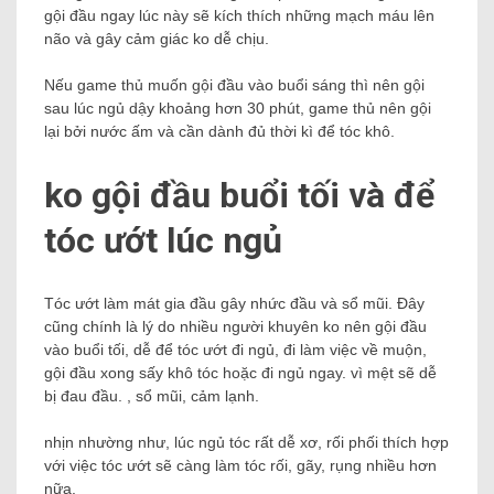
gội đầu ngay lúc này sẽ kích thích những mạch máu lên
não và gây cảm giác ko dễ chịu.
Nếu game thủ muốn gội đầu vào buổi sáng thì nên gội
sau lúc ngủ dậy khoảng hơn 30 phút, game thủ nên gội
lại bởi nước ấm và cần dành đủ thời kì để tóc khô.
ko gội đầu buổi tối và để
tóc ướt lúc ngủ
Tóc ướt làm mát gia đầu gây nhức đầu và sổ mũi. Đây
cũng chính là lý do nhiều người khuyên ko nên gội đầu
vào buổi tối, dễ để tóc ướt đi ngủ, đi làm việc về muộn,
gội đầu xong sấy khô tóc hoặc đi ngủ ngay. vì mệt sẽ dễ
bị đau đầu. , sổ mũi, cảm lạnh.
nhịn nhường như, lúc ngủ tóc rất dễ xơ, rối phối thích hợp
với việc tóc ướt sẽ càng làm tóc rối, gãy, rụng nhiều hơn
nữa.