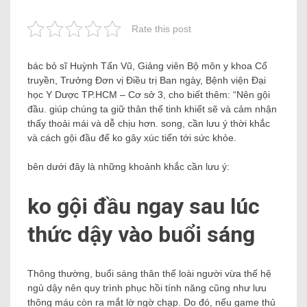
Rate this post
bác bỏ sĩ Huỳnh Tấn Vũ, Giảng viên Bộ môn y khoa Cổ
truyền, Trưởng Đơn vị Điều trị Ban ngày, Bệnh viện Đại
học Y Dược TP.HCM – Cơ sở 3, cho biết thêm: “Nên gội
đầu.
giúp chúng ta giữ thân thể tinh khiết sẽ và cảm nhận
thấy thoải mái và dễ chịu hơn. song, cần lưu ý thời khắc
và cách gội đầu để ko gây xúc tiến tới sức khỏe.
bên dưới đây là những khoảnh khắc cần lưu ý:
ko gội đầu ngay sau lúc
thức dậy vào buổi sáng
Thông thường, buổi sáng thân thể loài người vừa thế hệ
ngủ dậy nên quy trình phục hồi tính năng cũng như lưu
thông máu còn ra mắt lờ ngờ chạp. Do đó, nếu game thủ