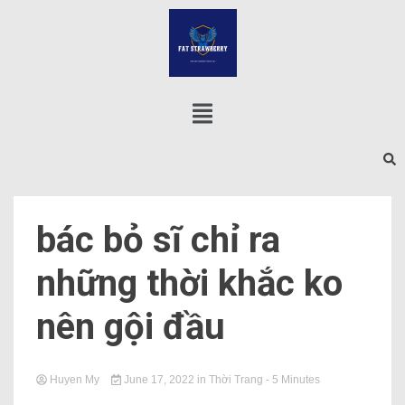
bác bỏ sĩ chỉ ra
những thời khắc ko
nên gội đầu
Huyen My
June 17, 2022
in
Thời Trang
- 5 Minutes