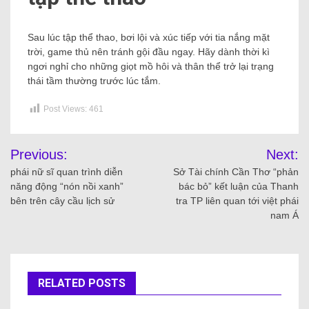
Sau lúc tập thể thao, bơi lội và xúc tiếp với tia nắng mặt
trời, game thủ nên tránh gội đầu ngay. Hãy dành thời kì
ngơi nghỉ cho những giọt mồ hôi và thân thể trở lại trạng
thái tầm thường trước lúc tắm.
Post Views:
461
Previous:
Next:
phái nữ sĩ quan trình diễn
Sở Tài chính Cần Thơ “phản
năng động “nón nồi xanh”
bác bỏ” kết luận của Thanh
bên trên cây cầu lịch sử
tra TP liên quan tới việt phái
nam Á
RELATED POSTS