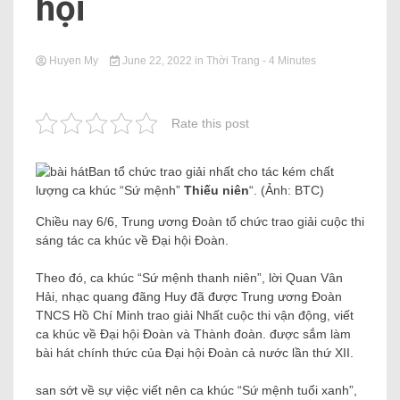
hội
Huyen My
June 22, 2022
in
Thời Trang
- 4 Minutes
Rate this post
Ban tổ chức trao giải nhất cho tác kém chất
lượng ca khúc “Sứ mệnh”
Thiếu niên
“. (Ảnh: BTC)
Chiều nay 6/6, Trung ương Đoàn tổ chức trao giải cuộc thi
sáng tác ca khúc về Đại hội Đoàn.
Theo đó, ca khúc “Sứ mệnh thanh niên”, lời Quan Vân
Hải, nhạc quang đãng Huy đã được Trung ương Đoàn
TNCS Hồ Chí Minh trao giải Nhất cuộc thi vận động, viết
ca khúc về Đại hội Đoàn và Thành đoàn. được sắm làm
bài hát chính thức của Đại hội Đoàn cả nước lần thứ XII.
san sớt về sự việc viết nên ca khúc “Sứ mệnh tuổi xanh”,