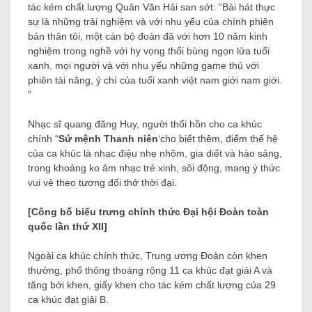
tác kém chất lượng Quản Văn Hải san sớt: “Bài hát thực
sự là những trải nghiệm và với nhu yếu của chính phiên
bản thân tôi, một cán bộ đoàn đã với hơn 10 năm kinh
nghiệm trong nghề với hy vọng thổi bùng ngọn lửa tuổi
xanh. mọi người và với nhu yếu những game thủ với
phiên tài năng, ý chí của tuổi xanh việt nam giới nam giới.
”
Nhạc sĩ quang đãng Huy, người thổi hồn cho ca khúc
chính “
Sứ mệnh Thanh niên
‘cho biết thêm, điểm thế hệ
của ca khúc là nhạc điệu nhẹ nhõm, gia diết và hào sảng,
trong khoảng ko âm nhạc trẻ xinh, sôi động, mang ý thức
vui vẻ theo tương đối thở thời đại.
[Công bố biểu trưng chính thức Đại hội Đoàn toàn
quốc lần thứ XII]
Ngoài ca khúc chính thức, Trung ương Đoàn còn khen
thưởng, phổ thông thoáng rộng 11 ca khúc đạt giải A và
tặng bởi khen, giấy khen cho tác kém chất lượng của 29
ca khúc đạt giải B.