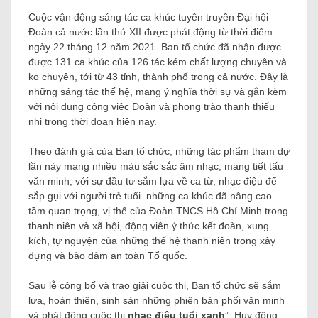
Cuộc vận động sáng tác ca khúc tuyên truyền Đại hội
Đoàn cả nước lần thứ XII được phát động từ thời điểm
ngày 22 tháng 12 năm 2021. Ban tổ chức đã nhận được
được 131 ca khúc của 126 tác kém chất lượng chuyên và
ko chuyên, tới từ 43 tỉnh, thành phố trong cả nước. Đây là
những sáng tác thế hệ, mang ý nghĩa thời sự và gắn kèm
với nội dung công việc Đoàn và phong trào thanh thiếu
nhi trong thời đoạn hiện nay.
Theo đánh giá của Ban tổ chức, những tác phẩm tham dự
lần này mang nhiều màu sắc sắc âm nhạc, mang tiết tấu
văn minh, với sự đầu tư sắm lựa về ca từ, nhạc điệu để
sắp gụi với người trẻ tuổi. những ca khúc đã nâng cao
tầm quan trọng, vị thế của Đoàn TNCS Hồ Chí Minh trong
thanh niên và xã hội, động viên ý thức kết đoàn, xung
kích, tự nguyện của những thế hệ thanh niên trong xây
dựng và bảo đảm an toàn Tổ quốc.
Sau lễ công bố và trao giải cuộc thi, Ban tổ chức sẽ sắm
lựa, hoàn thiện, sinh sản những phiên bản phối văn minh
và phát động cuộc thi.
nhạc điệu tuổi xanh
”, Huy động