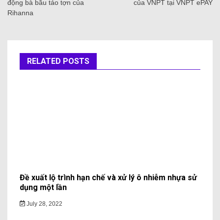
động bà bầu táo tợn của
của VNPT tại VNPT ePAY
Rihanna
RELATED POSTS
Đề xuất lộ trình hạn chế và xử lý ô nhiễm nhựa sử
dụng một lần
July 28, 2022