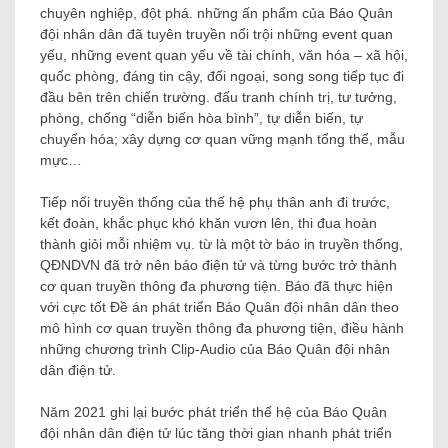
chuyên nghiệp, đột phá. những ấn phẩm của Báo Quân
đội nhân dân đã tuyên truyền nổi trội những event quan
yếu, những event quan yếu về tài chính, văn hóa – xã hội,
quốc phòng, đáng tin cậy, đối ngoại, song song tiếp tục đi
đầu bên trên chiến trường. đấu tranh chính trị, tư tưởng,
phòng, chống “diễn biến hòa bình”, tự diễn biến, tự
chuyển hóa; xây dựng cơ quan vững mạnh tổng thể, mẫu
mực…
Tiếp nối truyền thống của thế hệ phụ thân anh đi trước,
kết đoàn, khắc phục khó khăn vươn lên, thi đua hoàn
thành giỏi mỗi nhiệm vụ. từ là một tờ báo in truyền thống,
QĐNDVN đã trở nên báo điện tử và từng bước trở thành
cơ quan truyền thông đa phương tiện. Báo đã thực hiện
với cực tốt Đề án phát triển Báo Quân đội nhân dân theo
mô hình cơ quan truyền thông đa phương tiện, điều hành
những chương trình Clip-Audio của Báo Quân đội nhân
dân điện tử.
Năm 2021 ghi lại bước phát triển thế hệ của Báo Quân
đội nhân dân điện tử lúc tăng thời gian nhanh phát triển