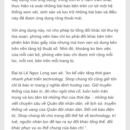
thực hiện rà soát những bài báo bên trên cơ sở một hệ
thống xem xét, sinh sản và lưu trữ những bài báo và điều
này đã được ứng dụng rộng thoải mái.
Với ứng dụng này, nó cho phép từ tổng đổi khác tới thư ký
tòa soạn, phóng viên báo chí ko phải đổi khác bên trên
phiên bản thảo giấy nữa nhưng mà trọn vẹn sử dụng bên
trên nền tảng kỹ thuật số. Nhờ đó, khoảng ko làm việc
của mỗi cán bộ, phóng viên báo chí được mở rộng mỗi
lúc, mỗi nơi, bên trên mỗi trang bị.
Đại tá Lê Ngọc Long san sẻ:
“ko kể việc tăng thời gian
nhanh phát triển technology, Shop chúng tôi cũng giữ tôn
chỉ là báo in mang ý nghĩa định hướng cao. Giữ truyền
thống của báo in, đó như ngôi nhà cổ, luôn luôn trân
trọng và lưu tâm tới những thứ của thời đại .- những bài
viết chuyên sâu về Quân đội nhân dân, về lịch sử, truyền
thống vẻ vang của Quân đội nhân dân. Đối với báo điện
tử, Shop chúng tôi chú trọng đổi thế hệ về technology, trí
tuệ, nguồn nhân lực để tạo ra sự đổi khác tổng thể, đổi
khác phục vụ xu thế chung của báo chí “
.