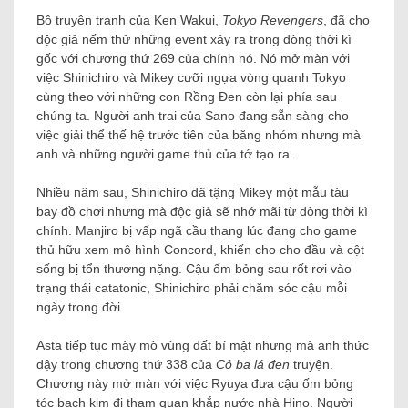
Bộ truyện tranh của Ken Wakui,
Tokyo Revengers
, đã cho
độc giả nếm thử những event xảy ra trong dòng thời kì
gốc với chương thứ 269 của chính nó. Nó mở màn với
việc Shinichiro và Mikey cưỡi ngựa vòng quanh Tokyo
cùng theo với những con Rồng Đen còn lại phía sau
chúng ta. Người anh trai của Sano đang sẵn sàng cho
việc giải thể thế hệ trước tiên của băng nhóm nhưng mà
anh và những người game thủ của tớ tạo ra.
Nhiều năm sau, Shinichiro đã tặng Mikey một mẫu tàu
bay đồ chơi nhưng mà độc giả sẽ nhớ mãi từ dòng thời kì
chính. Manjiro bị vấp ngã cầu thang lúc đang cho game
thủ hữu xem mô hình Concord, khiến cho cho đầu và cột
sống bị tổn thương nặng. Cậu ốm bỏng sau rốt rơi vào
trạng thái catatonic, Shinichiro phải chăm sóc cậu mỗi
ngày trong đời.
Asta tiếp tục mày mò vùng đất bí mật nhưng mà anh thức
dậy trong chương thứ 338 của
Cỏ ba lá đen
truyện.
Chương này mở màn với việc Ryuya đưa cậu ốm bỏng
tóc bạch kim đi tham quan khắp nước nhà Hino. Người