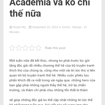
Academia và ko chỉ
thế nữa
Huyen My
September 20, 2022
in
Anime - Manga
- 15
Minutes
Rate this post
Một tuần nữa đã kết thúc, nhưng ko phải trước lúc gửi
tặng độc giả rất nhiều chương thế hệ của bộ truyện tranh
thích thú của chúng ta, cũng như một vài tin tức thú vị liên
quan tới bộ truyện tranh thế hệ. Nhiều cuộc phiêu lưu
phấn khích đã ra mắt trong vài ngày qua. những hero của
bạn gặp phải những người thầy thế hệ, trở lại chiến
trường, và thậm chí phải chịu những tổn thất bi thảm.
sẽ giúp những độc giả ko thể cập nhật những tin tức thế
hệ nhất trong tuần qua, bài viết này sẽ cung ứng cho