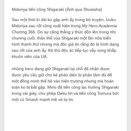
Midoriya tiến công Shigaraki (Ảnh qua Shueisha)
Sau một thời kì dài ko gặp anh ấy trong bộ truyện, Izuku
Midoriya sau rốt cũng xuất hiện trong
My Hero Academia
Chương 366. Do sự căng thẳng ý thức dồn lên trong nhị
chương cuối, thân thể của Shigaraki một lần nữa biến
hình thành thứ nhưng mà độc giả tin rằng đó là hình dạng
sau rốt của anh ấy. Kẻ thủ độc ác tiếp tục vẫy vùng khắp
khuôn viên của UA.
những hero đang giữ Shigaraki tại chỗ đã nhận được
được yêu cầu giữ cho kẻ phản diện bị phân tâm đủ để
một đồng minh thế hệ vào hiện trường nhưng mà hoàn
toàn ko bị bắt gặp. Mirio đã tiến công lạc hướng Shigaraki
trong vài giây, cho phép Deku tới và tiến công Tomura bởi
một cú Smash mạnh mẽ và tự tin.