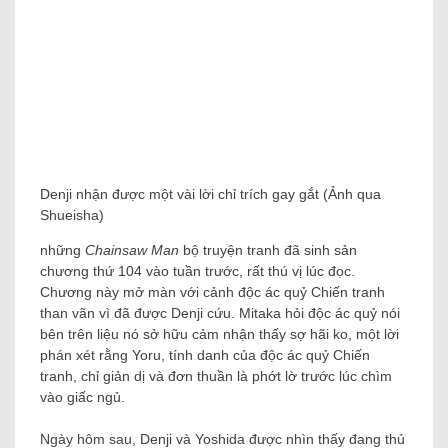
Denji nhận được một vài lời chỉ trích gay gắt (Ảnh qua
Shueisha)
những
Chainsaw Man
bộ truyện tranh đã sinh sản
chương thứ 104 vào tuần trước, rất thú vị lúc đọc.
Chương này mở màn với cảnh độc ác quỷ Chiến tranh
than vãn vì đã được Denji cứu. Mitaka hỏi độc ác quỷ nói
bên trên liệu nó sở hữu cảm nhận thấy sợ hãi ko, một lời
phán xét rằng Yoru, tính danh của độc ác quỷ Chiến
tranh, chỉ giản dị và đơn thuần là phớt lờ trước lúc chìm
vào giấc ngủ.
Ngày hôm sau, Denji và Yoshida được nhìn thấy đang thủ