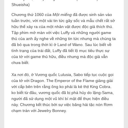
Shueisha)
Chương thứ 1060 của
Một miếng
đã được sinh sản vào
tuần trước, với một vài tin tức gây sốc và mẫu chết rất sở
hữu thể xảy ra của một nhân vật được độc giả thích thú.
Tập phim mở màn với việc Luffy và những người game
thủ của anh ấy nghe về những tin tức nhưng mà chúng ta
đã bỏ qua trong thời kì ở Land of Wano. Sau lúc biết về
tình trạng của trái đất, Luffy đã tiết lộ mục tiêu thực sự
của tớ với game thủ hữu, điều nhưng mà độc giả vẫn
chưa biết.
Xa nơi đó, ở Vương quốc Lulusia, Sabo tiếp tục cuộc gọi
của tớ với Dragon. The Emperor of the Flame giảng giải
với cấp bên trên rằng ông ko phải là kẻ thịt King Cobra.
ko biết từ đâu, vương quốc đã bị phá hủy do lặng-Sama,
người đã sử dụng một vũ khí bí mật để thực hiện điều
này. Chương kết thúc bởi sự việc băng hải tặc nón Rơm
chạm trán với Jewelry Bonney.