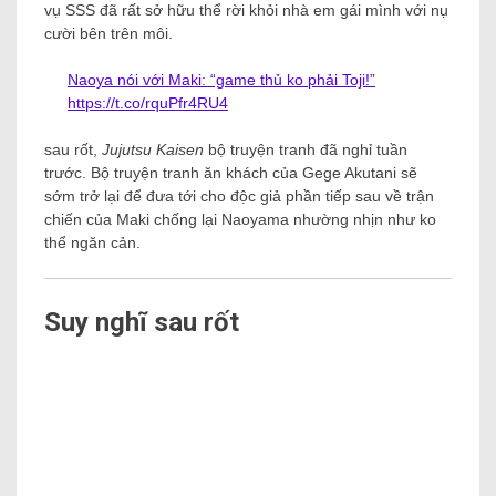
vụ SSS đã rất sở hữu thể rời khỏi nhà em gái mình với nụ
cười bên trên môi.
Naoya nói với Maki: “game thủ ko phải Toji!”
https://t.co/rquPfr4RU4
sau rốt,
Jujutsu Kaisen
bộ truyện tranh đã nghỉ tuần
trước. Bộ truyện tranh ăn khách của Gege Akutani sẽ
sớm trở lại để đưa tới cho độc giả phần tiếp sau về trận
chiến của Maki chống lại Naoyama nhường nhịn như ko
thể ngăn cản.
Suy nghĩ sau rốt