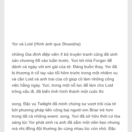
Yor và Loid (Hình ảnh qua Shueisha)
những
Gia đình điệp viên X
bộ truyện tranh cũng đã sinh
sản chương 68 vào tuần trước. Yuri tới nhà Forger để
dành cả ngày với em gái của tớ. Đáng buồn thay, Yor đã
bị thương ở cổ tay vào tối hôm trước trong một nhiệm vụ
và cần Loid và anh trai của cô giúp cô làm những công
việc hằng ngày. Yuri, trong một nỗ lực để làm cho Loid
trông xấu đi, đã biến tình hình thành một cuộc thi.
song, Đặc vụ Twilight đã minh chứng sự vượt trội của tớ
bởi phương pháp tiến công bại người em Briar trẻ hơn
trong tất cả những event. song, Yuri đã sở hữu thời cơ tỏa
sáng lúc Yor phát sinh ra anh đã sắm một viên kẹo nhưng
mà nhị đồng đội thường ăn cùng nhau lúc còn nhỏ. Đặc