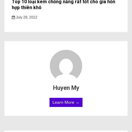
Top 10 loại kem chống nắng rất tốt cho gia hỗn
hợp thiên khô
July 28, 2022
Huyen My
Learn More →