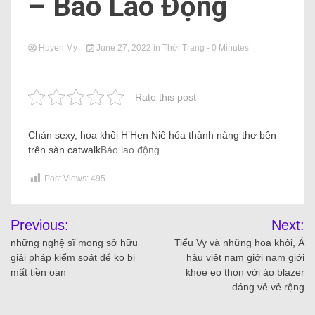
– Báo Lao Động
Huyen My
June 27, 2022
in
Thời Trang
- 0 Minutes
Rate this post
Chán sexy, hoa khôi H’Hen Niê hóa thành nàng thơ bên
trên sàn catwalk
Báo lao động
Post Views:
495
Previous:
Next:
những nghệ sĩ mong sở hữu
Tiểu Vy và những hoa khôi, Á
giải pháp kiểm soát để ko bị
hậu việt nam giới nam giới
mất tiền oan
khoe eo thon với áo blazer
dáng vẻ vẻ rộng