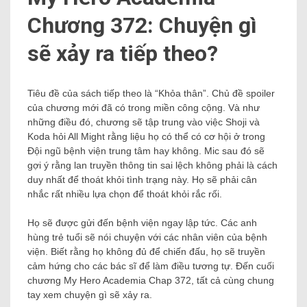
Chương 372: Chuyện gì
sẽ xảy ra tiếp theo?
Tiêu đề của sách tiếp theo là “Khỏa thân”. Chủ đề spoiler
của chương mới đã có trong miền công cộng. Và như
những điều đó, chương sẽ tập trung vào việc Shoji và
Koda hỏi All Might rằng liệu họ có thể có cơ hội ở trong
Đội ngũ bệnh viện trung tâm hay không. Mic sau đó sẽ
gợi ý rằng lan truyền thông tin sai lệch không phải là cách
duy nhất để thoát khỏi tình trạng này. Họ sẽ phải cân
nhắc rất nhiều lựa chọn để thoát khỏi rắc rối.
Họ sẽ được gửi đến bệnh viện ngay lập tức. Các anh
hùng trẻ tuổi sẽ nói chuyện với các nhân viên của bệnh
viện. Biết rằng họ không đủ để chiến đấu, họ sẽ truyền
cảm hứng cho các bác sĩ để làm điều tương tự. Đến cuối
chương My Hero Academia Chap 372, tất cả cùng chung
tay xem chuyện gì sẽ xảy ra.