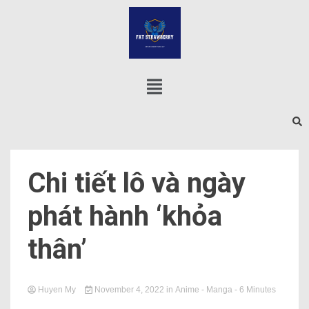
Chi tiết lô và ngày
phát hành ‘khỏa
thân’
Huyen My
November 4, 2022
in
Anime - Manga
- 6 Minutes