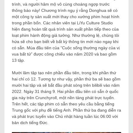
trình, và người hâm mộ vô cùng choáng ngợp trước
thông báo này! Chương trình ngụ ý rằng Donghua sẽ có
một công ty sản xuất mới thay cho xưởng phim hoạt hình
trong phần bốn. Các nhân viên tại LiYu Culture Studio
hiện đang hoàn tất quá trình sản xuất phần tiếp theo của
loạt phim hành động giả tưởng. Như thường lệ, chúng tôi
hứa sẽ cho bạn biết về bất kỳ thông tin mới nào ngay khi
có sẵn. Mùa đầu tiên của “Cuộc sống thường ngày của vị
vua bất tử” được công chiếu vào năm 2020 và bao gồm
13 tập.
Mười lăm tập tạo nên phần đầu tiên, trong khi phần thứ
hai chỉ có 12. Tương tự như vậy, phần thứ ba sẽ bao gồm
mười hai tập và sẽ bắt đầu phát sóng trên bilibili vào năm
2022. Ngày 31 tháng 9. Hai phần đầu tiên có sẵn ở quốc
gia này trên Crunchyroll, một nền tảng phát trực tuyến.
Trên hết, các tập phim có sẵn theo yêu cầu bằng tiếng
Trung gốc với phụ đề tiếng Anh. Phần thứ ba đang diễn ra
và phát trực tuyến vào Chủ nhật hàng tuần lúc 06:00 với
bản dịch tiếng Đức.