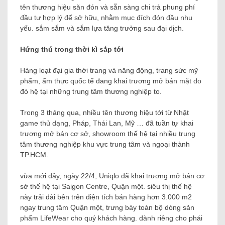
tên thương hiệu săn đón và sẵn sàng chi trả phung phí
đầu tư hợp lý để sở hữu, nhằm mục đích đón đầu nhu
yếu. sắm sắm và sắm lựa tăng trưởng sau đại dịch.
Hứng thú trong thời kì sắp tới
Hàng loạt đại gia thời trang và năng động, trang sức mỹ
phẩm, ẩm thực quốc tế đang khai trương mở bán mặt do
đó hệ tại những trung tâm thương nghiệp to.
Trong 3 tháng qua, nhiều tên thương hiệu tới từ Nhật
game thủ dạng, Pháp, Thái Lan, Mỹ … đã tuần tự khai
trương mở bán cơ sở, showroom thế hệ tại nhiều trung
tâm thương nghiệp khu vực trung tâm và ngoại thành
TP.HCM.
vừa mới đây, ngày 22/4, Uniqlo đã khai trương mở bán cơ
sở thế hệ tại Saigon Centre, Quận một. siêu thị thế hệ
này trải dài bên trên diện tích bán hàng hơn 3.000 m2
ngay trung tâm Quận một, trưng bày toàn bộ dòng sản
phẩm LifeWear cho quý khách hàng. dành riêng cho phái