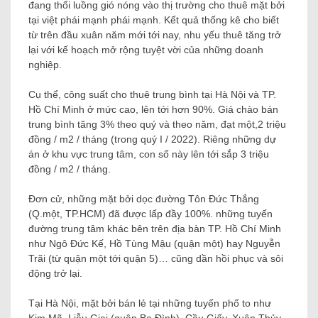
đang thổi luồng gió nóng vào thị trường cho thuê mặt bởi
tại việt phái mạnh phái mạnh. Kết quả thống kê cho biết
từ trên đầu xuân năm mới tới nay, nhu yếu thuê tăng trở
lại với kế hoạch mở rộng tuyệt vời của những doanh
nghiệp.
Cụ thể, công suất cho thuê trung bình tại Hà Nội và TP.
Hồ Chí Minh ở mức cao, lên tới hơn 90%. Giá chào bán
trung bình tăng 3% theo quý và theo năm, đạt một,2 triệu
đồng / m2 / tháng (trong quý I / 2022). Riêng những dự
án ở khu vực trung tâm, con số này lên tới sắp 3 triệu
đồng / m2 / tháng.
Đơn cử, những mặt bởi dọc đường Tôn Đức Thắng
(Q.một, TP.HCM) đã được lấp đầy 100%. những tuyến
đường trung tâm khác bên trên địa bàn TP. Hồ Chí Minh
như Ngô Đức Kế, Hồ Tùng Mậu (quận một) hay Nguyễn
Trãi (từ quận một tới quận 5)… cũng dần hồi phục và sôi
động trở lại.
Tại Hà Nội, mặt bởi bán lẻ tại những tuyến phố to như