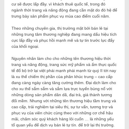
cư sẽ được lấp đầy. vì khách thuê quốc tế, trong đó
ngành thời trang và năng động đang cần mặt do đó hệ để
trưng bày sản phẩm phục vụ mùa cao điểm cuối năm.
Theo những chuyên gia, thị trường mặt bởi bán lẻ tại
những trung tâm thương nghiệp đang mang dấu hiệu tích
cực lấp đầy và phục hồi mạnh mẽ và tự tin trước lực đẩy
của khối ngoại.
Nguyên nhân làm cho cho những tên thương hiệu thời
trang và năng động, trang sức mỹ phẩm và ẩm thực quốc
tế đổ bộ trở lại việt phái mạnh phái mạnh từ quý II tới nay
là xu thế chiếm thị phần của phân khúc trung – cao cấp
đang càng ngày càng tăng cường thêm. Đại dịch làm cho
cho xu thế sắm sắm và sắm lựa trực tuyến bùng nổ với
những dòng sản phẩm dân dã, đại trà, giá thành tương
đối mềm. Nhưng với những tên thương hiệu tầm trung và
cao cấp, trải nghiệm tại siêu thị, sự tư vấn, tương trợ và
phục vụ của viên chức cùng theo với những cơ chế hậu
mãi, chăm sóc quý khách hàng lôi cuốn … là những yếu
tố quan yếu để dịch vụ bán lẻ tự tín. để trở lại thị trường.