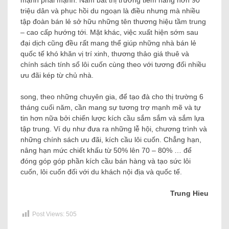
mạnh phái mạnh. Nắm bắt thị trường tiềm năng hơn 90
triệu dân và phục hồi du ngoạn là điều nhưng mà nhiều
tập đoàn bán lẻ sở hữu những tên thương hiệu tầm trung
– cao cấp hướng tới. Mặt khác, việc xuất hiện sớm sau
đại dịch cũng đều rất mang thể giúp những nhà bán lẻ
quốc tế khó khăn vị trí xinh, thương thảo giá thuê và
chính sách tính sổ lôi cuốn cùng theo với tương đối nhiều
ưu đãi kép từ chủ nhà.
song, theo những chuyên gia, để tạo đà cho thị trường 6
tháng cuối năm, cần mang sự tương trợ mạnh mẽ và tự
tin hơn nữa bởi chiến lược kích cầu sắm sắm và sắm lựa
tập trung. Ví dụ như đưa ra những lễ hội, chương trình và
những chính sách ưu đãi, kích cầu lôi cuốn. Chẳng hạn,
nâng hạn mức chiết khấu từ 50% lên 70 – 80% … để
đóng góp góp phần kích cầu bán hàng và tạo sức lôi
cuốn, lôi cuốn đối với du khách nội địa và quốc tế.
Trung Hieu
Post Views:
505