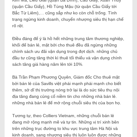
Kim Mã, Liễu Giai (quận Ba Đình), Cầu Giấy, Xuân Thủy
(quận Cầu Giấy), Hồ Tùng Mậu (từ quận Cầu Giấy tới
Bắc Từ Liêm),… cũng sắp như ko còn chỗ trống. Tình
trạng ngừng kinh doanh, chuyển nhượng siêu thị hạn chế
rõ rệt.
Điều đáng để ý là hồ hết những trung tâm thương nghiệp,
khối đế bán lẻ, mặt bởi cho thuê đều đã ngừng những
chính sách ưu đãi vận dụng trong đợt dịch. những chủ
đầu tư cũng tăng thời kì thuê tối thiểu và vận dụng chính
sách tăng giá hàng năm lên tới 10%.
Bà Trần Phạm Phương Quyên, Giám đốc Cho thuê mặt
bởi bán lẻ của Savills việt phái mạnh phái mạnh cho biết
thêm, sở dĩ thị trường nóng trở lại là do sức tiêu thụ nội
địa tăng đang củng cố niềm tin cho những nhà bán lẻ.
những nhà bán lẻ để mở rộng chuỗi siêu thị của bọn họ.
Tương tự, theo Colliers Vietnam, những chuỗi bán lẻ
đang mở rộng mạnh mẽ và tự tin. Những vị trí xinh bên
trên những trục đường to khu vực trung tâm Hà Nội và
kinh doanh, sang nhượng siêu thị luôn luôn được những