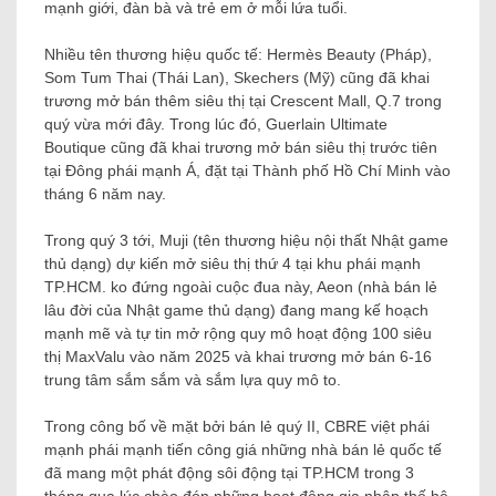
mạnh giới, đàn bà và trẻ em ở mỗi lứa tuổi.
Nhiều tên thương hiệu quốc tế: Hermès Beauty (Pháp),
Som Tum Thai (Thái Lan), Skechers (Mỹ) cũng đã khai
trương mở bán thêm siêu thị tại Crescent Mall, Q.7 trong
quý vừa mới đây. Trong lúc đó, Guerlain Ultimate
Boutique cũng đã khai trương mở bán siêu thị trước tiên
tại Đông phái mạnh Á, đặt tại Thành phố Hồ Chí Minh vào
tháng 6 năm nay.
Trong quý 3 tới, Muji (tên thương hiệu nội thất Nhật game
thủ dạng) dự kiến ​​mở siêu thị thứ 4 tại khu phái mạnh
TP.HCM. ko đứng ngoài cuộc đua này, Aeon (nhà bán lẻ
lâu đời của Nhật game thủ dạng) đang mang kế hoạch
mạnh mẽ và tự tin mở rộng quy mô hoạt động 100 siêu
thị MaxValu vào năm 2025 và khai trương mở bán 6-16
trung tâm sắm sắm và sắm lựa quy mô to.
Trong công bố về mặt bởi bán lẻ quý II, CBRE việt phái
mạnh phái mạnh tiến công giá những nhà bán lẻ quốc tế
đã mang một phát động sôi động tại TP.HCM trong 3