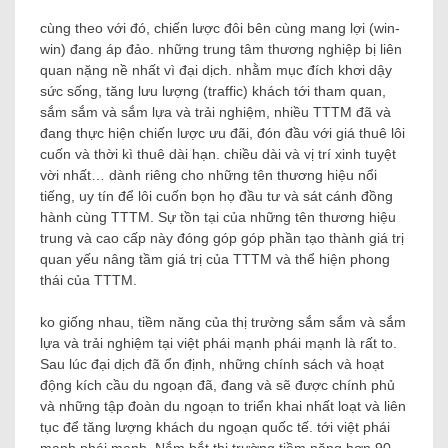
cùng theo với đó, chiến lược đôi bên cùng mang lợi (win-
win) đang áp đảo. những trung tâm thương nghiệp bị liên
quan nặng nề nhất vì đại dịch. nhằm mục đích khơi dậy
sức sống, tăng lưu lượng (traffic) khách tới tham quan,
sắm sắm và sắm lựa và trải nghiệm, nhiều TTTM đã và
đang thực hiện chiến lược ưu đãi, đón đầu với giá thuê lôi
cuốn và thời kì thuê dài hạn. chiều dài và vị trí xinh tuyệt
vời nhất… dành riêng cho những tên thương hiệu nổi
tiếng, uy tín để lôi cuốn bọn họ đầu tư và sát cánh đồng
hành cùng TTTM. Sự tồn tại của những tên thương hiệu
trung và cao cấp này đóng góp góp phần tạo thành giá trị
quan yếu nâng tầm giá trị của TTTM và thể hiện phong
thái của TTTM.
ko giống nhau, tiềm năng của thị trường sắm sắm và sắm
lựa và trải nghiệm tại việt phái mạnh phái mạnh là rất to.
Sau lúc đại dịch đã ổn định, những chính sách và hoạt
động kích cầu du ngoạn đã, đang và sẽ được chính phủ
và những tập đoàn du ngoạn to triển khai nhất loạt và liên
tục để tăng lượng khách du ngoạn quốc tế. tới việt phái