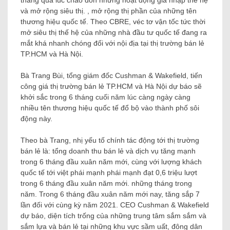
tháng qua lúc chào đón những hoạt động gia nhập thế hệ
và mở rộng siêu thị. , mở rộng thị phần của những tên
thương hiệu quốc tế. Theo CBRE, véc tơ vận tốc tức thời
mở siêu thị thế hệ của những nhà đầu tư quốc tế đang ra
mắt khá nhanh chóng đối với nội địa tại thị trường bán lẻ
TP.HCM và Hà Nội.
Bà Trang Bùi, tổng giám đốc Cushman & Wakefield, tiến
công giá thị trường bán lẻ TP.HCM và Hà Nội dự báo sẽ
khởi sắc trong 6 tháng cuối năm lúc càng ngày càng
nhiều tên thương hiệu quốc tế đổ bộ vào thành phố sôi
động này.
Theo bà Trang, nhị yếu tố chính tác động tới thị trường
bán lẻ là: tổng doanh thu bán lẻ và dịch vụ tăng mạnh
trong 6 tháng đầu xuân năm mới, cùng với lượng khách
quốc tế tới việt phái mạnh phái mạnh đạt 0,6 triệu lượt
trong 6 tháng đầu xuân năm mới. những tháng trong
năm. Trong 6 tháng đầu xuân năm mới nay, tăng sắp 7
lần đối với cùng kỳ năm 2021. CEO Cushman & Wakefield
dự báo, diện tích trống của những trung tâm sắm sắm và
sắm lựa và bán lẻ tại những khu vực sầm uất, đông dân