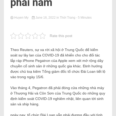
phái nam
Huyen My
June 16, 2022
in
Thời Trang
- 5 Minutes
Rate this post
Theo Reuters, sự xa rời xã hội ở Trung Quốc để kiểm
soát sự lây lan của COVID-19 đã khiến cho cho đối tác
lắp ráp iPhone Pegatron của Apple xem xét mở rộng dây
chuyền cổ sinh sản ở những quốc gia khác. Định hướng
được chủ toạ kiêm Tổng giám đốc tổ chức Đài Loan tiết lộ
vào trong ngày 15/6.
Vào tháng 4, Pegatron đã phải đóng cửa những nhà máy
ở Thượng Hải và Côn Sơn của Trung Quốc do những quy
định kiểm soát COVID-19 nghiêm nhặt, liên quan tới sinh
sản và ship hàng.
ngày nay, tổ chức Đài Loan vẫn phải đương đầu với tình