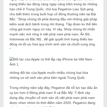
trạng thiếu lao động càng ngày càng trầm trọng do những
hạn chế ở Trung Quốc. chủ toạ Pegatron Liao Syh-jang
cho biết thêm trong buổi họp cổ đông thường niên tại Đài
Bắc: “Shop chúng tôi phải đương đầu với những giải pháp
kiểm soát dịch bệnh trong nhì tháng. Tập đoàn ko thể tiến
công giá trước nguy cơ này. Vì vậy, Shop chúng tôi nhấn
mạnh việc mở rộng ở việt phái nam phái nam, Ấn Độ,
Indonesia và Bắc Mỹ , để giải quyết tình trạng thiếu lao
động và tối ưu hóa quy trình sinh sản và chuỗi cung ứng.
“
những đối tác của Apple muốn nhiều chủng loại hóa
những cơ sở sinh sản phía bên ngoài Trung Quốc
Trong những năm sắp đây, Pegatron đã nỗ lực tạo dấu ấn
uy lực hơn ở Đông phái nam Á và Bắc Mỹ. Ý định xây
dựng dây chuyền cổ sinh sản về việt phái nam phái nam
được nhen nhóm từ thời điểm năm 2020. Pegatron đang