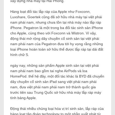
xây dựng nhà máy tại Hải Phòng.
Hàng loạt đối tác lắp ráp của Apple như Foxconn,
Luxshare, Goertek cũng đã sở hữu nhà máy tại việt phái
nam phái nam, nhưng chưa tồn tại nhà máy nào lắp ráp
iPhone. Pegatron là một trong ba đối tác sinh sản iPhone
cho Apple, cùng theo với Foxconn và Wistron. Vì vậy,
động thái mở rộng dây chuyền cổ sinh sản tại việt phái
nam phái nam của Pegatron đưa tới hy vọng rằng những
loại iPhone hoàn toàn sở hữu thể được lắp ráp tại dải đất
hình chữ S.
ngày nay, những sản phẩm Apple sinh sản tại việt phái
nam phái nam bao gồm tai nghe AirPods và loa
HomePod. thế hệ đây, một đối tác khác là BYD đã chuyển
dây chuyền cổ sinh sản iPad sang việt phái nam phái
nam, đưa việt phái nam phái nam trở thành quốc gia
trước tiên sau Trung Quốc sở hữu nhà máy lắp ráp máy
tính bảng Apple.
Động thái nhiều chủng loại hóa vị trí sinh sản, lắp ráp của
hàng loạt tập đoàn technology to một phần xuất phát từ