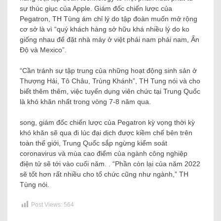
sự thúc giục của Apple. Giám đốc chiến lược của
Pegatron, TH Tùng ám chỉ lý do tập đoàn muốn mở rộng
cơ sở là vì “quý khách hàng sở hữu khá nhiều lý do ko
giống nhau để đặt nhà máy ở việt phái nam phái nam, Ấn
Độ và Mexico”.
“Cần tránh sự tập trung của những hoạt động sinh sản ở
Thượng Hải, Tô Châu, Trùng Khánh”, TH Tung nói và cho
biết thêm thêm, việc tuyển dụng viên chức tại Trung Quốc
là khó khăn nhất trong vòng 7-8 năm qua.
song, giám đốc chiến lược của Pegatron kỳ vọng thời kỳ
khó khăn sẽ qua đi lúc đại dịch được kiềm chế bên trên
toàn thế giới, Trung Quốc sắp ngừng kiểm soát
coronavirus và mùa cao điểm của ngành công nghiệp
điện tử sẽ tới vào cuối năm. . “Phần còn lại của năm 2022
sẽ tốt hơn rất nhiều cho tổ chức cũng như ngành,” TH
Tùng nói.
Post Views:
564