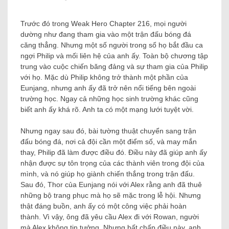
Trước đó trong Weak Hero Chapter 216, mọi người
dường như đang tham gia vào một trận đấu bóng đá
căng thẳng. Nhưng một số người trong số họ bắt đầu ca
ngợi Philip và mối liên hệ của anh ấy. Toàn bộ chương tập
trung vào cuộc chiến băng đảng và sự tham gia của Philip
với họ. Mặc dù Philip không trở thành một phần của
Eunjang, nhưng anh ấy đã trở nên nổi tiếng bên ngoài
trường học. Ngay cả những học sinh trường khác cũng
biết anh ấy khá rõ. Anh ta có một mạng lưới tuyệt vời.
Nhưng ngay sau đó, bài tường thuật chuyển sang trận
đấu bóng đá, nơi cả đội cần một điểm số, và may mắn
thay, Philip đã làm được điều đó. Điều này đã giúp anh ấy
nhận được sự tôn trọng của các thành viên trong đội của
mình, và nó giúp họ giành chiến thắng trong trận đấu.
Sau đó, Thor của Eunjang nói với Alex rằng anh đã thuê
những bộ trang phục mà họ sẽ mặc trong lễ hội. Nhưng
thật đáng buồn, anh ấy có một công việc phải hoàn
thành. Vì vậy, ông đã yêu cầu Alex đi với Rowan, người
mà Alex không tin tưởng. Nhưng bất chấp điều này, anh