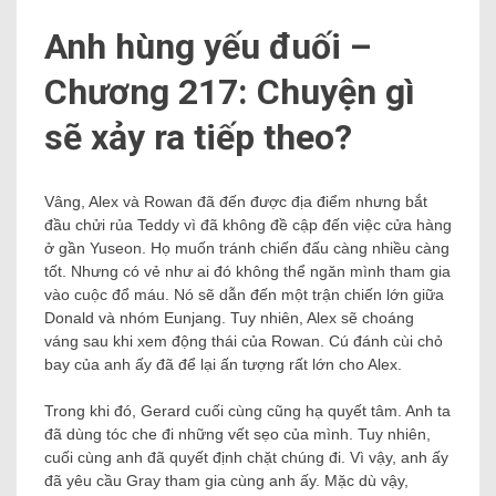
Anh hùng yếu đuối –
Chương 217: Chuyện gì
sẽ xảy ra tiếp theo?
Vâng, Alex và Rowan đã đến được địa điểm nhưng bắt
đầu chửi rủa Teddy vì đã không đề cập đến việc cửa hàng
ở gần Yuseon. Họ muốn tránh chiến đấu càng nhiều càng
tốt. Nhưng có vẻ như ai đó không thể ngăn mình tham gia
vào cuộc đổ máu. Nó sẽ dẫn đến một trận chiến lớn giữa
Donald và nhóm Eunjang. Tuy nhiên, Alex sẽ choáng
váng sau khi xem động thái của Rowan. Cú đánh cùi chỏ
bay của anh ấy đã để lại ấn tượng rất lớn cho Alex.
Trong khi đó, Gerard cuối cùng cũng hạ quyết tâm. Anh ta
đã dùng tóc che đi những vết sẹo của mình. Tuy nhiên,
cuối cùng anh đã quyết định chặt chúng đi. Vì vậy, anh ấy
đã yêu cầu Gray tham gia cùng anh ấy. Mặc dù vậy,