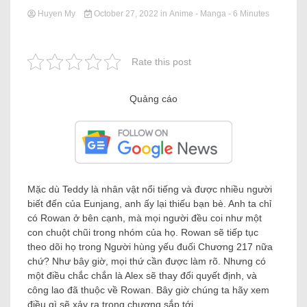
Huyen My
October 27, 2022
in
Anime - Manga
- 6 Minutes
Rate this post
Quảng cáo
Mặc dù Teddy là nhân vật nổi tiếng và được nhiều người
biết đến của Eunjang, anh ấy lại thiếu bạn bè. Anh ta chỉ
có Rowan ở bên cạnh, mà mọi người đều coi như một
con chuột chũi trong nhóm của họ. Rowan sẽ tiếp tục
theo dõi họ trong Người hùng yếu đuối Chương 217 nữa
chứ? Như bây giờ, mọi thứ cần được làm rõ. Nhưng có
một điều chắc chắn là Alex sẽ thay đổi quyết định, và
công lao đã thuộc về Rowan. Bây giờ chúng ta hãy xem
điều gì sẽ xảy ra trong chương sắp tới.