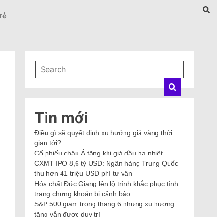
rẻ
Tin mới
Điều gì sẽ quyết định xu hướng giá vàng thời
gian tới?
Cổ phiếu châu Á tăng khi giá dầu hạ nhiệt
CXMT IPO 8,6 tỷ USD: Ngân hàng Trung Quốc
thu hơn 41 triệu USD phí tư vấn
Hóa chất Đức Giang lên lộ trình khắc phục tình
trạng chứng khoán bị cảnh báo
S&P 500 giảm trong tháng 6 nhưng xu hướng
n
tăng vẫn được duy trì