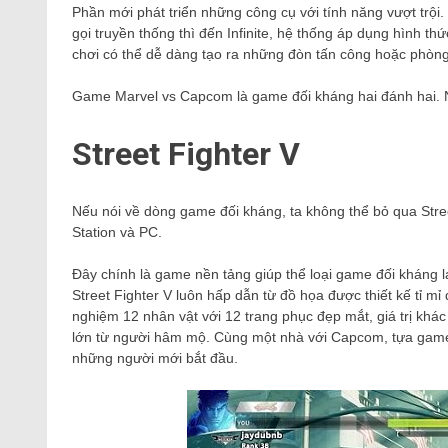
Phần mới phát triển những công cụ với tính năng vượt trội
gọi truyền thống thì đến Infinite, hệ thống áp dụng hình thứ
chơi có thể dễ dàng tạo ra những đòn tấn công hoặc phòn
Game Marvel vs Capcom là game đối kháng hai đánh hai. Ngư
Street Fighter V
Nếu nói về dòng game đối kháng, ta không thể bỏ qua Str
Station và PC.
Đây chính là game nền tảng giúp thể loại game đối kháng l
Street Fighter V luôn hấp dẫn từ đồ họa được thiết kế tỉ mỉ
nghiệm 12 nhân vật với 12 trang phục đẹp mắt, giá trị khá
lớn từ người hâm mộ. Cùng một nhà với Capcom, tựa game 
những người mới bắt đầu.