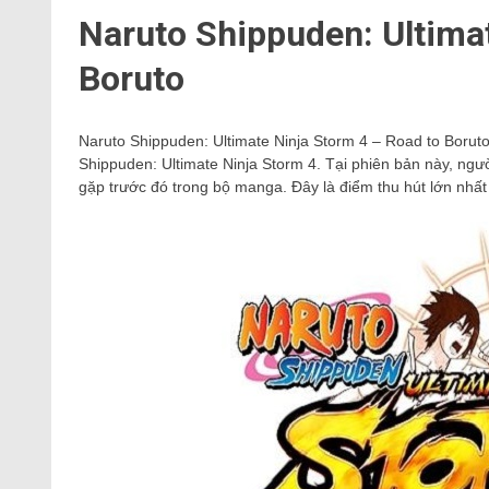
Naruto Shippuden: Ultima
Boruto
Naruto Shippuden: Ultimate Ninja Storm 4 – Road to Boru
Shippuden: Ultimate Ninja Storm 4. Tại phiên bản này, ng
gặp trước đó trong bộ manga. Đây là điểm thu hút lớn nhấ