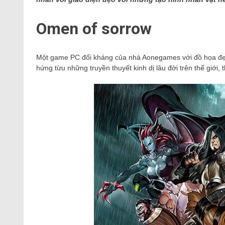
Omen of sorrow
Một game PC đối kháng của nhà Aonegames với đồ họa đẹp
hứng từu những truyền thuyết kinh dị lâu đời trên thế giới, 