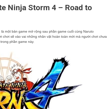
te Ninja Storm 4 – Road to
to là một bản game mở rộng sau phần game cuối cùng Naruto
ười chơi sẽ vào vai những nhân vật hoàn toàn mới mà người chơi chưa
t trong phần game này.