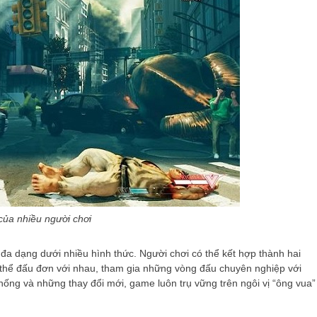
của nhiều người chơi
 đa dạng dưới nhiều hình thức. Người chơi có thể kết hợp thành hai
 thể đấu đơn với nhau, tham gia những vòng đấu chuyên nghiệp với
hống và những thay đổi mới, game luôn trụ vững trên ngôi vị “ông vua”