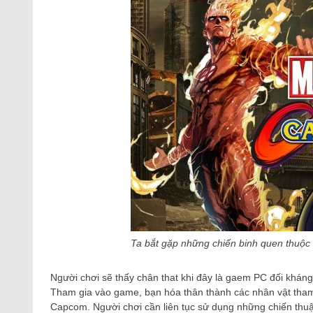
Ta bắt gặp những chiến binh quen thuộc
Người chơi sẽ thấy chân that khi đây là gaem PC đối kháng
Tham gia vào game, bạn hóa thân thành các nhân vật tham 
Capcom. Người chơi cần liên tục sử dụng những chiến thuật 