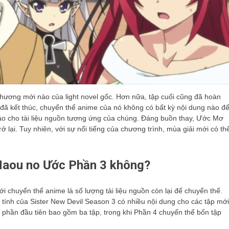
chương mới nào của light novel gốc. Hơn nữa, tập cuối cũng đã hoàn
 đã kết thúc, chuyển thể anime của nó không có bất kỳ nội dung nào đ
o cho tài liệu nguồn tương ứng của chúng. Đáng buồn thay, Ước Mơ
ại. Tuy nhiên, với sự nổi tiếng của chương trình, mùa giải mới có th
 Maou no Ước Phần 3 không?
ới chuyển thể anime là số lượng tài liệu nguồn còn lại để chuyển thể.
tính của Sister New Devil Season 3 có nhiều nội dung cho các tập mới
, phần đầu tiên bao gồm ba tập, trong khi Phần 4 chuyển thể bốn tập