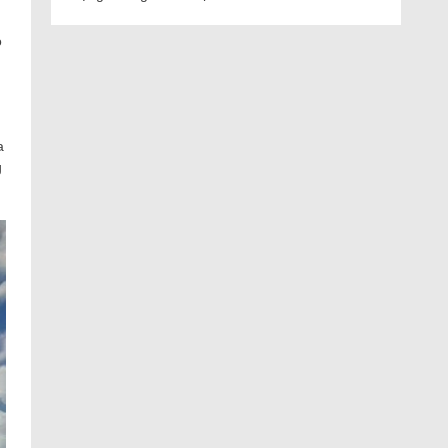
ó
a
g