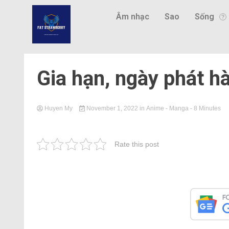
Âm nhạc
Sao
Sống
Gia hạn, ngày phát h
Huyen My
November 1, 2022
in
Anime - Manga
- 8 Minutes
Rate this post