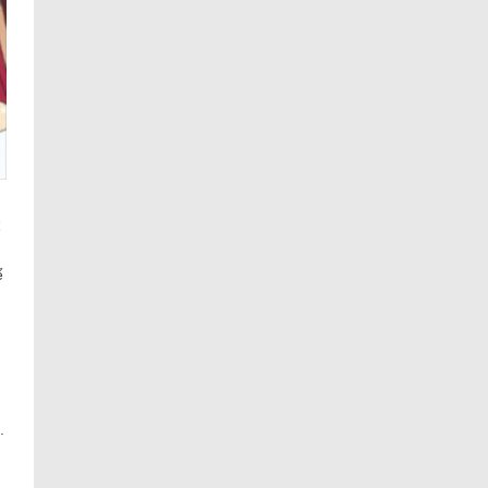
ể
ể
.