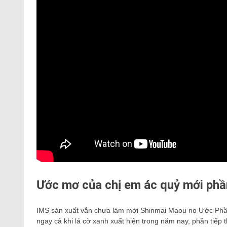
Ước mơ của chị em ác quỷ mới phầ
IMS sản xuất vẫn chưa làm mới Shinmai Maou no Ước Phần 3
ngay cả khi lá cờ xanh xuất hiện trong năm nay, phần tiếp 