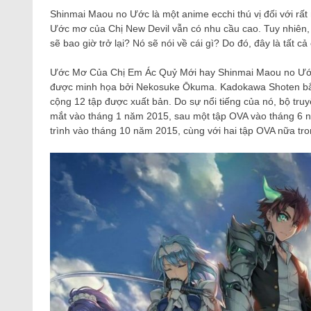
Shinmai Maou no Ước là một anime ecchi thú vị đối với rất
Ước mơ của Chị New Devil vẫn có nhu cầu cao. Tuy nhiên, 
sẽ bao giờ trở lại? Nó sẽ nói về cái gì? Do đó, đây là tất 
Ước Mơ Của Chị Em Ác Quỷ Mới hay Shinmai Maou no Ước có
được minh họa bởi Nekosuke Ōkuma. Kadokawa Shoten bắt 
cộng 12 tập được xuất bản. Do sự nổi tiếng của nó, bộ t
mắt vào tháng 1 năm 2015, sau một tập OVA vào tháng 6 n
trình vào tháng 10 năm 2015, cùng với hai tập OVA nữa tr