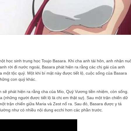
ột học sinh trung học Toujo Basara. Khi cha anh tái hôn, anh nhận nuô
nh rời đi nước ngoài, Basara phát hiện ra rằng các chị gái của anh
 một tộc quỷ. Một khi bí mật này được tiết lộ, cuộc sống của Basara
 những con quỷ khác.
sẽ phát hiện ra rằng cha của Mio, Quỷ Vương tiền nhiệm, còn sống.
 (những người được tiết lộ là chị em thật sự). Sau một trận chiến dữ
 một trận chiến giữa Maria và Zest nổ ra. Sau đó, Basara được y tá
dường như có nhiều nội dung ecchi hơn các phần trước.