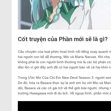
Cốt truyện của Phần mới sẽ là gì?
Câu chuyện của loạt phim hoạt hình nổi tiếng xoay quanh m
hai người con kế dễ thương, Mio và Maria Naruse. Khi cha a
không phải là con người bình thường mà là các bộ phận của
đảo lộn vì giờ đây anh đã có hai người bảo vệ cả hai khỏi
Trong Ước Mơ Của Chị Em New Devil Season 3, người xem 
Do đó, hóa ra Basara thực sự là anh em họ với Mio và Maria
dội, Basara và các cô gái trở về thế giới loài người, nhưng
trường Hasegawa mời đi du lịch. Về ngoại hình, phần mới 