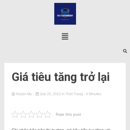
Giá tiêu tăng trở lại
Huyen My
July 25, 2022
in
Thời Trang
- 4 Minutes
Rate this post