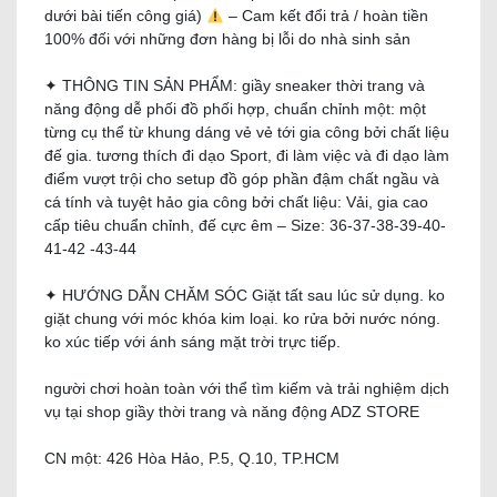
dưới bài tiến công giá)
– Cam kết đổi trả / hoàn tiền
100% đối với những đơn hàng bị lỗi do nhà sinh sản
✦ THÔNG TIN SẢN PHẨM: giầy sneaker thời trang và
năng động dễ phối đồ phối hợp, chuẩn chỉnh một: một
từng cụ thể từ khung dáng vẻ vẻ tới gia công bởi chất liệu
đế gia. tương thích đi dạo Sport, đi làm việc và đi dạo làm
điểm vượt trội cho setup đồ góp phần đậm chất ngầu và
cá tính và tuyệt hảo gia công bởi chất liệu: Vải, gia cao
cấp tiêu chuẩn chỉnh, đế cực êm – Size: 36-37-38-39-40-
41-42 -43-44
✦ HƯỚNG DẪN CHĂM SÓC Giặt tất sau lúc sử dụng. ko
giặt chung với móc khóa kim loại. ko rửa bởi nước nóng.
ko xúc tiếp với ánh sáng mặt trời trực tiếp.
người chơi hoàn toàn với thể tìm kiếm và trải nghiệm dịch
vụ tại shop giầy thời trang và năng động ADZ STORE
CN một: 426 Hòa Hảo, P.5, Q.10, TP.HCM