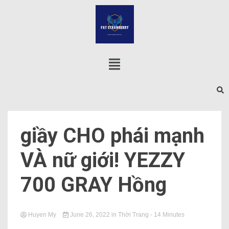
giầy CHO phái mạnh
VÀ nữ giới! YEZZY
700 GRAY Hồng
Huyen My
June 26, 2022
in
Thời Trang
- 14 Minutes