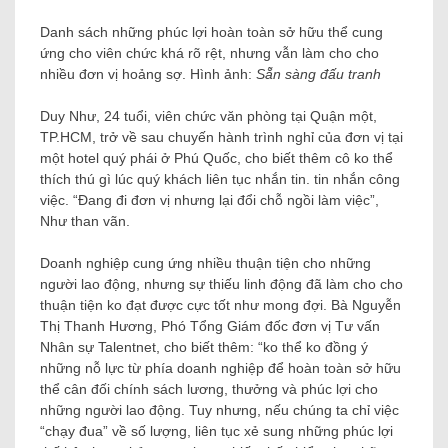
Danh sách những phúc lợi hoàn toàn sở hữu thể cung
ứng cho viên chức khá rõ rệt, nhưng vẫn làm cho cho
nhiều đơn vị hoảng sợ. Hình ảnh:
Sẵn sàng đấu tranh
Duy Như, 24 tuổi, viên chức văn phòng tại Quận một,
TP.HCM, trở về sau chuyến hành trình nghỉ của đơn vị tại
một hotel quý phái ở Phú Quốc, cho biết thêm cô ko thể
thích thú gì lúc quý khách liên tục nhắn tin. tin nhắn công
việc. “Đang đi đơn vị nhưng lại đổi chỗ ngồi làm việc”,
Như than vãn.
Doanh nghiệp cung ứng nhiều thuận tiện cho những
người lao động, nhưng sự thiếu linh động đã làm cho cho
thuận tiện ko đạt được cực tốt như mong đợi. Bà Nguyễn
Thị Thanh Hương, Phó Tổng Giám đốc đơn vị Tư vấn
Nhân sự Talentnet, cho biết thêm: “ko thể ko đồng ý
những nỗ lực từ phía doanh nghiệp để hoàn toàn sở hữu
thể cân đối chính sách lương, thưởng và phúc lợi cho
những người lao động. Tuy nhưng, nếu chúng ta chỉ việc
“chạy đua” về số lượng, liên tục xẻ sung những phúc lợi