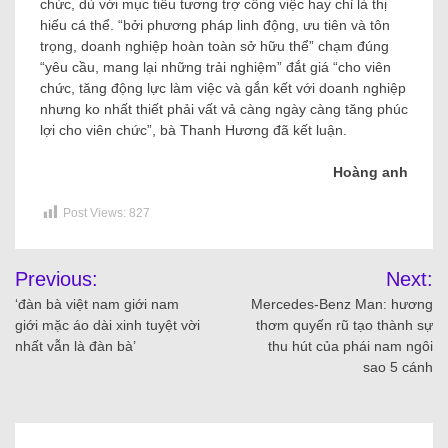
chức, dù với mục tiêu tương trợ công việc hay chỉ là thị
hiếu cá thể. “bởi phương pháp linh động, ưu tiên và tôn
trọng, doanh nghiệp hoàn toàn sở hữu thể” chạm đúng
“yêu cầu, mang lại những trải nghiệm” đắt giá “cho viên
chức, tăng động lực làm việc và gắn kết với doanh nghiệp
nhưng ko nhất thiết phải vất vả càng ngày càng tăng phúc
lợi cho viên chức”, bà Thanh Hương đã kết luận.
Hoàng anh
Post Views:
827
Previous:
Next:
‘đàn bà việt nam giới nam
Mercedes-Benz Man: hương
giới mặc áo dài xinh tuyệt vời
thơm quyến rũ tạo thành sự
nhất vẫn là đàn bà’
thu hút của phái nam ngôi
sao 5 cánh