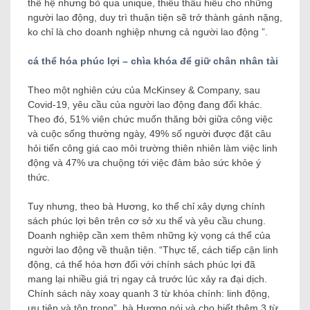
thế hệ nhưng bỏ qua unique, thiếu thấu hiểu cho những
người lao động, duy trì thuận tiện sẽ trở thành gánh nặng,
ko chỉ là cho doanh nghiệp nhưng cả người lao động ”.
cá thể hóa phúc lợi – chìa khóa để giữ chân nhân tài
Theo một nghiên cứu của McKinsey & Company, sau
Covid-19, yêu cầu của người lao động đang đổi khác.
Theo đó, 51% viên chức muốn thăng bởi giữa công việc
và cuộc sống thường ngày, 49% số người được đặt câu
hỏi tiến công giá cao môi trường thiên nhiên làm việc linh
động và 47% ưa chuộng tới việc đảm bảo sức khỏe ý
thức.
Tuy nhưng, theo bà Hương, ko thể chỉ xây dựng chính
sách phúc lợi bên trên cơ sở xu thế và yêu cầu chung.
Doanh nghiệp cần xem thêm những kỳ vọng cá thể của
người lao động về thuận tiện. “Thực tế, cách tiếp cận linh
động, cá thể hóa hơn đối với chính sách phúc lợi đã
mang lại nhiều giá trị ngay cả trước lúc xảy ra đại dịch.
Chính sách này xoay quanh 3 từ khóa chính: linh động,
ưu tiên và tôn trọng”, bà Hương nói và cho biết thêm 3 từ