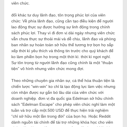
viên chức.
đổi khác tư duy lãnh đạo, tôn trọng phúc lợi của viên
chức:
Về phía lãnh đạo, cũng cần tạo điều kiện để người
lao động thực sự được hưởng sự linh động trong chính
sách phúc lợi. Thay vì đi đơn vị dài ngày nhưng viên chức
vẫn chưa thực sự thoải mái và dễ chịu, lãnh đạo và phòng
ban nhân sự hoàn toàn sở hữu thể tương trợ bọn họ sắp
xếp thời kì yêu thích và thông tin trước cho quý khách để
ko làm phiền bọn họ trong một thời kì. thời kì ngơi nghỉ.
Sự tôn trọng từ người lãnh đạo cũng chính là một “thuận
tiện” vô hình nhưng viên chức mong đợi.
Theo những chuyên gia nhân sự, cá thể hóa thuận tiện là
chiến lược “win-win” ko chỉ là tạo động lực làm việc nhưng
còn nhận được sự gắn bó lâu dài của viên chức với
doanh nghiệp. đơn vị đa quốc gia Edelman sở hữu chính
sách “Edelman Escape” cho phép viên chức nghỉ làm một
tuần và trợ cấp một.500 USD để thực hiện trải nghiệm
“chỉ sở hữu một lần trong đời” của bọn họ. Hoặc Reddit
dành nguồn tài chính để tài trợ những khóa học cho viên