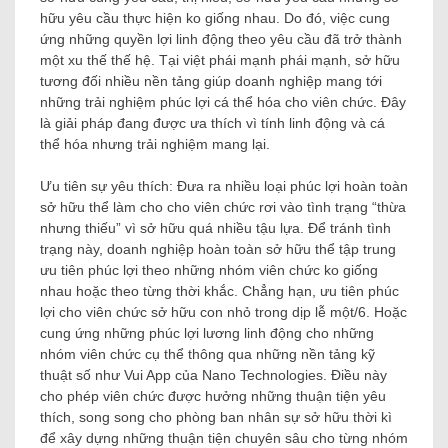
hữu yêu cầu thực hiện ko giống nhau. Do đó, việc cung
ứng những quyền lợi linh động theo yêu cầu đã trở thành
một xu thế thế hệ. Tại việt phái mạnh phái mạnh, sở hữu
tương đối nhiều nền tảng giúp doanh nghiệp mang tới
những trải nghiệm phúc lợi cá thể hóa cho viên chức. Đây
là giải pháp đang được ưa thích vì tính linh động và cá
thể hóa nhưng trải nghiệm mang lại.
Ưu tiên sự yêu thích: Đưa ra nhiều loại phúc lợi hoàn toàn
sở hữu thể làm cho cho viên chức rơi vào tình trạng “thừa
nhưng thiếu” vì sở hữu quá nhiều tậu lựa. Để tránh tình
trạng này, doanh nghiệp hoàn toàn sở hữu thể tập trung
ưu tiên phúc lợi theo những nhóm viên chức ko giống
nhau hoặc theo từng thời khắc. Chẳng hạn, ưu tiên phúc
lợi cho viên chức sở hữu con nhỏ trong dịp lễ một/6. Hoặc
cung ứng những phúc lợi lương linh động cho những
nhóm viên chức cụ thể thông qua những nền tảng kỹ
thuật số như Vui App của Nano Technologies. Điều này
cho phép viên chức được hưởng những thuận tiện yêu
thích, song song cho phòng ban nhân sự sở hữu thời kì
để xây dựng những thuận tiện chuyên sâu cho từng nhóm