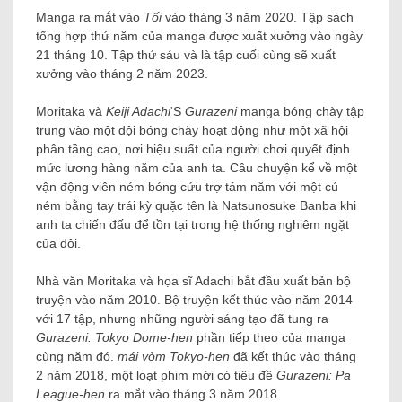
Manga ra mắt vào
Tối
vào tháng 3 năm 2020. Tập sách
tổng hợp thứ năm của manga được xuất xưởng vào ngày
21 tháng 10. Tập thứ sáu và là tập cuối cùng sẽ xuất
xưởng vào tháng 2 năm 2023.
Moritaka và
Keiji Adachi
‘S
Gurazeni
manga bóng chày tập
trung vào một đội bóng chày hoạt động như một xã hội
phân tầng cao, nơi hiệu suất của người chơi quyết định
mức lương hàng năm của anh ta. Câu chuyện kể về một
vận động viên ném bóng cứu trợ tám năm với một cú
ném bằng tay trái kỳ quặc tên là Natsunosuke Banba khi
anh ta chiến đấu để tồn tại trong hệ thống nghiêm ngặt
của đội.
Nhà văn Moritaka và họa sĩ Adachi bắt đầu xuất bản bộ
truyện vào năm 2010. Bộ truyện kết thúc vào năm 2014
với 17 tập, nhưng những người sáng tạo đã tung ra
Gurazeni: Tokyo Dome-hen
phần tiếp theo của manga
cùng năm đó.
mái vòm Tokyo
-hen
đã kết thúc vào tháng
2 năm 2018, một loạt phim mới có tiêu đề
Gurazeni
: Pa
League-hen
ra mắt vào tháng 3 năm 2018.