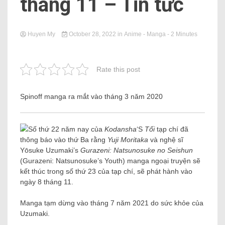
tháng 11 – Tin tức
Huyen My
October 28, 2022
in
Anime - Manga
- 2 Minutes
Rate this post
Spinoff manga ra mắt vào tháng 3 năm 2020
Số thứ 22 năm nay của
Kodansha
‘S
Tối
tạp chí đã
thông báo vào thứ Ba rằng
Yuji Moritaka
và nghệ sĩ
Yōsuke Uzumaki’s
Gurazeni
: Natsunosuke no Seishun
(Gurazeni: Natsunosuke’s Youth) manga ngoại truyện sẽ
kết thúc trong số thứ 23 của tạp chí, sẽ phát hành vào
ngày 8 tháng 11.
Manga tạm dừng vào tháng 7 năm 2021 do sức khỏe của
Uzumaki.