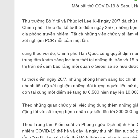
Một bãi thử COVID-19 ở Seoul, 
Thứ trưởng Bộ Y tế và Phúc lợi Lee Ki-il ngày 20/7 đã chủ 
Chính phủ. Theo đó, kể từ thời điểm ngày 25/7, những bệnh
gia phòng truyền nhiễm. Tất cả những viên chức y tế làm vi
xét nghiệm PCR mỗi tuần một lần.
cùng theo với đó, Chính phủ Hàn Quốc cũng quyết định nâ
trung tâm khám sàng lọc tạm thời tại những thị trấn và 15 
thị trấn để đảm bảo rằng mỗi quận ở Seoul sẽ sở hữu được
từ thời điểm ngày 20/7, những phòng khám sàng lọc chính t
nhanh tiến độ xét nghiệm những đối tượng người tiêu sử dụn
đơn tại cùng một điểm sẽ tăng từ 6.500 hiện nay lên 10.00
Theo những quan chức y tế, việc ứng dụng thêm những giả
động tốt với số lượng bệnh nhân dự kiến ​​lên tới 300.000 ng
Theo Trung tâm Kiểm soát và Phòng ngừa Dịch bệnh Hàn Q
nhiễm COVID-19 thế hệ và đây là ngày thứ nhì liên tục số c
rằng “sự lây lan của biến thể BA.5 thời gian nhanh hơn nhiều 