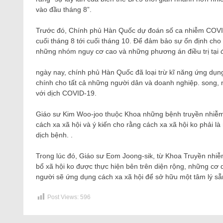
vào đầu tháng 8”.
Trước đó, Chính phủ Hàn Quốc dự đoán số ca nhiễm COVID-19
cuối tháng 8 tới cuối tháng 10. Để đảm bảo sự ổn định ch
những nhóm nguy cơ cao và những phương án điều trị tại 
ngày nay, chính phủ Hàn Quốc đã loại trừ kĩ năng ứng dụng 
chính cho tất cả những người dân và doanh nghiệp. song
với dịch COVID-19.
Giáo sư Kim Woo-joo thuộc Khoa những bệnh truyền nhiễm t
cách xa xã hội và ý kiến cho rằng cách xa xã hội ko phải
dịch bệnh. .
Trong lúc đó, Giáo sư Eom Joong-sik, từ Khoa Truyền nhiễ
bổ xã hội ko được thực hiện bên trên diện rộng, những cơ
người sẽ ứng dụng cách xa xã hội để sở hữu một tâm lý sẵ
Post Views:
596