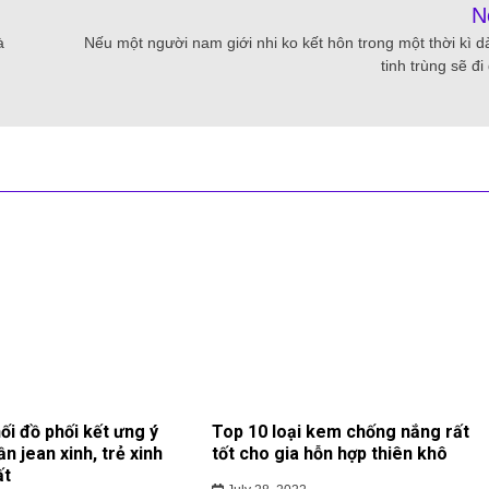
N
à
Nếu một người nam giới nhi ko kết hôn trong một thời kì dài
tinh trùng sẽ đ
ối đồ phối kết ưng ý
Top 10 loại kem chống nắng rất
ần jean xinh, trẻ xinh
tốt cho gia hỗn hợp thiên khô
ất