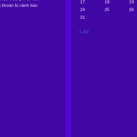
17
18
19
g khoán bị cảnh báo
24
25
26
31
« Jul