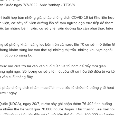
Hàn Quốc ngày 7/7/2022. Ảnh: Yonhap / TTXVN
trì buổi họp bàn những giải pháp chống dịch COVID-19 tại Khu liên hợp
 viện, cơ sở y tế, viện dưỡng lão sẽ tạm ngừng gặp trực tiếp để tham
ệc tại những bệnh viện, cơ sở y tế, viện dưỡng lão cần phải thực hiện
ng số phòng khám sàng lọc bên trên cả nước lên 70 cơ sở, mở thêm 5
phòng khám sàng lọc tạm thời tại những thị trấn. những khu vực ngoài
 một cơ sở sàng lọc.
hức mở cửa trở lại vào vào cuối tuần và tối hôm để đẩy thời gian
g nghi ngờ. Số lượng cơ sở y tế một cửa rất sở hữu thể điều trị và kê
0 vào cuối tháng Bảy.
i pháp chống dịch nhằm mục đích mục tiêu tổ chức hệ thống y tế hoạt
ười / ngày.
uốc (KDCA), ngày 20/7, nước này ghi nhận thêm 76.402 tình huống
a nhiễm thế hệ vượt quá 70.000 người. /ngày. Thứ trưởng Lee Ki-il nói
đối với dự kiến ​​lúc đầu và rất sở hữu thể đạt đỉnh 300.000 ca / ​​ngày