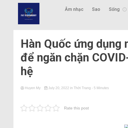
Âm nhạc
Sao
Sống
Hàn Quốc ứng dụng n
để ngăn chặn COVID-
hệ
Huyen My
July 20, 2022
in
Thời Trang
- 5 Minutes
Rate this post