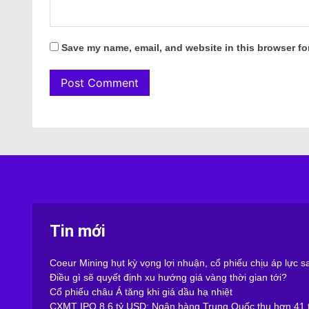
Save my name, email, and website in this browser fo
Tin mới
Coeur Mining hụt kỳ vọng lợi nhuận, cổ phiếu chịu áp lực 
Điều gì sẽ quyết định xu hướng giá vàng thời gian tới?
Cổ phiếu châu Á tăng khi giá dầu hạ nhiệt
CXMT IPO 8,6 tỷ USD: Ngân hàng Trung Quốc thu hơn 41 t