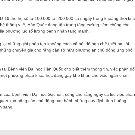
 thế hệ sẽ từ 100.000 tới 200.000 ca / ​​ngày trong khoảng thời kì t
o hệ thống y tế, Hàn Quốc đang tập trung tăng cường tiêm chủng cho
địa phương lúc số lượng bệnh nhân tăng mạnh.
lại những giải pháp tạo khoảng cách xã hội để hạn chế thiệt hại tài
, những chuyên gia cho rằng cần sở hữu phương án chủ động ứng phó
ại Bệnh viện Đại học Hàn Quốc cho biết thêm thông tin, việc phản đố
 là một phương pháp khoa học đang gây khó khăn cho việc ngăn chặn
m của Bệnh viện Đại học Gachon, cũng cho rằng ngay cả lúc việc phân
 quan khả năng cần chủ động ban hành những quy định tình huống.
n sàng.