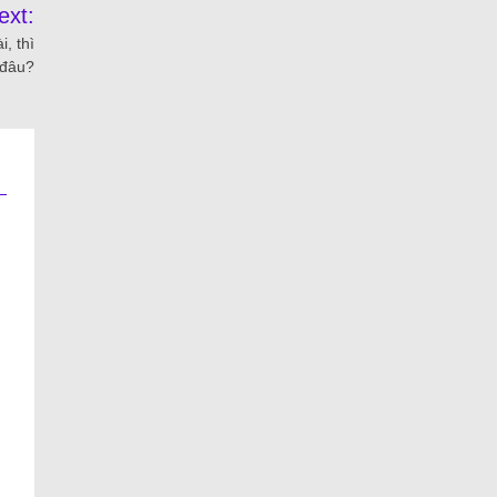
ext:
, thì
i đâu?