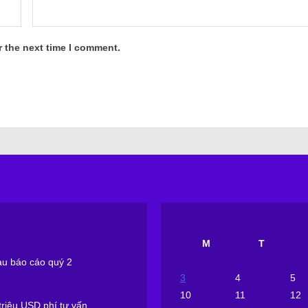
r the next time I comment.
M
T
sau báo cáo quý 2
3
4
5
10
11
12
riệu USD phí tư vấn