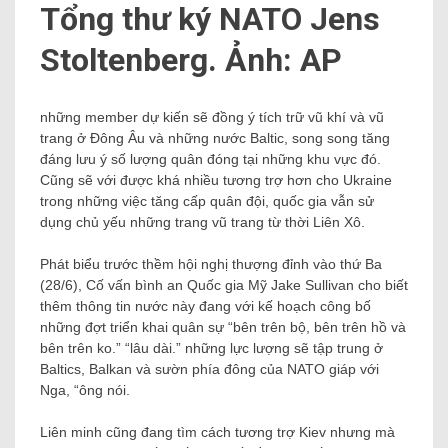
Tổng thư ký NATO Jens
Stoltenberg. Ảnh: AP
những member dự kiến ​​sẽ đồng ý tích trữ vũ khí và vũ
trang ở Đông Âu và những nước Baltic, song song tăng
đáng lưu ý số lượng quân đóng tại những khu vực đó.
Cũng sẽ với được khá nhiều tương trợ hơn cho Ukraine
trong những việc tăng cấp quân đội, quốc gia vẫn sử
dụng chủ yếu những trang vũ trang từ thời Liên Xô.
Phát biểu trước thềm hội nghị thượng đỉnh vào thứ Ba
(28/6), Cố vấn bình an Quốc gia Mỹ Jake Sullivan cho biết
thêm thông tin nước này đang với kế hoạch công bố
những đợt triển khai quân sự “bên trên bộ, bên trên hồ và
bên trên ko.” “lâu dài.” những lực lượng sẽ tập trung ở
Baltics, Balkan và sườn phía đông của NATO giáp với
Nga, “ông nói.
Liên minh cũng đang tìm cách tương trợ Kiev nhưng mà