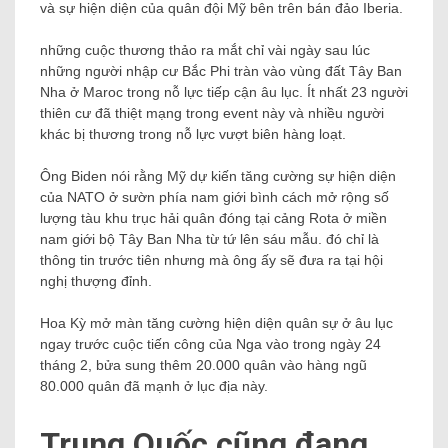
và sự hiện diện của quân đội Mỹ bên trên bán đảo Iberia.
những cuộc thương thảo ra mắt chỉ vài ngày sau lúc
những người nhập cư Bắc Phi tràn vào vùng đất Tây Ban
Nha ở Maroc trong nỗ lực tiếp cận âu lục. Ít nhất 23 người
thiên cư đã thiệt mạng trong event này và nhiều người
khác bị thương trong nỗ lực vượt biên hàng loạt.
Ông Biden nói rằng Mỹ dự kiến tăng cường sự hiện diện
của NATO ở sườn phía nam giới bình cách mở rộng số
lượng tàu khu trục hải quân đóng tại cảng Rota ở miền
nam giới bộ Tây Ban Nha từ tứ lên sáu mẫu. đó chỉ là
thông tin trước tiên nhưng mà ông ấy sẽ đưa ra tại hội
nghị thượng đỉnh.
Hoa Kỳ mở màn tăng cường hiện diện quân sự ở âu lục
ngay trước cuộc tiến công của Nga vào trong ngày 24
tháng 2, bửa sung thêm 20.000 quân vào hàng ngũ
80.000 quân đã mạnh ở lục địa này.
Trung Quốc cũng đang