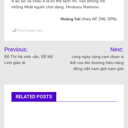
ở âu lục và châu Á là ko thể tách rời. Văn phòng nội
những Nhật người chơi dạng, Hirokazu Matsuno.
Hoàng hải
(theo AP, DW, DPA)
Post Views:
481
Previous:
Next:
Đỗ Thị Hà xinh xắn, Đỗ Mỹ
càng ngày càng cam đoan vị
Linh giản dị
thế của tên thương hiệu năng
động việt nam giới nam giới
RELATED POSTS