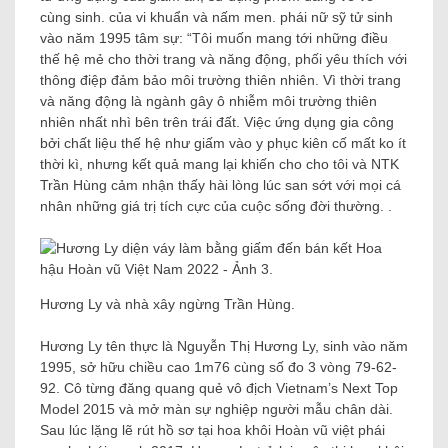
cùng sinh. của vi khuẩn và nấm men. phái nữ sỹ tử sinh
vào năm 1995 tâm sự: “Tôi muốn mang tới những điều
thế hệ mẻ cho thời trang và năng động, phối yêu thích với
thông điệp đảm bảo môi trường thiên nhiên. Vì thời trang
và năng động là ngành gây ô nhiễm môi trường thiên
nhiên nhất nhì bên trên trái đất. Việc ứng dụng gia công
bởi chất liệu thế hệ như giấm vào y phục kiên cố mất ko ít
thời kì, nhưng kết quả mang lại khiến cho cho tôi và NTK
Trần Hùng cảm nhận thấy hài lòng lúc san sớt với mọi cá
nhân những giá trị tích cực của cuộc sống đời thường. .
Hương Ly và nhà xây ngừng Trần Hùng.
Hương Ly tên thực là Nguyễn Thị Hương Ly, sinh vào năm
1995, sở hữu chiều cao 1m76 cùng số đo 3 vòng 79-62-
92. Cô từng đăng quang quẻ vô địch Vietnam’s Next Top
Model 2015 và mở màn sự nghiệp người mẫu chân dài.
Sau lúc lặng lẽ rút hồ sơ tại hoa khôi Hoàn vũ việt phái