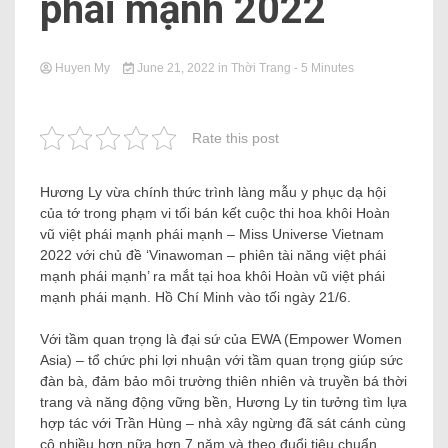
phái mạnh 2022
Huyen My
June 21, 2022
in
Thời Trang
- 5 Minutes
Rate this post
Hương Ly vừa chính thức trình làng mẫu y phục dạ hội
của tớ trong phạm vi tối bán kết cuộc thi hoa khôi Hoàn
vũ việt phái mạnh phái mạnh – Miss Universe Vietnam
2022 với chủ đề ‘Vinawoman – phiên tài năng việt phái
mạnh phái mạnh’ ra mắt tại hoa khôi Hoàn vũ việt phái
mạnh phái mạnh. Hồ Chí Minh vào tối ngày 21/6.
Với tầm quan trọng là đại sứ của EWA (Empower Women
Asia) – tổ chức phi lợi nhuận với tầm quan trọng giúp sức
đàn bà, đảm bảo môi trường thiên nhiên và truyền bá thời
trang và năng động vững bền, Hương Ly tin tưởng tìm lựa
hợp tác với Trần Hùng – nhà xây ngừng đã sát cánh cùng
cô nhiều hơn nữa hơn 7 năm và theo đuổi tiêu chuẩn