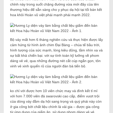
chỉnh này trong suốt chặng đường vừa mới đây của tên
thương hiệu để sẵn sàng cho y phục dạ hội tại tối bán kết
hoa khôi Hoàn vũ việt phái mạnh phái mạnh 2022.
Bộ váy mất hơn 6 tháng nghiên cứu và thực hiện được lấy
cảm hứng từ hình ảnh chim Đại Bàng – chúa tể bầu trời,
hình tượng của sức mạnh, lòng kiêu dũng, tầm nhìn xa và
sự bất khả chiến bại. với sự tính toán kỹ lưỡng về phom
dáng vẻ vẻ, qua những đường nét cắt cúp ngắn gọn, tôn
vinh vẻ xinh quyến rũ của người đàn bà tiến bộ.
ko chỉ với được hơn 10 viên chức may và đính kết tỉ mỉ
với hơn 7.000 viên đá swarovski cao cấp, điểm vượt trội
của dòng váy đầm dạ hội sang trọng và quý phái này còn
ở gia công bởi chất liệu chính là vải gia – được gia công
từ ứng dụng của giấm ăn, sử dụng phom dáng vẻ vẻ