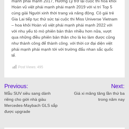
mạnh phái mạnh 2017, Hương Ly trở lại cuộc thi hoa khôi
Hoàn vũ việt phái mạnh phái mạnh 2019 với vị trí Top 5
cùng giải Người xinh thời trang và năng động. Cô gái trẻ
Gia Lai tiếp tục thử sức tại cuộc thi Miss Universe Vietnam
– hoa khôi Hoàn vũ việt phái mạnh phái mạnh 2022 với
với nhu yếu tò mò phiên bản thân nhiều hơn nữa, vượt
qua những điều phiên bản thân cho là ko làm được cũng
như thành công để thành công. với thời cơ đại diện việt
phái mạnh phái mạnh tới với trường đấu nhan sắc quốc
tế.
Post Views:
495
Previous:
Next:
Mẫu SUV siêu sang dành
Giá xi măng tăng lần thứ ba
riêng cho giới nhà giàu
trong năm nay
Mercedes-Maybach GLS sắp
được upgrade