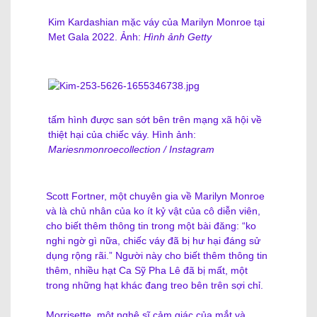
Kim Kardashian mặc váy của Marilyn Monroe tại
Met Gala 2022. Ảnh:
Hình ảnh Getty
tấm hình được san sớt bên trên mạng xã hội về
thiệt hại của chiếc váy. Hình ảnh:
Mariesnmonroecollection / Instagram
Scott Fortner, một chuyên gia về Marilyn Monroe
và là chủ nhân của ko ít kỷ vật của cô diễn viên,
cho biết thêm thông tin trong một bài đăng: “ko
nghi ngờ gì nữa, chiếc váy đã bị hư hại đáng sử
dụng rộng rãi.” Người này cho biết thêm thông tin
thêm, nhiều hạt Ca Sỹ Pha Lê đã bị mất, một
trong những hạt khác đang treo bên trên sợi chỉ.
Morrisette, một nghệ sĩ cảm giác của mắt và