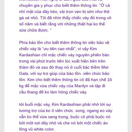
chuyên gia y phục cho biết thêm thông tin: “Ở cả
nhì mặt của dây kéo, vải trọn vẹn bị sờn như thịt
gà xé nhỏ. Tôi đã nhìn thấy chiếc váy đó trong vô
số năm và biết rằng với những thiệt hại ko thể
sửa chữa được. “
Phía bảo tồn cho biết thêm thông tin việc bảo vệ
chiếc váy là “ưu tiên cao nhất”, vì vậy Kim
Kardashian chỉ mặc chiếc váy nguyên phiên bản
trong vài phút trước tiên lúc xuất hiện bên trên
thảm đỏ và sau đó thay nó ở cuối bậc thềm Met
Gala, với sự trợ giúp của bảo tồn. viên chức bảo
tồn. Kim cho biết thêm thông tin cô đã hạn chế 16
kg để mặc vừa chiếc váy của Marilyn và tập đi
cầu thang để ko làm hỏng chiếc váy.
tới buổi mặc váy, Kim Kardashian phải nhờ tới sự
tương trợ của ko ít viên chức. song, ngang eo váy
vẫn ko thể vừa sang trọng, buộc cô phải buộc nó
bởi một sợi dây nhỏ và che nó bởi một chiếc áo
lông vũ white color.