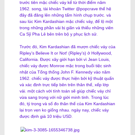
trước tiên mặc chiếc váy kể từ thời điểm năm
1962. song, tài khoản Twitter @popcrave thế hệ
đây đã đăng lên những tấm hình chụp trước. và
sau lúc Kim Kardashian mặc chiếc váy, để lộ một
trong những phần vải bị giãn và thiếu những viên
Ca Sỹ Pha Lê bên trên bộ y phục lịch sử.
Trước đó, Kim Kardashian đã mượn chiếc váy của
Ripley’s Believe It or Not! (Ripley’s) ở Hollywood,
California. Được xây giới hạn bởi vì Jean Louis,
chiếc váy được Monroe mặc trong buổi tiệc sinh
nhật của Tổng thống John F. Kennedy vào năm
1962. chiếc váy được thực hiện bởi kỹ thuật quấn
và xác định trực tiếp bên trên thân thể, xếp lớp
vải. một cách với tính toán sẽ giúp chiếc váy chỉ
vừa sang trọng với nữ giới minh tinh. Trong lúc
đó, tỷ trọng và số đo thân thể của Kim Kardashian
lại trọn vẹn ko giống nhau. ngày nay, chiếc váy
được định giá 10 triệu USD.