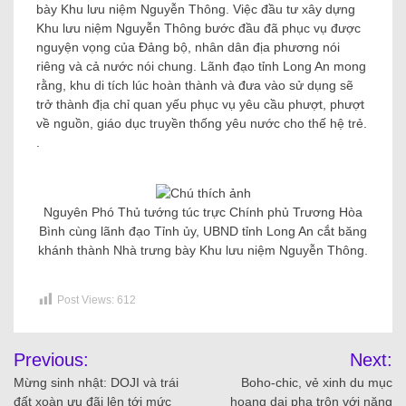
bày Khu lưu niệm Nguyễn Thông. Việc đầu tư xây dựng
Khu lưu niệm Nguyễn Thông bước đầu đã phục vụ được
nguyện vọng của Đảng bộ, nhân dân địa phương nói
riêng và cả nước nói chung. Lãnh đạo tỉnh Long An mong
rằng, khu di tích lúc hoàn thành và đưa vào sử dụng sẽ
trở thành địa chỉ quan yếu phục vụ yêu cầu phượt, phượt
về nguồn, giáo dục truyền thống yêu nước cho thế hệ trẻ.
.
Nguyên Phó Thủ tướng túc trực Chính phủ Trương Hòa
Bình cùng lãnh đạo Tỉnh ủy, UBND tỉnh Long An cắt băng
khánh thành Nhà trưng bày Khu lưu niệm Nguyễn Thông.
Post Views:
612
Previous:
Next:
Mừng sinh nhật: DOJI và trái
Boho-chic, vẻ xinh du mục
đất xoàn ưu đãi lên tới mức
hoang dại pha trộn với năng