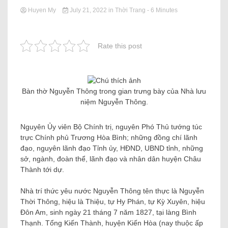
Huyen My
July 21, 2022
in
Thời Trang
- 6 Minutes
Rate this post
Bàn thờ Nguyễn Thông trong gian trưng bày của Nhà lưu
niệm Nguyễn Thông.
Nguyên Ủy viên Bộ Chính trị, nguyên Phó Thủ tướng túc
trực Chính phủ Trương Hòa Bình; những đồng chí lãnh
đạo, nguyên lãnh đạo Tỉnh ủy, HĐND, UBND tỉnh, những
sở, ngành, đoàn thể, lãnh đạo và nhân dân huyện Châu
Thành tới dự.
Nhà trí thức yêu nước Nguyễn Thông tên thực là Nguyễn
Thời Thông, hiệu là Thiệu, tự Hy Phán, tự Kỳ Xuyên, hiệu
Đôn Am, sinh ngày 21 tháng 7 năm 1827, tại làng Bình
Thạnh. Tổng Kiến Thành, huyện Kiến Hòa (nay thuộc ấp