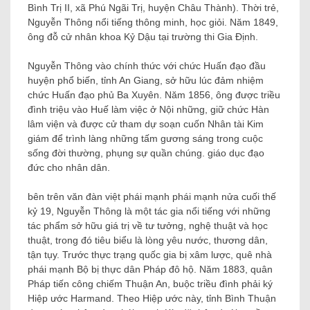
Bình Trị II, xã Phú Ngãi Trị, huyện Châu Thành). Thời trẻ,
Nguyễn Thông nổi tiếng thông minh, học giỏi. Năm 1849,
ông đỗ cử nhân khoa Kỷ Dậu tại trường thi Gia Định.
Nguyễn Thông vào chính thức với chức Huấn đạo đầu
huyện phổ biến, tỉnh An Giang, sở hữu lúc đảm nhiệm
chức Huấn đạo phủ Ba Xuyên. Năm 1856, ông được triều
đình triệu vào Huế làm việc ở Nội những, giữ chức Hàn
lâm viện và được cử tham dự soạn cuốn Nhân tài Kim
giám để trình làng những tấm gương sáng trong cuộc
sống đời thường, phụng sự quần chúng. giáo dục đạo
đức cho nhân dân.
bên trên văn đàn việt phái mạnh phái mạnh nửa cuối thế
kỷ 19, Nguyễn Thông là một tác gia nổi tiếng với những
tác phẩm sở hữu giá trị về tư tưởng, nghệ thuật và học
thuật, trong đó tiêu biểu là lòng yêu nước, thương dân,
tận tụy. Trước thực trạng quốc gia bị xâm lược, quê nhà
phái mạnh Bộ bị thực dân Pháp đô hộ. Năm 1883, quân
Pháp tiến công chiếm Thuận An, buộc triều đình phải ký
Hiệp ước Harmand. Theo Hiệp ước này, tỉnh Bình Thuận