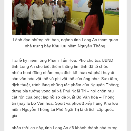
Lãnh đạo những sở, ban, ngành tỉnh Long An tham quan
nhà trưng bày Khu lưu niệm Nguyễn Thông.
Tại lễ kỷ niệm, ông Phạm Tấn Hòa, Phó chủ toạ UBND
tỉnh Long An cho biết thêm thông tin, tỉnh đã tổ chức
nhiều hoạt động nhằm mục đích kế thừa và phát huy di
sản văn hóa vật thể và phi vật thể của ông như: Sưu tầm,
dịch thuật, trình làng những tác phẩm của Nguyễn Thông;
dựng bia tưởng vọng tại xã Phú Ngãi Trị – nơi chôn rau
cắt rốn của ông; lập hồ sơ đề xuất Bộ Văn hóa – Thông
tin (nay là Bộ Văn hóa, Sport và phượt) xếp hạng Khu lưu
niệm Nguyễn Thông tại Phủ Ngãi Trị là di tích cấp quốc
gia…
nhân thời cơ này, tỉnh Long An đã khánh thành nhà trưng