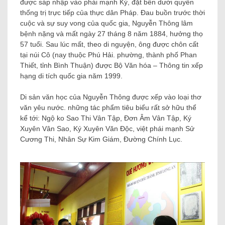
được sáp nhập vào phái mạnh Kỳ, đặt bên dưới quyền
thống trị trực tiếp của thực dân Pháp. Đau buồn trước thời
cuộc và sự suy vong của quốc gia, Nguyễn Thông lâm
bệnh nặng và mất ngày 27 tháng 8 năm 1884, hưởng thọ
57 tuổi. Sau lúc mất, theo di nguyện, ông được chôn cất
tại núi Cô (nay thuộc Phú Hải. phường, thành phố Phan
Thiết, tỉnh Bình Thuận) được Bộ Văn hóa – Thông tin xếp
hạng di tích quốc gia năm 1999.
Di sản văn học của Nguyễn Thông được xếp vào loại thơ
văn yêu nước. những tác phẩm tiêu biểu rất sở hữu thể
kể tới: Ngộ ko Sao Thi Vân Tập, Đơn Âm Vân Tập, Ký
Xuyên Vân Sao, Ký Xuyên Văn Độc, việt phái mạnh Sử
Cương Thi, Nhân Sự Kim Giám, Đường Chính Lục.