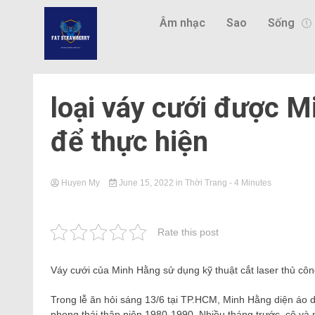
Âm nhạc
Sao
Sống
loại váy cưới được 
để thực hiện
Huyen My
June 15, 2022
in
Thời Trang
- 4 Minutes
Rate this post
Váy cưới của Minh Hằng sử dụng kỹ thuật cắt laser thủ cô
Trong lễ ăn hỏi sáng 13/6 tại TP.HCM, Minh Hằng diện áo 
phong thái thập niên 1980-1990. Nhiều tháng trước, cô và 