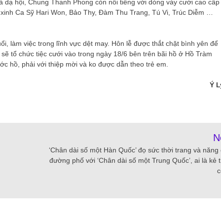
à dạ hội, Chung Thanh Phong còn nổi tiếng với dòng váy cưới cao cấp
 xinh Ca Sỹ Hari Won, Bảo Thy, Đàm Thu Trang, Tú Vi, Trúc Diễm …
, làm việc trong lĩnh vực dệt may. Hôn lễ được thắt chặt bình yên để
ĩ sẽ tổ chức tiệc cưới vào trong ngày 18/6 bên trên bãi hồ ở Hồ Tràm
c hồ, phải với thiệp mời và ko được dẫn theo trẻ em.
Ý L
N
‘Chân dài số một Hàn Quốc’ đọ sức thời trang và năng
đường phố với ‘Chân dài số một Trung Quốc’, ai là kẻ 
c