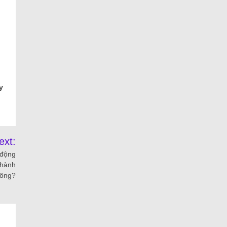
y
ext:
 động
thành
ông?