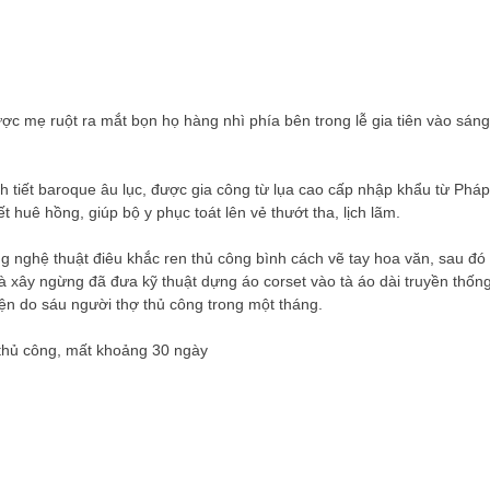
 mẹ ruột ra mắt bọn họ hàng nhì phía bên trong lễ gia tiên vào sáng
nh tiết baroque âu lục, được gia công từ lụa cao cấp nhập khẩu từ Pháp
t huê hồng, giúp bộ y phục toát lên vẻ thướt tha, lịch lãm.
nghệ thuật điêu khắc ren thủ công bình cách vẽ tay hoa văn, sau đó
à xây ngừng đã đưa kỹ thuật dựng áo corset vào tà áo dài truyền thốn
iện do sáu người thợ thủ công trong một tháng.