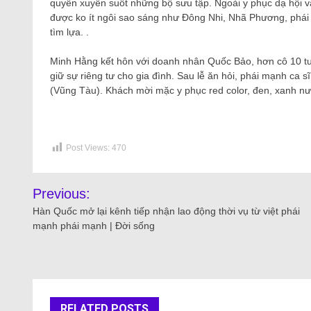
quyền xuyên suốt những bộ sưu tập. Ngoài y phục dạ hội v
được ko ít ngôi sao sáng như Đông Nhi, Nhã Phương, phái
tìm lựa. .
Minh Hằng kết hôn với doanh nhân Quốc Bảo, hơn cô 10 tuổi
giữ sự riêng tư cho gia đình. Sau lễ ăn hỏi, phái mạnh ca s
(Vũng Tàu). Khách mời mặc y phục red color, đen, xanh nướ
Post Views:
470
Previous:
Hàn Quốc mở lại kênh tiếp nhận lao động thời vụ từ việt phái
mạnh phái mạnh | Đời sống
RELATED POSTS