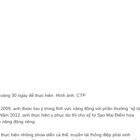
hoảng 30 ngày để thực hiện. Hình ảnh:
CTP
09, anh được lưu ý trong lĩnh vực năng động với phần thưởng “sỹ t
. Năm 2012, anh thực hiện y phục dự thi cho sỹ tử Sao Mai Điểm hứa
 năng động riêng.
hực hiện những show diễn cá thể, truyền tải thông điệp phái xinh