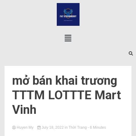
mở bán khai trương
TTTM LOTTTE Mart
Vinh
Huyen My
July 18, 2022
in
Thời Trang
- 6 Minutes