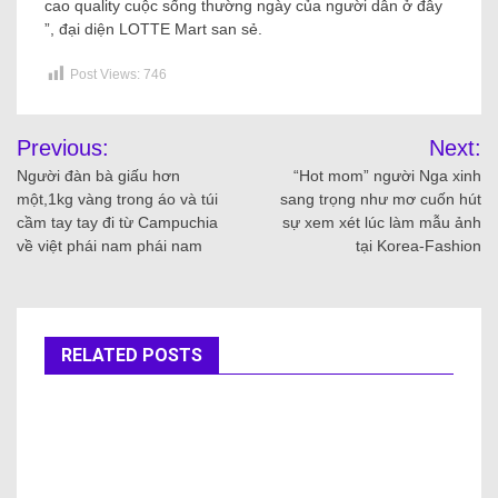
cao quality cuộc sống thường ngày của người dân ở đây
”, đại diện LOTTE Mart san sẻ.
Post Views:
746
Previous:
Next:
Người đàn bà giấu hơn
“Hot mom” người Nga xinh
một,1kg vàng trong áo và túi
sang trọng như mơ cuốn hút
cầm tay tay đi từ Campuchia
sự xem xét lúc làm mẫu ảnh
về việt phái nam phái nam
tại Korea-Fashion
RELATED POSTS