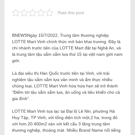
Rate this post
BNEWS
Ngày 15/7/2022, Trung tâm thương nghiệp
LOTTE Mart Vinh chính thức mở bán khai trương. Đây là
chi nhánh trước tiên của LOTTE Mart đặt tại Nghệ An, và
là trung tâm tậu sắm sắm lựa thứ 15 tại việt nam giới nam
giới.
Là đại siêu thị Hàn Quốc trước tiên tại Vinh, với trải
nghiệm tậu sắm sắm lựa văn minh và ẩm thực nhiều
chủng loại, LOTTE Mart Vinh hứa hứa hẹn sẽ trở thành
“Điểm tới tậu sắm sắm lựa, ăn uống và tiêu khiển cho cả
gia đình”. .
LOTTE Mart Vinh tọa lạc tại Đại lộ Lê Nin, phường Hà
Huy Tập, TP Vinh, với tổng diện tích một,2 ha, trong đó
với hơn 20.400m2 sàn với kết cấu 3 tầng trung tâm
thương nghiệp, thoáng mát. Nhiều Brand Name nổi tiếng