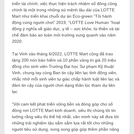
triển tài chính, việc thực hiện trách nhiệm số đông cũng
chính là một trong những sứ mệnh lâu dài của LOTTE
Mart như triển khai chuỗi dự án Eco-green “Tôi hành
động cùng người chơi” 2019, “LOTTE Love Human “hoạt
động ý nghĩa về giáo dục, y tế – sức khỏe, từ thiện và tái
chế đảm bảo an toàn môi trường xung quanh vào năm
2020.
Tại Vinh vào tháng 6/2022, LOTTE Mart cũng đã trao
tặng 200 nón bảo hiểm và 10 phần vàng trị giá 20 triệu
đồng cho sinh viên Trường Đại học Sư phạm Kỹ thuật
Vinh, chung tay cùng Ban tin cậy liên lạc tỉnh động viên,
nhắc nhở mỗi sinh viên tự giác chấp hành luật liên lạc và
đảm tin cậy của người chơi dạng thân lúc tham dự liên
lạc.
“Với cam kết phát triển vững bền và đóng góp cho số
đông nơi LOTTE Mart kinh doanh, siêu thị chúng tôi tin
tưởng rằng siêu thị thế hệ nhất, văn minh này sẽ đưa tới
những trải nghiệm tậu sắm sắm lựa rất tốt cho những
người tiêu sử dụng, song song góp góp thêm phần nâng