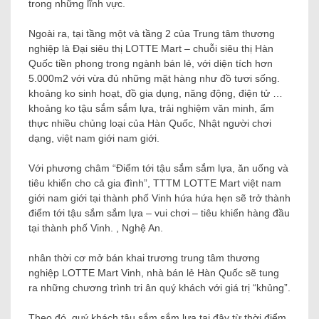
trong những lĩnh vực.
Ngoài ra, tại tầng một và tầng 2 của Trung tâm thương
nghiệp là Đại siêu thị LOTTE Mart – chuỗi siêu thị Hàn
Quốc tiền phong trong ngành bán lẻ, với diện tích hơn
5.000m2 với vừa đủ những mặt hàng như đồ tươi sống.
khoảng ko sinh hoạt, đồ gia dụng, năng động, điện tử …
khoảng ko tậu sắm sắm lựa, trải nghiệm văn minh, ẩm
thực nhiều chủng loại của Hàn Quốc, Nhật người chơi
dạng, việt nam giới nam giới.
Với phương châm “Điểm tới tậu sắm sắm lựa, ăn uống và
tiêu khiển cho cả gia đình”, TTTM LOTTE Mart việt nam
giới nam giới tại thành phố Vinh hứa hứa hẹn sẽ trở thành
điểm tới tậu sắm sắm lựa – vui chơi – tiêu khiển hàng đầu
tại thành phố Vinh. , Nghệ An.
nhân thời cơ mở bán khai trương trung tâm thương
nghiệp LOTTE Mart Vinh, nhà bán lẻ Hàn Quốc sẽ tung
ra những chương trình tri ân quý khách với giá trị “khủng”.
Theo đó, quý khách tậu sắm sắm lựa tại đây từ thời điểm