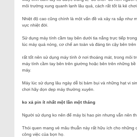
môi trường xung quanh lạnh lâu quá, cách rất tốt là kẻ chơ
Nhiệt độ cao cũng chính là một vấn đề và xảy ra sắp như 
vực nhiệt đới.
Sử dụng máy tính cầm tay bên dưới tia nắng trực tiếp trong
lúc máy quá nóng, cơ chế an toàn và đáng tin cậy bên trên 
rất tốt nên sử dụng máy tính ở nơi thoáng mát, trong môi 
máy tính cầm tay bên trên giường hoặc bên trên những bề mặ
máy.
Máy lúc sử dụng lâu ngày dễ bị bám bụi và những hạt vi s
chơi hãy dọn dẹp máy thường xuyên.
ko xả pin ít nhất một lần một tháng
Người sử dụng ko nên để máy bị hao pin nhưng vẫn nên thực
Thói quen mang vẻ mâu thuẫn này rất hữu ích cho những ch
công việc của bọn họ.