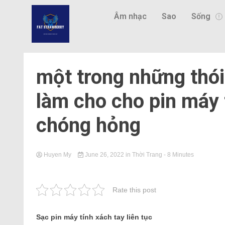
Âm nhạc
Sao
Sống
một trong những thó
làm cho cho pin máy 
chóng hỏng
Huyen My
June 26, 2022
in
Thời Trang
- 8 Minutes
Rate this post
Sạc pin máy tính xách tay liên tục