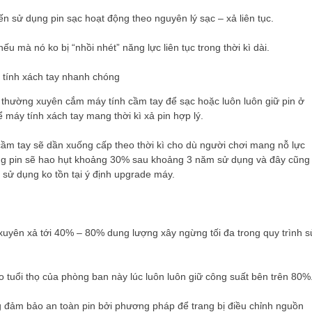
iến sử dụng pin sạc hoạt động theo nguyên lý sạc – xả liên tục.
ếu mà nó ko bị “nhồi nhét” năng lực liên tục trong thời kì dài.
 thường xuyên cắm máy tính cầm tay để sạc hoặc luôn luôn giữ pin ở
 máy tính xách tay mang thời kì xả pin hợp lý.
cầm tay sẽ dần xuống cấp theo thời kì cho dù người chơi mang nỗ lực
ng pin sẽ hao hụt khoảng 30% sau khoảng 3 năm sử dụng và đây cũng
i sử dụng ko tồn tại ý định upgrade máy.
xuyên xả tới 40% – 80% dung lượng xây ngừng tối đa trong quy trình s
 tuổi thọ của phòng ban này lúc luôn luôn giữ công suất bên trên 80%
ng đảm bảo an toàn pin bởi phương pháp để trang bị điều chỉnh nguồn