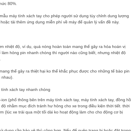
 mức 80%.
mẫu máy tính xách tay cho phép người sử dụng tùy chỉnh dung lượng
y hoặc tải thêm ứng dụng miễn phí về máy để quản lý vấn đề này.
ơn nhiệt độ, ví dụ, quá nóng hoàn toàn mang thể gây ra hỏa hoán vị
 làm hỏng pin nhanh chóng thì người nào cũng biết, nhưng nhiệt độ
.
 mang thể gây ra thiệt hại ko thể khắc phục được cho những tế bào pin
i nhau).
-ion (phổ thông bên trên máy tính xách tay, máy tính xách tay, đồng hồ
độ nhằm mục đích tránh hư hỏng cho xe trong điều kiện thời tiết. thời
m (lúc xe trải qua một tối dài ko hoạt động làm cho cho động cơ bị
sử dụng cần bảo vệ thủ công hơn. Nếu để quên trang bị hoặc đặt trong