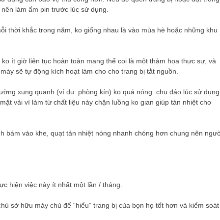
i nên làm ấm pin trước lúc sử dụng.
mỗi thời khắc trong năm, ko giống nhau là vào mùa hè hoặc những khu
 ko ít giờ liên tục hoàn toàn mang thể coi là một thảm họa thực sự, và
máy sẽ tự động kích hoạt làm cho cho trang bị tắt nguồn.
trường xung quanh (ví dụ: phòng kín) ko quá nóng. chu đáo lúc sử dụng
t vải vì làm từ chất liệu này chặn luồng ko gian giúp tản nhiệt cho
inh bám vào khe, quạt tản nhiệt nóng nhanh chóng hơn chung nên ngườ
 hiện việc này ít nhất một lần / tháng.
ủ sở hữu máy chủ để “hiểu” trang bị của bọn họ tốt hơn và kiểm soát