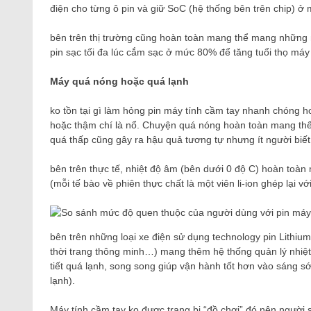
điện cho từng ô pin và giữ SoC (hệ thống bên trên chip) ở
bên trên thị trường cũng hoàn toàn mang thể mang những 
pin sạc tối đa lúc cắm sạc ở mức 80% để tăng tuổi thọ má
Máy quá nóng hoặc quá lạnh
ko tồn tại gì làm hỏng pin máy tính cầm tay nhanh chóng h
hoặc thậm chí là nổ. Chuyện quá nóng hoàn toàn mang thể
quá thấp cũng gây ra hậu quả tương tự nhưng ít người biết
bên trên thực tế, nhiệt độ âm (bên dưới 0 độ C) hoàn toàn
(mỗi tế bào về phiên thực chất là một viên li-ion ghép lại vớ
bên trên những loại xe điện sử dụng technology pin Lithium
thời trang thông minh…) mang thêm hệ thống quản lý nhiệt 
tiết quá lạnh, song song giúp vận hành tốt hơn vào sáng sớ
lạnh).
Máy tính cầm tay ko được trang bị “đồ chơi” đó nên người 