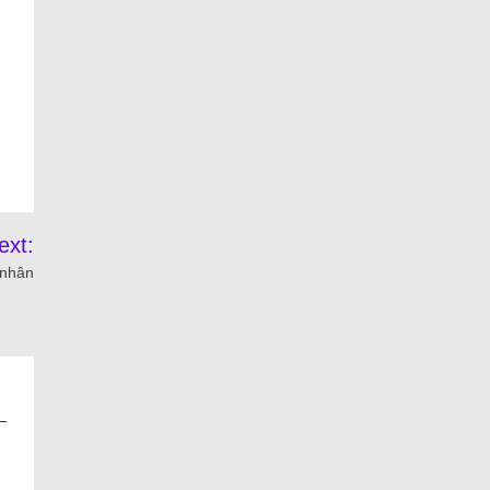
ext:
 nhân