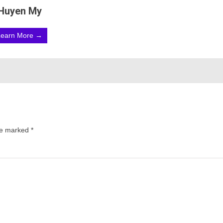
Huyen My
Learn More →
are marked
*