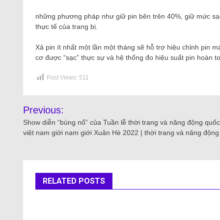
những phương pháp như giữ pin bên trên 40%, giữ mức sạ
thực tế của trang bị.
Xả pin ít nhất một lần một tháng sẽ hỗ trợ hiệu chỉnh pin má
cơ được “sạc” thực sự và hệ thống đo hiệu suất pin hoàn 
Post Views:
511
Previous:
Show diễn “bùng nổ” của Tuần lễ thời trang và năng động quốc
việt nam giới nam giới Xuân Hè 2022 | thời trang và năng động
RELATED POSTS