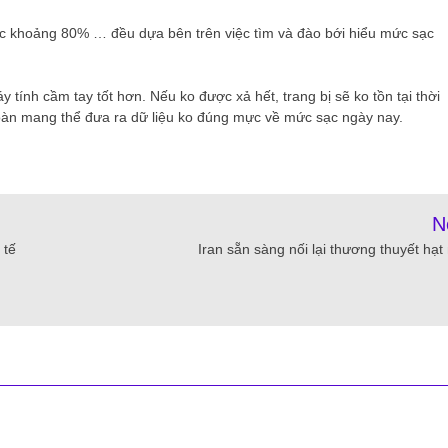
c khoảng 80% … đều dựa bên trên việc tìm và đào bới hiểu mức sạc
y tính cầm tay tốt hơn. Nếu ko được xả hết, trang bị sẽ ko tồn tại thời
toàn mang thể đưa ra dữ liệu ko đúng mực về mức sạc ngày nay.
N
 tế
Iran sẵn sàng nối lại thương thuyết hạt