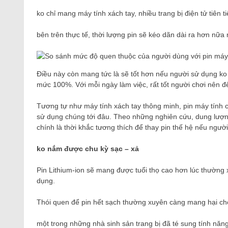
ko chỉ mang máy tính xách tay, nhiều trang bị điện tử tiên t
bên trên thực tế, thời lượng pin sẽ kéo dãn dài ra hơn nữa n
Điều này còn mang tức là sẽ tốt hơn nếu người sử dụng ko
mức 100%. Với mỗi ngày làm việc, rất tốt người chơi nên để
Tương tự như máy tính xách tay thông minh, pin máy tính 
sử dụng chúng tới đâu. Theo những nghiên cứu, dung lượ
chính là thời khắc tương thích để thay pin thế hệ nếu ngườ
ko nắm được chu kỳ sạc – xả
Pin Lithium-ion sẽ mang được tuổi thọ cao hơn lúc thường 
dụng.
Thói quen để pin hết sạch thường xuyên càng mang hại cho
một trong những nhà sinh sản trang bị đã té sung tính nă