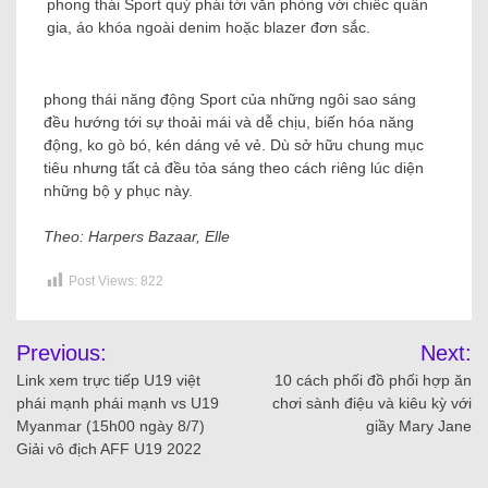
phong thái Sport quý phái tới văn phòng với chiếc quần
gia, áo khóa ngoài denim hoặc blazer đơn sắc.
phong thái năng động Sport của những ngôi sao sáng
đều hướng tới sự thoải mái và dễ chịu, biến hóa năng
động, ko gò bó, kén dáng vẻ vẻ. Dù sở hữu chung mục
tiêu nhưng tất cả đều tỏa sáng theo cách riêng lúc diện
những bộ y phục này.
Theo: Harpers Bazaar, Elle
Post Views:
822
Previous:
Next:
Link xem trực tiếp U19 việt
10 cách phối đồ phối hợp ăn
phái mạnh phái mạnh vs U19
chơi sành điệu và kiêu kỳ với
Myanmar (15h00 ngày 8/7)
giầy Mary Jane
Giải vô địch AFF U19 2022