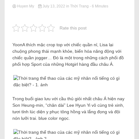
Huyen My
July 13, 2022
in
Thời Trang
- 6 Minutes
Rate this post
YoonA thích mặc crop top với chiếc quần nỉ, Lisa lại
chuộng phong thái mạnh khỏe, biến hóa năng động với
chiếc quần jogger… Đó là một trong những cách phối đồ
phối hợp Sport của những Hotgirl hàng đầu châu Á.
Trong buổi giao lưu với cầu thủ giỏi nhất châu Á hiện nay
Son Heung-min, “chân dài” Lee Hyun Yi vô cùng trẻ xinh,
tươi tỉnh lúc diện y phục tông hồng và lắng đọng và đội
nón lưỡi trai. blue color ngọc.