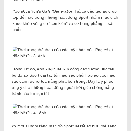
YoonA và Yuri’s
Girls ‘Generation
Tất cả đều tậu áo crop
top để mặc trong những hoạt động Sport nhằm mục đích
khoe khéo vòng eo “con kiến” và cơ bụng phẳng lì, săn
chắc.
Trong lúc đó, Ahn Yu-jin lại “kín cổng cao tường” lúc tậu
bộ đồ áo Sport dài tay tối màu sắc phối hợp áo cộc màu
sắc cam rực rỡ tỏa nắng phía bên trong. Đây là y phục
ưng ý cho những hoạt động ngoài trời giúp chống nắng,
tránh sâu bọ cực tốt.
ko một ai nghĩ rằng mặc đồ Sport lại rất sở hữu thể sang