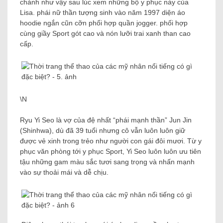
chảnh như vậy sau lúc xem những bộ y phục này của
Lisa. phái nữ thần tượng sinh vào năm 1997 diện áo
hoodie ngắn cũn cỡn phối hợp quần jogger. phối hợp
cùng giầy Sport gót cao và nón lưỡi trai xanh than cao
cấp.
\N
Ryu Yi Seo là vợ của đệ nhất “phái mạnh thần” Jun Jin
(Shinhwa), dù đã 39 tuổi nhưng cô vẫn luôn luôn giữ
được vẻ xinh trong trẻo như người con gái đôi mươi. Từ y
phục văn phòng tới y phục Sport, Yi Seo luôn luôn ưu tiên
tậu những gam màu sắc tươi sang trọng và nhấn mạnh
vào sự thoải mái và dễ chịu.