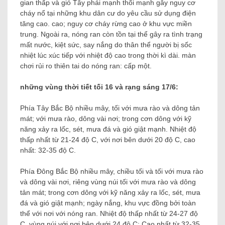
gian thấp và gió Tây phái mạnh thổi mạnh gây nguy cơ
cháy nổ tại những khu dân cư do yêu cầu sử dụng điện
tăng cao. cao; nguy cơ cháy rừng cao ở khu vực miền
trung. Ngoài ra, nóng ran còn tồn tại thể gây ra tình trạng
mất nước, kiệt sức, say nắng do thân thể người bị sốc
nhiệt lúc xúc tiếp với nhiệt độ cao trong thời kì dài. màn
chơi rủi ro thiên tai do nóng ran: cấp một.
những vùng thời tiết tối 16 và rạng sáng 17/6:
Phía Tây Bắc Bộ nhiều mây, tối với mưa rào và dông tản
mát; với mưa rào, dông vài nơi; trong cơn dông với kỹ
năng xảy ra lốc, sét, mưa đá và gió giật mạnh. Nhiệt độ
thấp nhất từ ​​21-24 độ C, với nơi bên dưới 20 độ C, cao
nhất: 32-35 độ C.
Phía Đông Bắc Bộ nhiều mây, chiều tối và tối với mưa rào
và dông vài nơi, riêng vùng núi tối với mưa rào và dông
tản mát; trong cơn dông với kỹ năng xảy ra lốc, sét, mưa
đá và gió giật mạnh; ngày nắng, khu vực đồng bởi toàn
thể với nơi với nóng ran. Nhiệt độ thấp nhất từ ​​24-27 độ
C, vùng núi với nơi bên dưới 24 độ C; Cao nhất từ ​​32-35