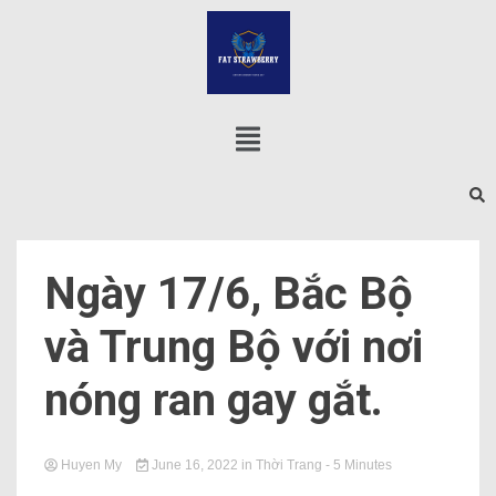
Ngày 17/6, Bắc Bộ
và Trung Bộ với nơi
nóng ran gay gắt.
Huyen My
June 16, 2022
in
Thời Trang
- 5 Minutes