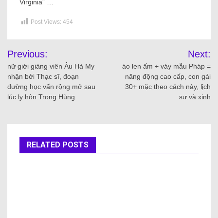
Virginia” …
Post Views:
454
Previous:
Next:
nữ giới giảng viên Âu Hà My
áo len ấm + váy mẫu Pháp =
nhận bởi Thạc sĩ, đoạn
năng động cao cấp, con gái
đường học vấn rộng mở sau
30+ mặc theo cách này, lịch
lúc ly hôn Trọng Hùng
sự và xinh
RELATED POSTS