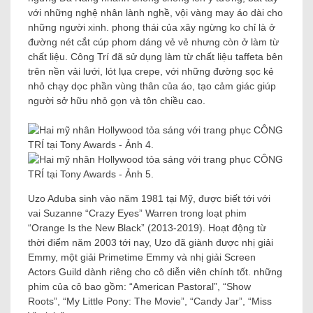
với những nghệ nhân lành nghề, vội vàng may áo dài cho
những người xinh. phong thái của xây ngừng ko chỉ là ở
đường nét cắt cúp phom dáng vẻ vẻ nhưng còn ở làm từ
chất liệu. Công Trí đã sử dụng làm từ chất liệu taffeta bên
trên nền vải lưới, lót lụa crepe, với những đường sọc kẻ
nhỏ chạy dọc phần vùng thân của áo, tạo cảm giác giúp
người sở hữu nhỏ gọn và tôn chiều cao.
Uzo Aduba sinh vào năm 1981 tại Mỹ, được biết tới với
vai Suzanne “Crazy Eyes” Warren trong loạt phim
“Orange Is the New Black” (2013-2019). Hoạt động từ
thời điểm năm 2003 tới nay, Uzo đã giành được nhị giải
Emmy, một giải Primetime Emmy và nhị giải Screen
Actors Guild dành riêng cho cô diễn viên chính tốt. những
phim của cô bao gồm: “American Pastoral”, “Show
Roots”, “My Little Pony: The Movie”, “Candy Jar”, “Miss