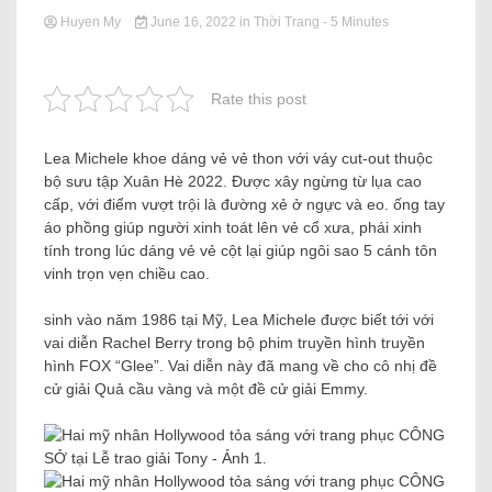
Huyen My
June 16, 2022
in
Thời Trang
- 5 Minutes
Rate this post
Lea Michele khoe dáng vẻ vẻ thon với váy cut-out thuộc
bộ sưu tập Xuân Hè 2022. Được xây ngừng từ lụa cao
cấp, với điểm vượt trội là đường xẻ ở ngực và eo. ống tay
áo phồng giúp người xinh toát lên vẻ cổ xưa, phái xinh
tính trong lúc dáng vẻ vẻ cột lại giúp ngôi sao 5 cánh tôn
vinh trọn vẹn chiều cao.
sinh vào năm 1986 tại Mỹ, Lea Michele được biết tới với
vai diễn Rachel Berry trong bộ phim truyền hình truyền
hình FOX “Glee”. Vai diễn này đã mang về cho cô nhị đề
cử giải Quả cầu vàng và một đề cử giải Emmy.