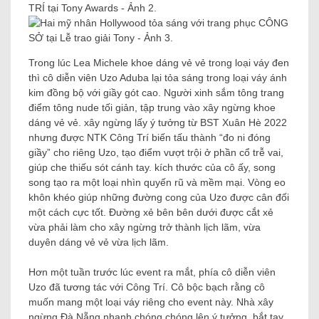
Trong lúc Lea Michele khoe dáng vẻ vẻ trong loại váy đen
thì cô diễn viên Uzo Aduba lại tỏa sáng trong loại váy ánh
kim đồng bộ với giầy gót cao. Người xinh sắm tông trang
điểm tông nude tối giản, tập trung vào xây ngừng khoe
dáng vẻ vẻ. xây ngừng lấy ý tưởng từ BST Xuân Hè 2022
nhưng được NTK Công Trí biến tấu thành “đo ni đóng
giầy” cho riêng Uzo, tạo điểm vượt trội ở phần cổ trễ vai,
giúp che thiếu sót cánh tay. kích thước của cô ấy, song
song tạo ra một loại nhìn quyến rũ và mềm mại. Vòng eo
khôn khéo giúp những đường cong của Uzo được cân đối
một cách cực tốt. Đường xẻ bên bên dưới được cắt xẻ
vừa phải làm cho xây ngừng trở thành lịch lãm, vừa
duyên dáng vẻ vẻ vừa lịch lãm.
Hơn một tuần trước lúc event ra mắt, phía cô diễn viên
Uzo đã tương tác với Công Trí. Cô bộc bạch rằng cô
muốn mang một loại váy riêng cho event này. Nhà xây
ngừng Đà Nẵng nhanh chóng chóng lên ý tưởng, bắt tay