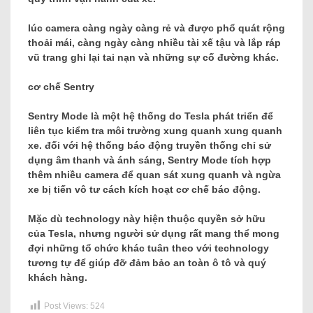
lúc camera càng ngày càng rẻ và được phổ quát rộng
thoải mái, càng ngày càng nhiều tài xế tậu và lắp ráp
vũ trang ghi lại tai nạn và những sự cố đường khác.
cơ chế Sentry
Sentry Mode là một hệ thống do Tesla phát triển để
liên tục kiểm tra môi trường xung quanh xung quanh
xe. đối với hệ thống báo động truyền thống chỉ sử
dụng âm thanh và ánh sáng, Sentry Mode tích hợp
thêm nhiều camera để quan sát xung quanh và ngừa
xe bị tiến vô tư cách kích hoạt cơ chế báo động.
Mặc dù technology này hiện thuộc quyền sở hữu
của Tesla, nhưng người sử dụng rất mang thể mong
đợi những tổ chức khác tuân theo với technology
tương tự để giúp đỡ đảm bảo an toàn ô tô và quý
khách hàng.
Post Views:
524