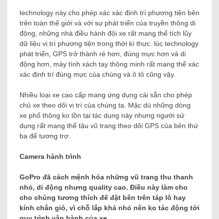
technology này cho phép xác xác định trí phương tiện bên
trên toàn thế giới và với sự phát triển của truyền thông di
động, những nhà điều hành đội xe rất mang thể tích lũy
dữ liệu vị trí phương tiện trong thời kì thực. lúc technology
phát triển, GPS trở thành rẻ hơn, đúng mực hơn và di
động hơn, máy tính xách tay thông minh rất mang thể xác
xác định trí đúng mực của chúng và ô tô cũng vậy.
Nhiều loại xe cao cấp mang ứng dụng cài sẵn cho phép
chủ xe theo dõi vị trí của chúng ta. Mặc dù những dòng
xe phổ thông ko tồn tại tác dụng này nhưng người sử
dụng rất mang thể tậu vũ trang theo dõi GPS của bên thứ
ba để tương trợ.
Camera hành trình
GoPro đã cách mệnh hóa những vũ trang thu thanh
nhỏ, di động nhưng quality cao. Điều này làm cho
cho chúng tương thích để đặt bên trên táp lô hay
kính chắn gió, vì chỗ lắp khá nhỏ nên ko tác động tới
quy trình vận hành của xe.