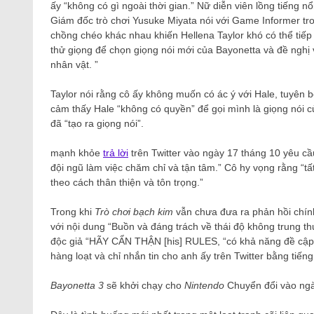
ấy “không có gì ngoài thời gian.” Nữ diễn viên lồng tiếng nổ
Giám đốc trò chơi Yusuke Miyata nói với Game Informer tron
chồng chéo khác nhau khiến Hellena Taylor khó có thể tiếp 
thử giọng để chọn giọng nói mới của Bayonetta và đề nghị 
nhân vật. ”
Taylor nói rằng cô ấy không muốn có ác ý với Hale, tuyên 
cảm thấy Hale “không có quyền” để gọi mình là giọng nói c
đã “tạo ra giọng nói”.
mạnh khỏe
trả lời
trên Twitter vào ngày 17 tháng 10 yêu cầ
đội ngũ làm việc chăm chỉ và tận tâm.” Cô hy vọng rằng “tấ
theo cách thân thiện và tôn trọng.”
Trong khi
Trò chơi bạch kim
vẫn chưa đưa ra phản hồi chín
với nội dung “Buồn và đáng trách về thái độ không trung th
độc giả “HÃY CẨN THẬN [his] RULES, “có khả năng đề cập
hàng loạt và chỉ nhắn tin cho anh ấy trên Twitter bằng tiếng
Bayonetta 3
sẽ khởi chạy cho
Nintendo
Chuyển đổi vào ngà