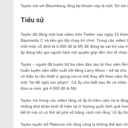
Taylor nói với Bloomberg rằng tài khoản này là một “lời nói 
Tiểu sử
Taylor đã đăng một loạt video trên Twitter vào ngày 15 tháng
Bayonetta 3
, và kêu gọi tẩy chay trò chơi. Trong các video 
một mức cố định là 4.000 đô la Mỹ để đóng lại vai trò của
ấy đang kêu gọi người hâm mộ quyên góp tiền cho tổ chức 
Taylor – người đã tuyên bố ba năm đào tạo từ Học viện 
huấn luyện viên diễn xuất nổi tiếng
Larry Moss
– kể lại cho
cô hiểu là cần thiết vì giọng nói có thể thay đổi theo năm 
một “lời đề nghị xúc phạm”. Cô ấy cho biết sau đó cá nhân
đưa ra mức giá 4.000 đô la Mỹ.
Taylor nói trong các video rằng cô ấy bị trầm cảm và lo lắng
những khó khăn kinh tế hiện tại ở Vương quốc Anh quê hư
tiết lộ mà cô có thể sẽ phá vỡ bằng cách nói rằng “cô ấy t
Taylor tuyên bố Platinum nói rằng công ty không thể làm cho