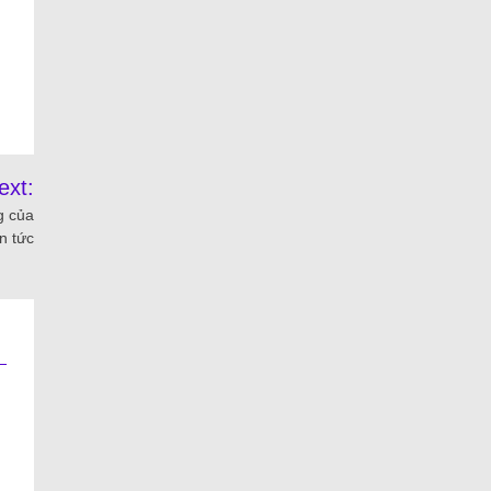
ext:
g của
n tức