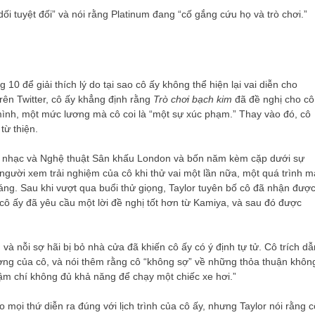
dối tuyệt đối” và nói rằng Platinum đang “cố gắng cứu họ và trò chơi.”
 10 để giải thích lý do tại sao cô ấy không thể hiện lại vai diễn cho
trên Twitter, cô ấy khẳng định rằng
Trò chơi bạch kim
đã đề nghị cho cô
 mình, một mức lương mà cô coi là “một sự xúc phạm.” Thay vào đó, cô
từ thiện.
Âm nhạc và Nghệ thuật Sân khấu London và bốn năm kèm cặp dưới sự
 người xem trải nghiệm của cô khi thử vai một lần nữa, một quá trình m
tháng. Sau khi vượt qua buổi thử giọng, Taylor tuyên bố cô đã nhận đượ
 cô ấy đã yêu cầu một lời đề nghị tốt hơn từ Kamiya, và sau đó được
 và nỗi sợ hãi bị bỏ nhà cửa đã khiến cô ấy có ý định tự tử. Cô trích dẫ
ơng của cô, và nói thêm rằng cô “không sợ” về những thỏa thuận khôn
hậm chí không đủ khả năng để chạy một chiếc xe hơi.”
 mọi thứ diễn ra đúng với lịch trình của cô ấy, nhưng Taylor nói rằng c