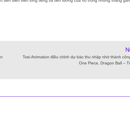
uan đến diễn viên lồng tiếng và tiền lương của họ trong những tháng gần
N
àn
Toei Animation điều chỉnh dự báo thu nhập nhờ thành côn
One Piece, Dragon Ball – Ti