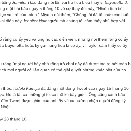
i tiếng
Jennifer Hale
đang nói lên vai trò tiêu biểu thay vì
Bayonetta 3
.
g một bài báo ngày 5 tháng 10 về sự thay đổi này, “Nhiều tình tiết
tục vai trò của mình.” Miyata nói thêm, “Chúng tôi đã tổ chức các buổi
vai diễn này
Jennifer Hale
người mà chúng tôi cảm thấy phù hợp với
bố rằng cô ấy yêu và ủng hộ các diễn viên, nhưng nói thêm rằng cô ấy
ủa Bayonetta hoặc ký gửi hàng hóa là cô ấy, vì Taylor cảm thấy cô ấy
u rằng “mọi người hãy nhớ rằng trò chơi này đã được tạo ra bởi toàn b
t cả mọi người có liên quan có thể giải quyết những khác biệt của họ
h thức,
Hideki Kamiya
đã đăng một dòng Tweet vào ngày 15 tháng 10
ực. Đó là tất cả những gì tôi có thể kể bây giờ ”. Ông cũng cảnh báo
 đến Tweet được ghim của anh ấy về xu hướng chặn người đăng ký
 Nhật.
y 28 tháng 10.