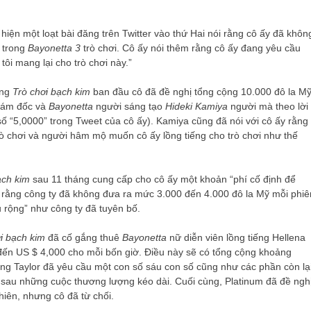
 hiện một loạt bài đăng trên Twitter vào thứ Hai nói rằng cô ấy đã khôn
h trong
Bayonetta 3
trò chơi. Cô ấy nói thêm rằng cô ấy đang yêu cầu
ôi mang lại cho trò chơi này.”
ằng
Trò chơi bạch kim
ban đầu cô đã đề nghị tổng cộng 10.000 đô la M
iám đốc và
Bayonetta
người sáng tạo
Hideki Kamiya
người mà theo lời
số “5,0000” trong Tweet của cô ấy). Kamiya cũng đã nói với cô ấy rằng
rò chơi và người hâm mộ muốn cô ấy lồng tiếng cho trò chơi như thế
ạch kim
sau 11 tháng cung cấp cho cô ấy một khoản “phí cố định để
bố rằng công ty đã không đưa ra mức 3.000 đến 4.000 đô la Mỹ mỗi phiê
 rộng” như công ty đã tuyên bố.
i bạch kim
đã cố gắng thuê
Bayonetta
nữ diễn viên lồng tiếng Hellena
0 đến US $ 4,000 cho mỗi bốn giờ. Điều này sẽ có tổng cộng khoảng
ng Taylor đã yêu cầu một con số sáu con số cũng như các phần còn lạ
ới sau những cuộc thương lượng kéo dài. Cuối cùng, Platinum đã đề ngh
hiên, nhưng cô đã từ chối.