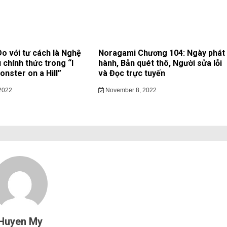
 với tư cách là Nghệ
Noragami Chương 104: Ngày phát
 chính thức trong “I
hành, Bản quét thô, Người sửa lỗi
nster on a Hill”
và Đọc trực tuyến
2022
November 8, 2022
Huyen My