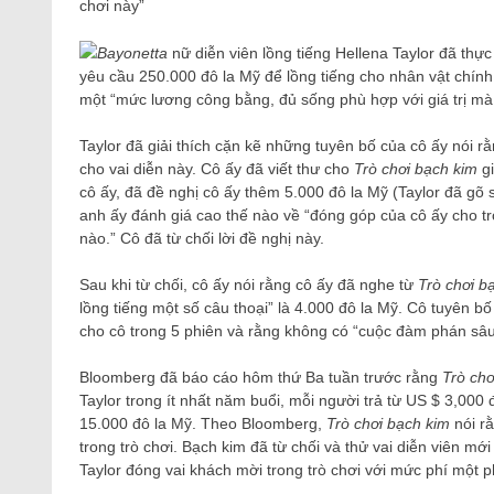
chơi này”
Bayonetta
nữ diễn viên lồng tiếng Hellena Taylor đã thực
yêu cầu 250.000 đô la Mỹ để lồng tiếng cho nhân vật chín
một “mức lương công bằng, đủ sống phù hợp với giá trị mà t
Taylor đã giải thích cặn kẽ những tuyên bố của cô ấy nói r
cho vai diễn này. Cô ấy đã viết thư cho
Trò chơi bạch kim
g
cô ấy, đã đề nghị cô ấy thêm 5.000 đô la Mỹ (Taylor đã gõ 
anh ấy đánh giá cao thế nào về “đóng góp của cô ấy cho t
nào.” Cô đã từ chối lời đề nghị này.
Sau khi từ chối, cô ấy nói rằng cô ấy đã nghe từ
Trò chơi b
lồng tiếng một số câu thoại” là 4.000 đô la Mỹ. Cô tuyên 
cho cô trong 5 phiên và rằng không có “cuộc đàm phán sâu
Bloomberg đã báo cáo hôm thứ Ba tuần trước rằng
Trò chơ
Taylor trong ít nhất năm buổi, mỗi người trả từ US $ 3,00
15.000 đô la Mỹ. Theo Bloomberg,
Trò chơi bạch kim
nói rằ
trong trò chơi. Bạch kim đã từ chối và thử vai diễn viên m
Taylor đóng vai khách mời trong trò chơi với mức phí một p