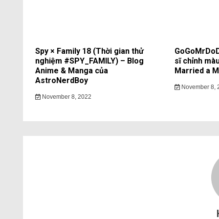
Spy × Family 18 (Thời gian thử
GoGoMrDoDo
nghiệm #SPY_FAMILY) – Blog
sĩ chỉnh màu
Anime & Manga của
Married a Mo
AstroNerdBoy
November 8, 
November 8, 2022