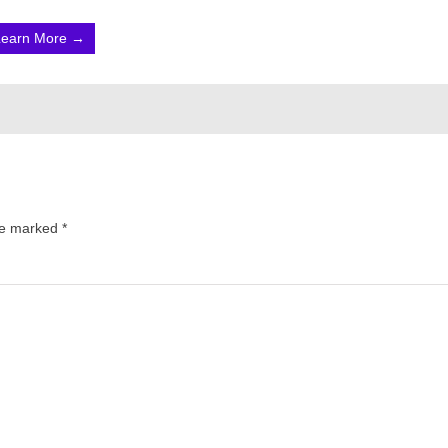
Learn More →
are marked
*