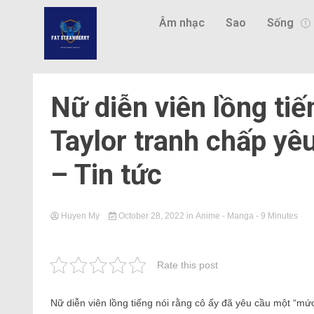
Âm nhạc
Sao
Sống
Nữ diễn viên lồng ti
Taylor tranh chấp yê
– Tin tức
Huyen My
October 28, 2022
in
Anime - Manga
- 9 Minutes
Rate this post
Nữ diễn viên lồng tiếng nói rằng cô ấy đã yêu cầu một “mức