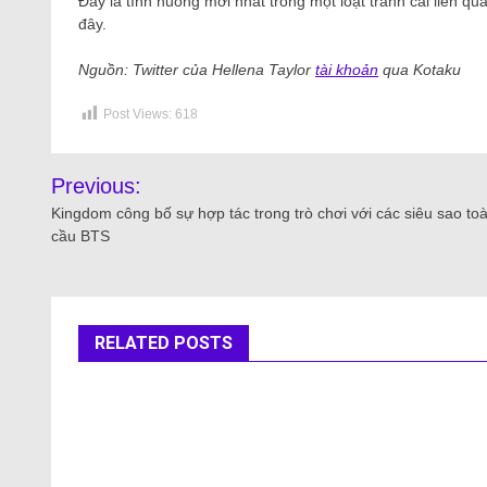
Đây là tình huống mới nhất trong một loạt tranh cãi liên q
đây.
Nguồn: Twitter của Hellena Taylor
tài khoản
qua Kotaku
Post Views:
618
Previous:
Kingdom công bố sự hợp tác trong trò chơi với các siêu sao to
cầu BTS
RELATED POSTS