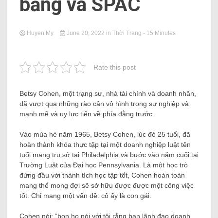
băng và SPAC
Huyen My
June 20, 2022
in
Thời Trang
- 15 Minutes
Rate this post
Betsy Cohen, một trạng sư, nhà tài chính và doanh nhân,
đã vượt qua những rào cản vô hình trong sự nghiệp và
mạnh mẽ và uy lực tiến về phía đằng trước.
Vào mùa hè năm 1965, Betsy Cohen, lúc đó 25 tuổi, đã
hoàn thành khóa thực tập tại một doanh nghiệp luật tên
tuổi mang trụ sở tại Philadelphia và bước vào năm cuối tại
Trường Luật của Đại học Pennsylvania. Là một học trò
đứng đầu với thành tích học tập tốt, Cohen hoàn toàn
mang thể mong đợi sẽ sở hữu được được một công việc
tốt. Chỉ mang một vấn đề: cô ấy là con gái.
Cohen nói: “bọn họ nói với tôi rằng ban lãnh đạo doanh