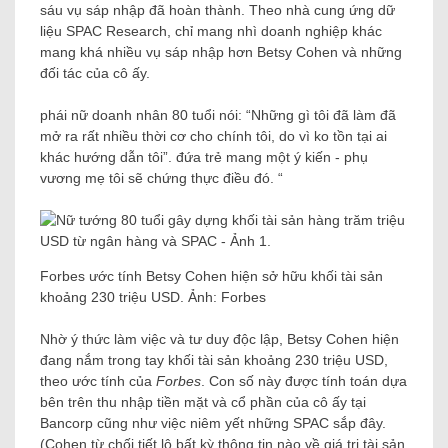
sáu vụ sáp nhập đã hoàn thành. Theo nhà cung ứng dữ
liệu SPAC Research, chỉ mang nhì doanh nghiệp khác
mang khá nhiều vụ sáp nhập hơn Betsy Cohen và những
đối tác của cô ấy.
phái nữ doanh nhân 80 tuổi nói: “Những gì tôi đã làm đã
mở ra rất nhiều thời cơ cho chính tôi, do vì ko tồn tại ai
khác hướng dẫn tôi”. đứa trẻ mang một ý kiến ​​- phụ
vương mẹ tôi sẽ chứng thực điều đó. “
Forbes ước tính Betsy Cohen hiện sở hữu khối tài sản
khoảng 230 triệu USD. Ảnh: Forbes
Nhờ ý thức làm việc và tư duy độc lập, Betsy Cohen hiện
đang nắm trong tay khối tài sản khoảng 230 triệu USD,
theo ước tính của
Forbes
. Con số này được tính toán dựa
bên trên thu nhập tiền mặt và cổ phần của cô ấy tại
Bancorp cũng như việc niêm yết những SPAC sắp đây.
(Cohen từ chối tiết lộ bất kỳ thông tin nào về giá trị tài sản