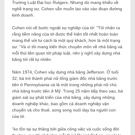
Trường Luật Đại học Rutgers. Nhưng dù mang khiếu về
nghề trạng sư, Cohen vẫn muốn lao vào vào đoạn đường
kinh doanh.
Cohen nói về bước ngoặt sự nghiệp của tớ: “Tôi nhận ra
rằng tiềm năng của tớ được thể hiện tốt nhất hoàn toàn
mang thể với tư cách là một quý khách, hơn là một trạng
sư. “Và vì tôi mang kiến ​​thức chuyên môn về nhà băng và
mỗi thứ liên quan tới pháp luật, nên ý nghĩ xây dựng nhà
băng tới rất tự nhiên.
Năm 1974, Cohen xây dựng nhà băng Jefferson. Ở tuổi
32, bà trở thành phái nữ tổng giám đốc nhà băng trước
tiên ở Pennsylvania và là một trong những phái nữ chủ
nhà băng trước tiên ở Mỹ. Trong 25 năm tiếp theo sau, bà
giám sát sự phát triển của nhà băng, xây dựng những
doanh nghiệp khác, bao gồm cả doanh nghiệp vận
chuyển và cho thuê, song song nuôi dạy ba người con
của tớ.
“ko tồn tại sự thăng bởi giữa công việc và cuộc sống đời