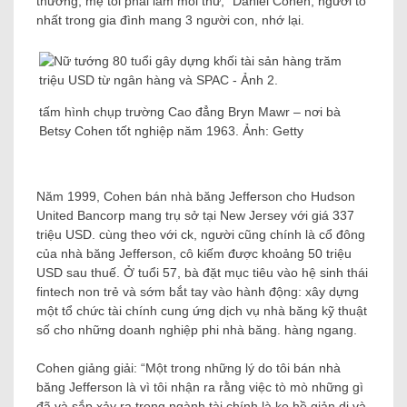
thường, mẹ tôi phải làm mỗi thứ,” Daniel Cohen, người to
nhất trong gia đình mang 3 người con, nhớ lại.
tấm hình chụp trường Cao đẳng Bryn Mawr – nơi bà
Betsy Cohen tốt nghiệp năm 1963. Ảnh: Getty
Năm 1999, Cohen bán nhà băng Jefferson cho Hudson
United Bancorp mang trụ sở tại New Jersey với giá 337
triệu USD. cùng theo với ck, người cũng chính là cổ đông
của nhà băng Jefferson, cô kiếm được khoảng 50 triệu
USD sau thuế. Ở tuổi 57, bà đặt mục tiêu vào hệ sinh thái
fintech non trẻ và sớm bắt tay vào hành động: xây dựng
một tổ chức tài chính cung ứng dịch vụ nhà băng kỹ thuật
số cho những doanh nghiệp phi nhà băng. hàng ngang.
Cohen giảng giải: “Một trong những lý do tôi bán nhà
băng Jefferson là vì tôi nhận ra rằng việc tò mò những gì
đã và sắp xảy ra trong ngành tài chính là ko hề giản dị và