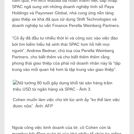
năm qua, FinTech Masala đã hoàn thành việc sáp nhập
SPAC ngã sung với những doanh nghiệp tính sổ Paya
Holdings và Payoneer Global, nhà cung ứng nền tảng
giao thiệp xe khá đã qua sử dụng Shift Technologies và
doanh nghiệp tư vấn Finance Perella Weinberg Partners.
“Cô ấy đã đầu tư nhiều thời kì và công sức vào việc đào
bới tìm kiếm hiểu hệ sinh thái SPAC hơn hồ hết mọi
người”, Andrew Bednar, chủ toạ của Perella Weinberg
Partners, cho biết thêm và cho biết thêm thêm rằng
phong thái giao thiệp của phái nữ doanh nhân này là “tập
trung vào mối quan hệ hơn là tập trung vào giao thiệp”.
Cohen muốn làm việc cho tới lúc anh ấy “ko thể làm việc
được nữa”. Ảnh: AFP
Ngoài công việc kinh doanh của tớ, cô Cohen còn là
member hội đồng quản trị của khá nhiều tổ chức ko giống