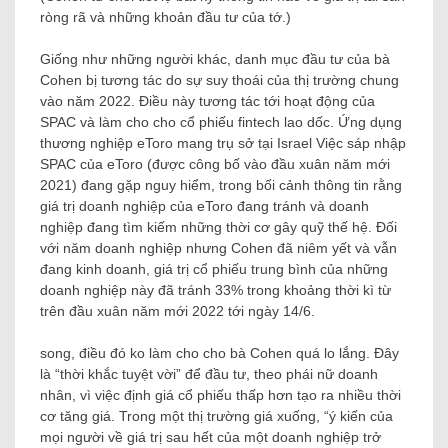
ròng rã và những khoản đầu tư của tớ.)
Giống như những người khác, danh mục đầu tư của bà
Cohen bị tương tác do sự suy thoái của thị trường chung
vào năm 2022. Điều này tương tác tới hoạt động của
SPAC và làm cho cho cổ phiếu fintech lao dốc. Ứng dụng
thương nghiệp eToro mang trụ sở tại Israel Việc sáp nhập
SPAC của eToro (được công bố vào đầu xuân năm mới
2021) đang gặp nguy hiểm, trong bối cảnh thông tin rằng
giá trị doanh nghiệp của eToro đang tránh và doanh
nghiệp đang tìm kiếm những thời cơ gây quỹ thế hệ. Đối
với năm doanh nghiệp nhưng Cohen đã niêm yết và vẫn
đang kinh doanh, giá trị cổ phiếu trung bình của những
doanh nghiệp này đã tránh 33% trong khoảng thời kì từ
trên đầu xuân năm mới 2022 tới ngày 14/6.
song, điều đó ko làm cho cho bà Cohen quá lo lắng. Đây
là “thời khắc tuyệt vời” để đầu tư, theo phái nữ doanh
nhân, vì việc định giá cổ phiếu thấp hơn tạo ra nhiều thời
cơ tăng giá. Trong một thị trường giá xuống, “ý kiến của
mọi người về giá trị sau hết của một doanh nghiệp trở