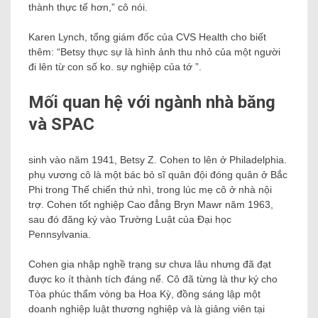
thành thực tế hơn,” cô nói.
Karen Lynch, tổng giám đốc của CVS Health cho biết
thêm: “Betsy thực sự là hình ảnh thu nhỏ của một người
đi lên từ con số ko. sự nghiệp của tớ ”.
Mối quan hệ với ngành nhà băng
và SPAC
sinh vào năm 1941, Betsy Z. Cohen to lên ở Philadelphia.
phụ vương cô là một bác bỏ sĩ quân đội đóng quân ở Bắc
Phi trong Thế chiến thứ nhì, trong lúc mẹ cô ở nhà nội
trợ. Cohen tốt nghiệp Cao đẳng Bryn Mawr năm 1963,
sau đó đăng ký vào Trường Luật của Đại học
Pennsylvania.
Cohen gia nhập nghề trạng sư chưa lâu nhưng đã đạt
được ko ít thành tích đáng nể. Cô đã từng là thư ký cho
Tòa phúc thẩm vòng ba Hoa Kỳ, đồng sáng lập một
doanh nghiệp luật thương nghiệp và là giảng viên tại