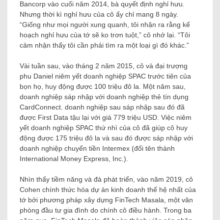
Bancorp vào cuối năm 2014, bà quyết định nghỉ hưu.
Nhưng thời kì nghỉ hưu của cô ấy chỉ mang 8 ngày.
“Giống như mọi người xung quanh, tôi nhận ra rằng kế
hoạch nghỉ hưu của tớ sẽ ko trơn tuột,” cô nhớ lại. “Tôi
cảm nhận thấy tôi cần phải tìm ra một loại gì đó khác.”
Vài tuần sau, vào tháng 2 năm 2015, cô và đại trượng
phu Daniel niêm yết doanh nghiệp SPAC trước tiên của
bọn họ, huy động được 100 triệu đô la. Một năm sau,
doanh nghiệp sáp nhập với doanh nghiệp thẻ tín dụng
CardConnect. doanh nghiệp sau sáp nhập sau đó đã
được First Data tậu lại với giá 779 triệu USD. Việc niêm
yết doanh nghiệp SPAC thứ nhì của cô đã giúp cô huy
động được 175 triệu đô la và sau đó được sáp nhập với
doanh nghiệp chuyển tiền Intermex (đổi tên thành
International Money Express, Inc.).
Nhìn thấy tiềm năng và đà phát triển, vào năm 2019, cô
Cohen chính thức hóa dự án kinh doanh thế hệ nhất của
tớ bởi phương pháp xây dựng FinTech Masala, một văn
phòng đầu tư gia đình do chính cô điều hành. Trong ba