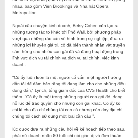
nhau, bao gồm Viện Brookings và Nhà hát Opera
Metropolitan.
Ngoài câu chuyện kinh doanh, Betsy Cohen còn tạo ra
những tương tác to khác tới Phố Wall. bởi phương pháp
vượt qua những rào cản vô hình trong sự nghiệp, đưa ra
những lời khuyên giá trị, cô đã biến thành nhân vật truyền
cảm hứng cho nhiều con gái đã và đang hoạt động trong
lĩnh vực dịch vụ tài chính và dịch vụ tài chính. việc kinh
doanh.
“Cô ấy luôn luôn là một người cố vấn, một người hướng
dẫn tôi để đảm bảo rằng tôi đang làm cho cho những điều
đúng đắn,” Lynch, tổng giám đốc của CVS Health cho biết
thêm. “Cô ấy là một trong những người con gái đó. đang
nỗ lực để trao quyền cho những con gái khác. Cô ấy ko
chỉ là cho địa chỉ chúng tôi con cá nhưng còn dạy địa chỉ
chúng tôi cách sử dụng một loại cần câu ”.
lúc được đưa ra những câu hỏi về kế hoạch tiếp theo sau,
phái nữ doanh nhân 80 tuổi chỉ nói giản dị và đơn thuần: