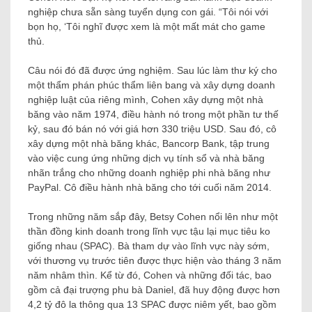
nghiệp chưa sẵn sàng tuyển dụng con gái. “Tôi nói với
bọn họ, ‘Tôi nghĩ được xem là một mất mát cho game
thủ.
Câu nói đó đã được ứng nghiệm. Sau lúc làm thư ký cho
một thẩm phán phúc thẩm liên bang và xây dựng doanh
nghiệp luật của riêng mình, Cohen xây dựng một nhà
băng vào năm 1974, điều hành nó trong một phần tư thế
kỷ, sau đó bán nó với giá hơn 330 triệu USD. Sau đó, cô
xây dựng một nhà băng khác, Bancorp Bank, tập trung
vào việc cung ứng những dịch vụ tính sổ và nhà băng
nhãn trắng cho những doanh nghiệp phi nhà băng như
PayPal. Cô điều hành nhà băng cho tới cuối năm 2014.
Trong những năm sắp đây, Betsy Cohen nổi lên như một
thần đồng kinh doanh trong lĩnh vực tậu lại mục tiêu ko
giống nhau (SPAC). Bà tham dự vào lĩnh vực này sớm,
với thương vụ trước tiên được thực hiện vào tháng 3 năm
năm nhâm thìn. Kể từ đó, Cohen và những đối tác, bao
gồm cả đại trượng phu bà Daniel, đã huy động được hơn
4,2 tỷ đô la thông qua 13 SPAC được niêm yết, bao gồm