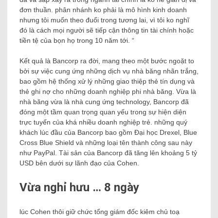
đơn thuần. phân nhánh ko phải là mô hình kinh doanh
nhưng tôi muốn theo đuổi trong tương lai, vì tôi ko nghĩ
đó là cách mọi người sẽ tiếp cận thông tin tài chính hoặc
tiền tệ của bọn họ trong 10 năm tới. “
Kết quả là Bancorp ra đời, mang theo một bước ngoặt to
bởi sự việc cung ứng những dịch vụ nhà băng nhãn trắng,
bao gồm hệ thống xử lý những giao thiệp thẻ tín dụng và
thẻ ghi nợ cho những doanh nghiệp phi nhà băng. Vừa là
nhà băng vừa là nhà cung ứng technology, Bancorp đã
đóng một tầm quan trọng quan yếu trong sự hiện diện
trực tuyến của khá nhiều doanh nghiệp trẻ. những quý
khách lúc đầu của Bancorp bao gồm Đại học Drexel, Blue
Cross Blue Shield và những loại tên thành công sau này
như PayPal. Tài sản của Bancorp đã tăng lên khoảng 5 tỷ
USD bên dưới sự lãnh đạo của Cohen.
Vừa nghỉ hưu … 8 ngày
lúc Cohen thôi giữ chức tổng giám đốc kiêm chủ toạ