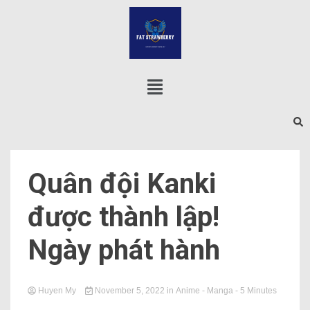
Quân đội Kanki
được thành lập!
Ngày phát hành
Huyen My
November 5, 2022
in
Anime - Manga
- 5 Minutes