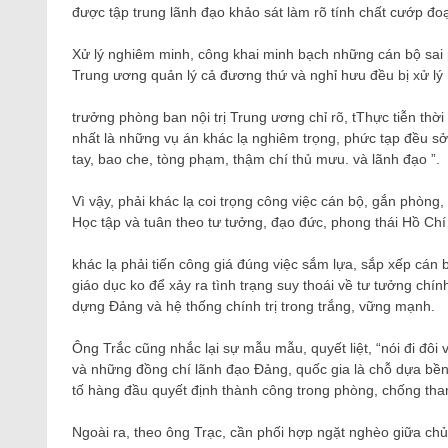
được tập trung lãnh đạo khảo sát làm rõ tính chất cướp đoạt,
Xử lý nghiêm minh, công khai minh bạch những cán bộ sai 
Trung ương quản lý cả đương thứ và nghỉ hưu đều bị xử lý h
trưởng phòng ban nội trị Trung ương chỉ rõ, t
Thực tiễn thời
nhất là những vụ án khác lạ nghiêm trọng, phức tạp đều s
tay, bao che, tòng phạm, thậm chí thủ mưu. và lãnh đạo ”.
Vì vậy, phải khác lạ coi trọng công việc cán bộ, gắn phòng
Học tập và tuân theo tư tưởng, đạo đức, phong thái Hồ Chí
khác lạ phải tiến công giá đúng việc sắm lựa, sắp xếp cán 
giáo dục ko để xảy ra tình trạng suy thoái về tư tưởng chính
dựng Đảng và hệ thống chính trị trong trắng, vững mạnh.
Ông Trắc cũng nhắc lại
sự mẫu mẫu, quyết liệt, “nói đi đôi 
và những đồng chí lãnh đạo Đảng, quốc gia là chỗ dựa bền v
tố hàng đầu quyết định thành công trong phòng, chống th
Ngoài ra, theo ông Trạc, cần phối hợp ngặt nghèo giữa ch