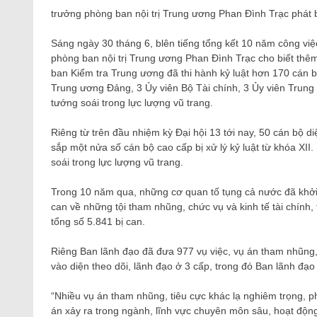
trưởng phòng ban nội trị Trung ương Phan Đình Trạc phát b
Sáng ngày 30 tháng 6, b
lên tiếng tổng kết 10 năm công vi
phòng ban nội trị Trung ương Phan Đình Trạc cho biết thê
ban Kiểm tra Trung ương đã thi hành kỷ luật hơn 170 cán 
Trung ương Đảng, 3 Ủy viên Bộ Tài chính, 3 Ủy viên Trung 
tướng soái trong lực lượng vũ trang.
Riêng từ trên đầu nhiệm kỳ Đại hội 13 tới nay, 50 cán bộ di
sắp một nửa số cán bộ cao cấp bị xử lý kỷ luật từ khóa XI
soái trong lực lượng vũ trang.
Trong 10 năm qua, những cơ quan tố tụng cả nước đã khởi tố
can về những tội tham nhũng, chức vụ và kinh tế tài chính,
tổng số 5.841 bị can.
Riêng Ban lãnh đạo đã đưa 977 vụ việc, vụ án tham nhũng, 
vào diện theo dõi, lãnh đạo ở 3 cấp, trong đó Ban lãnh đạo 
“Nhiều vụ án tham nhũng, tiêu cực khác lạ nghiêm trọng, p
án xảy ra trong ngành, lĩnh vực chuyên môn sâu, hoạt độn