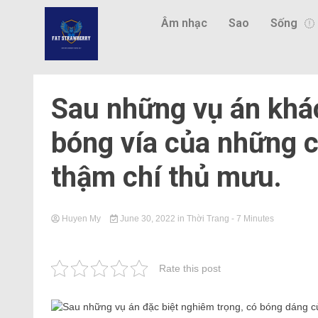
Âm nhạc
Sao
Sống
Sau những vụ án khá
bóng vía của những c
thậm chí thủ mưu.
Huyen My
June 30, 2022
in
Thời Trang
- 7 Minutes
Rate this post