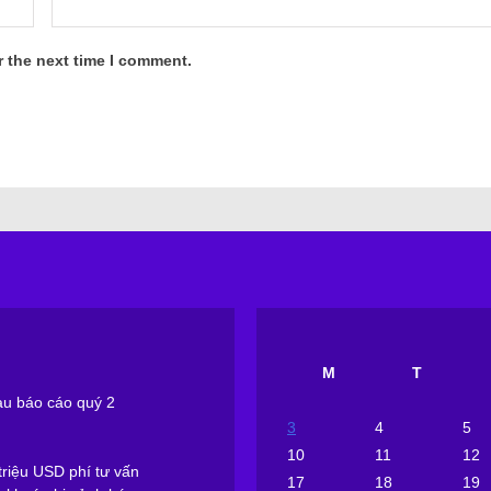
r the next time I comment.
M
T
sau báo cáo quý 2
3
4
5
10
11
12
riệu USD phí tư vấn
17
18
19