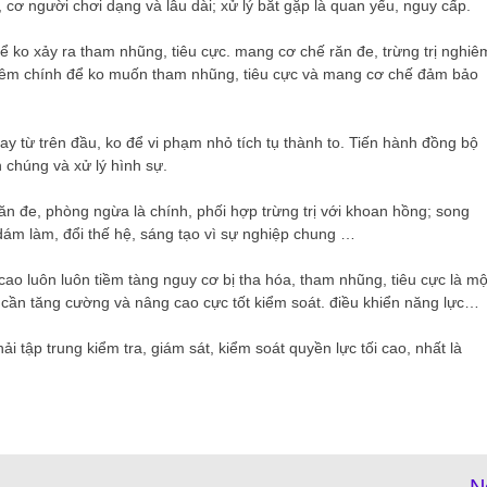
cơ người chơi dạng và lâu dài; xử lý bắt gặp là quan yếu, nguy cấp.
ko xảy ra tham nhũng, tiêu cực. mang cơ chế răn đe, trừng trị nghiê
liêm chính để ko muốn tham nhũng, tiêu cực và mang cơ chế đảm bảo
gay từ trên đầu, ko để vi phạm nhỏ tích tụ thành to. Tiến hành đồng bộ
n chúng và xử lý hình sự.
răn đe, phòng ngừa là chính, phối hợp trừng trị với khoan hồng; song
ám làm, đổi thế hệ, sáng tạo vì sự nghiệp chung …
 cao luôn luôn tiềm tàng nguy cơ bị tha hóa, tham nhũng, tiêu cực là mộ
 cần tăng cường và nâng cao cực tốt kiểm soát. điều khiển năng lực…
i tập trung kiểm tra, giám sát, kiểm soát quyền lực tối cao, nhất là