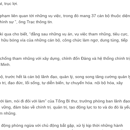
 trục lợi.
phạm liên quan tới những vụ việc, trong đó mang 37 cán bộ thuộc diện
ình sự ”, ông Trạc thông tin.
 kì qua cho biết, “đằng sau những vụ án, vụ việc tham nhũng, tiêu cực,
ở hữu bóng vía của những cán bộ, công chức làm ngơ, dung túng, tiếp
, chống tham nhũng với xây dựng, chỉnh đốn Đảng và hệ thống chính trị
 Minh.
bộ, trước hết là cán bộ lãnh đạo, quản lý, song song tăng cường quản l
 trị, đạo đức, lối sống, tự diễn biến, tự chuyển hóa. nội bộ hóa, xây
với làm, nói đi đôi với làm” của Tổng Bí thư, trưởng phòng ban lãnh đạo
ững, đảm bảo về chính trị. quản trị, tạo động lực to to và do đó là yế
am nhũng.
ủ động phòng ngừa với chủ động bắt gặp, xử lý kịp thời những hành