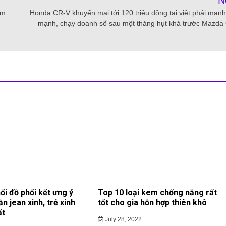
N
ém
Honda CR-V khuyến mại tới 120 triệu đồng tại việt phái mạnh
mạnh, chạy doanh số sau một tháng hụt khá trước Mazda
ối đồ phối kết ưng ý
Top 10 loại kem chống nắng rất
ần jean xinh, trẻ xinh
tốt cho gia hỗn hợp thiên khô
ất
July 28, 2022