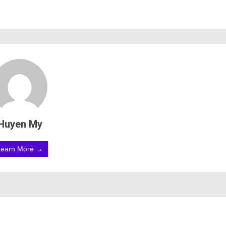
Huyen My
Learn More →