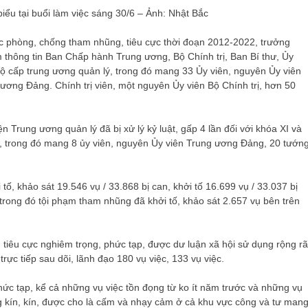
iểu tại buổi làm việc sáng 30/6 – Ảnh: Nhật Bắc
ệc phòng, chống tham nhũng, tiêu cực thời đoạn 2012-2022, trưởng
m thông tin
Ban Chấp hành Trung ương, Bộ Chính trị, Ban Bí thư, Ủy
bộ cấp trung ương quản lý, trong đó mang 33 Ủy viên, nguyên Ủy viên
ương Đảng. Chính trị viên, một nguyên Ủy viên Bộ Chính trị, hơn 50
ện Trung ương quản lý đã bị xử lý kỷ luật, gấp 4 lần đối với khóa XI và
I. , trong đó mang 8 ủy viên, nguyên Ủy viên Trung ương Đảng, 20 tướn
, khảo sát 19.546 vụ / 33.868 bị can, khởi tố 16.699 vụ / 33.037 bị
 trong đó tội phạm tham nhũng đã khởi tố, khảo sát 2.657 vụ bên trên
tiêu cực nghiêm trọng, phức tạp, được dư luận xã hội sử dụng rộng rã
trực tiếp sau dõi, lãnh đạo 180 vụ việc, 133 vụ việc.
hức tạp, kể cả những vụ việc tồn đọng từ ko ít năm trước và những vụ
g kín, kín, được cho là cấm và nhạy cảm ở cả khu vực công và tư man