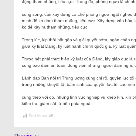
động tham nhũng, tiêu cực. Trong đó, phòng ngừa là chính, 
song song, cần xây dựng cơ chế phòng ngừa ngặt nghèo để 
minh để ko dám tham nhũng, tiêu cực. Xây dựng văn hóa 
ko để xảy ra tham nhũng, tiêu cực.
Trong lúc, kịp thời bắt gặp và giải quyết sớm, ngăn chặn n
giữa kỷ luật Đảng, kỷ luật hành chính quốc gia, kỷ luật quầ
Trước hết phải thực hiện kỷ luật của Đảng, lấy giáo dục là 
song bảo đảm an toàn, động viên những người dám nghĩ, d
Lãnh đạo Ban nội trị Trung ương cũng chỉ rõ, quyền lực tối
trong những khuyết tật bẩm sinh của quyền lực tối cao nên
cùng theo với đó, những lĩnh vực nghiệp vụ khép kín, kín phả
kiểm tra, giám sát từ bên phía ngoài.
Post Views:
451