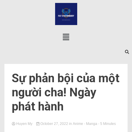
Sự phản bội của một
người cha! Ngày
phát hành
Huyen My
October 27, 2022
in
Anime - Manga
- 5 Minutes