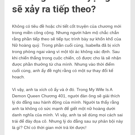
sẽ xảy ra tiếp theo?
Không có tiêu đề hoặc chi tiết cốt truyện của chương mới
trong miền công cộng. Nhưng người hâm mộ chắc chắn
rằng phần tiếp theo sẽ tiếp tục trình bày sự khốn khổ của
Nữ hoàng quỷ. Trong phần cuối cùng, Isabella đã bị xích
trong phòng ngai vàng vì một tội ác không xác định. Sau
khi chiến thắng trong cuộc chiến, cô được cho là sẽ nhận
được phần thưởng từ cha mình. Nhưng vào thời điểm
cuối cùng, anh ấy đề nghị rằng có một sự thay đổi kế
hoạch.
Vì vậy, anh ta xích cô ấy và ở đó. Trong My Wife Is A
Demon Queen Chương 401, người đàn ông sẽ giải thích
lý do đằng sau hành động của mình. Người ta thấy rằng
anh ta không có sức mạnh để giết một nữ hoàng dưới
danh nghĩa của mình. Vì vậy, anh ta sẽ dùng mọi cách sai
trái để đày đọa cô. Nhưng lý do đằng sau sự phản bội này
là gì? Chỉ có thời gian mới trả lời được!