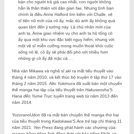
bán cho người trả giá cao nhất, con người không
hẳn là thân thiện với dân gian fae. Nhưng tình bạn
chính là điều Anne Halford tìm kiếm với Challe, vệ
sĩ tiên nữ mới của cô ấy, mặc dù anh ấy không quá
quan tâm đến ý tưởng này. Là chủ nhân mới của
anh ta, Anne giao nhiệm vụ cho anh ta hộ tống cô
ấy qua một khu vực đặc biệt nguy hiểm, nhưng với
một vệ sĩ miễn cưỡng mong muốn thoát khỏi cuộc
sống nô lệ, cô ấy sẽ phải đối phó với nhiều hơn
những gì cô ấy đã mặc cả …
Nhà văn Mikawa và nghệ sĩ
aki
ra mắt tiểu thuyết vào
tháng 4 năm 2010, và kết thúc bộ truyện ở tập thứ 17 vào
tháng 2 năm 2015.
Alto Yukimura
đã xuất bản một chuyển
thể manga hai tập của tiểu thuyết trên
Hakusensha
‘S
Hana đến Yume
Trực tuyến
trang web từ năm 2013 đến
năm 2014.
YozoranoUdon đã ra mắt bản chuyển thể manga thứ hai
của tiểu thuyết trong
Kadokawa
‘S
Ace trẻ
tạp chí tháng 11
năm 2021.
Yen Press
đang phát hành các chương của
manga bằng tiếng Anh đồng thời với bản tiếng Nhật, và