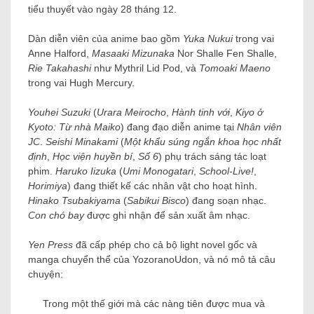
tiểu thuyết vào ngày 28 tháng 12.
Dàn diễn viên của anime bao gồm
Yuka Nukui
trong vai
Anne Halford,
Masaaki Mizunaka
Nor Shalle Fen Shalle,
Rie Takahashi
như Mythril Lid Pod, và
Tomoaki Maeno
trong vai Hugh Mercury.
Youhei Suzuki
(
Urara Meirocho
,
Hành tinh với
,
Kiyo ở
Kyoto: Từ nhà Maiko
) đang đạo diễn anime tại
Nhân viên
JC
.
Seishi Minakami
(
Một khẩu súng ngắn khoa học nhất
định
,
Học viện huyền bí
,
Số 6
) phụ trách sáng tác loạt
phim.
Haruko Iizuka
(
Umi Monogatari
,
School-Live!
,
Horimiya
) đang thiết kế các nhân vật cho hoạt hình.
Hinako Tsubakiyama
(
Sabikui Bisco
) đang soạn nhạc.
Con chó bay
được ghi nhận để sản xuất âm nhạc.
Yen Press
đã cấp phép cho cả bộ light novel gốc và
manga chuyển thể của YozoranoUdon, và nó mô tả câu
chuyện:
Trong một thế giới mà các nàng tiên được mua và