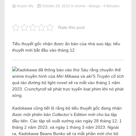
Huyen My
October 28, 2022
in
Anime - Manga
- 4 Minutes
Rate this post
Tiểu thuyết gốc nhận được ấn bản của nhà sưu tập; tiểu
thuyết mới bắt đầu vào tháng 12
Kadokawa
đã thông báo vào thứ Sáu rằng chuyển thể
anime truyền hình của
Miri Mikawa
và
aki
‘S
Truyện cổ tích
quả táo đường
bộ light novel sẽ ra mắt vào tháng 1 năm
2023.
Crunchyroll
sẽ phát trực tuyến loạt phim khi nó phát
sóng.
Kadokawa
cũng tiết lộ rằng bộ tiểu thuyết gốc đang nhận
được một phiên bản Collector’s Edition mới cho ba tập
đầu tiên. Các tập sẽ xuất xưởng vào ngày 28 tháng 12; 1
tháng 2 năm 2023; và ngày 1 tháng 3 năm 2023. Ngoài
ra,
Kadokawa
Beans Bunko sẽ ra mắt phần mới cho bộ