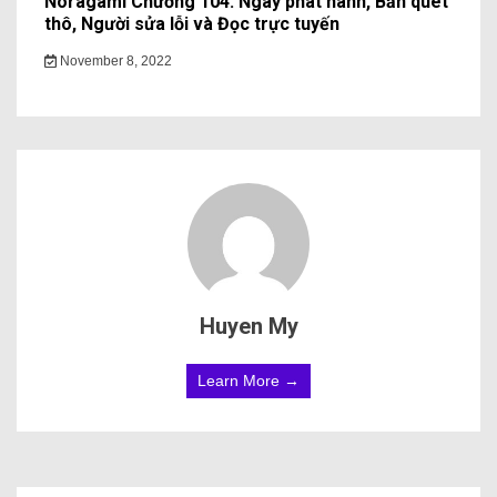
Noragami Chương 104: Ngày phát hành, Bản quét
thô, Người sửa lỗi và Đọc trực tuyến
November 8, 2022
Huyen My
Learn More →