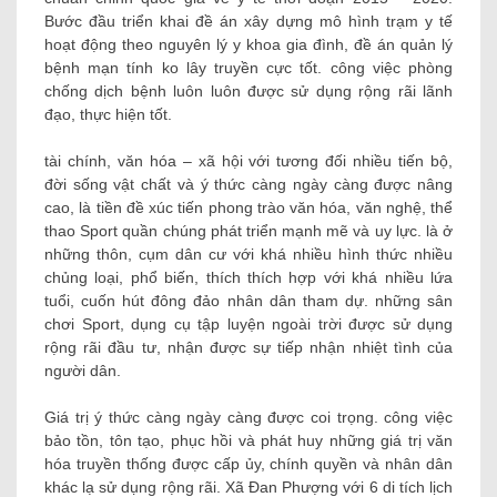
Bước đầu triển khai đề án xây dựng mô hình trạm y tế
hoạt động theo nguyên lý y khoa gia đình, đề án quản lý
bệnh mạn tính ko lây truyền cực tốt. công việc phòng
chống dịch bệnh luôn luôn được sử dụng rộng rãi lãnh
đạo, thực hiện tốt.
tài chính, văn hóa – xã hội với tương đối nhiều tiến bộ,
đời sống vật chất và ý thức càng ngày càng được nâng
cao, là tiền đề xúc tiến phong trào văn hóa, văn nghệ, thể
thao Sport quần chúng phát triển mạnh mẽ và uy lực. là ở
những thôn, cụm dân cư với khá nhiều hình thức nhiều
chủng loại, phổ biến, thích thích hợp với khá nhiều lứa
tuổi, cuốn hút đông đảo nhân dân tham dự. những sân
chơi Sport, dụng cụ tập luyện ngoài trời được sử dụng
rộng rãi đầu tư, nhận được sự tiếp nhận nhiệt tình của
người dân.
Giá trị ý thức càng ngày càng được coi trọng. công việc
bảo tồn, tôn tạo, phục hồi và phát huy những giá trị văn
hóa truyền thống được cấp ủy, chính quyền và nhân dân
khác lạ sử dụng rộng rãi. Xã Đan Phượng với 6 di tích lịch