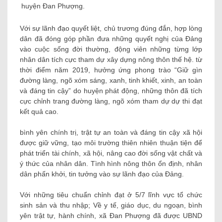
huyện Đan Phượng.
Với sự lãnh đạo quyết liệt, chủ trương đúng đắn, hợp lòng
dân đã đóng góp phần đưa những quyết nghị của Đảng
vào cuộc sống đời thường, động viên những từng lớp
nhân dân tích cực tham dự xây dựng nông thôn thế hệ. từ
thời điểm năm 2019, hưởng ứng phong trào “Giữ gìn
đường làng, ngõ xóm sáng, xanh, tinh khiết, xinh, an toàn
và đáng tin cậy” do huyện phát động, những thôn đã tích
cực chỉnh trang đường làng, ngõ xóm tham dự dự thi đạt
kết quả cao.
bình yên chính trị, trật tự an toàn và đáng tin cậy xã hội
được giữ vững, tạo môi trường thiên nhiên thuận tiện để
phát triển tài chính, xã hội, nâng cao đời sống vật chất và
ý thức của nhân dân. Tình hình nông thôn ổn định, nhân
dân phấn khởi, tin tưởng vào sự lãnh đạo của Đảng.
Với những tiêu chuẩn chỉnh đạt ở 5/7 lĩnh vực tổ chức
sinh sản và thu nhập; Về y tế, giáo dục, du ngoạn, bình
yên trật tự, hành chính, xã Đan Phượng đã được UBND