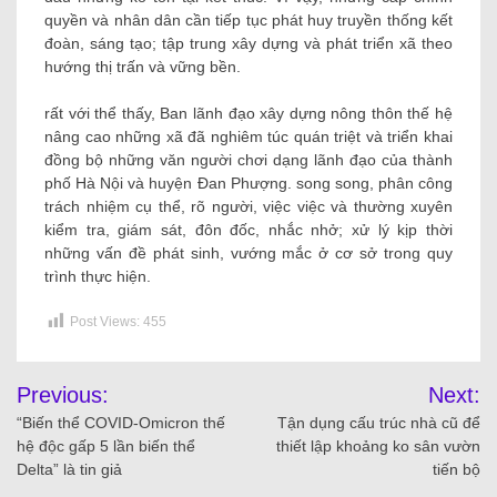
quyền và nhân dân cần tiếp tục phát huy truyền thống kết
đoàn, sáng tạo; tập trung xây dựng và phát triển xã theo
hướng thị trấn và vững bền.
rất với thể thấy, Ban lãnh đạo xây dựng nông thôn thế hệ
nâng cao những xã đã nghiêm túc quán triệt và triển khai
đồng bộ những văn người chơi dạng lãnh đạo của thành
phố Hà Nội và huyện Đan Phượng. song song, phân công
trách nhiệm cụ thể, rõ người, việc việc và thường xuyên
kiểm tra, giám sát, đôn đốc, nhắc nhở; xử lý kịp thời
những vấn đề phát sinh, vướng mắc ở cơ sở trong quy
trình thực hiện.
Post Views:
455
Previous:
Next:
“Biến thể COVID-Omicron thế
Tận dụng cấu trúc nhà cũ để
hệ độc gấp 5 lần biến thể
thiết lập khoảng ko sân vườn
Delta” là tin giả
tiến bộ