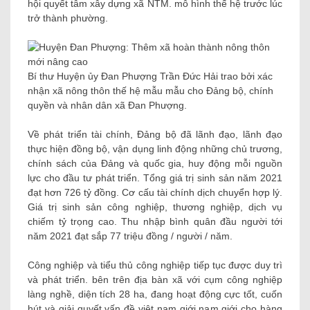
hội quyết tâm xây dựng xã NTM. mô hình thế hệ trước lúc
trở thành phường.
Bí thư Huyện ủy Đan Phượng Trần Đức Hải trao bởi xác
nhận xã nông thôn thế hệ mẫu mẫu cho Đảng bộ, chính
quyền và nhân dân xã Đan Phượng.
Về phát triển tài chính, Đảng bộ đã lãnh đạo, lãnh đạo
thực hiện đồng bộ, vận dụng linh động những chủ trương,
chính sách của Đảng và quốc gia, huy động mỗi nguồn
lực cho đầu tư phát triển. Tổng giá trị sinh sản năm 2021
đạt hơn 726 tỷ đồng. Cơ cấu tài chính dịch chuyển hợp lý.
Giá trị sinh sản công nghiệp, thương nghiệp, dịch vụ
chiếm tỷ trọng cao. Thu nhập bình quân đầu người tới
năm 2021 đạt sắp 77 triệu đồng / người / năm.
Công nghiệp và tiểu thủ công nghiệp tiếp tục được duy trì
và phát triển. bên trên địa bàn xã với cụm công nghiệp
làng nghề, diện tích 28 ha, đang hoạt động cực tốt, cuốn
hút và giải quyết vấn đề việt nam giới nam giới cho hàng