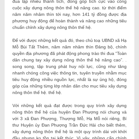
đua lập nhiều thành tích, đóng góp tích cực vào công
cuộc xây dựng nông thôn thế hệ nâng cao. từ thời điểm
năm năm nhâm thìn tới nay, hơn 141 tỷ đồng được địa
phương huy động để hoàn thành và nâng cao những tiêu
chuẩn chỉnh xây dựng nông thôn thế hệ.
Để với được những kết quả đó, theo chủ toạ UBND xã Hạ
Mỗ Bùi Tất Thêm, năm năm nhâm thìn Đảng bộ, chính
quyền địa phương đã phát động phong trào thi đua “Toàn
dân chung tay xây dựng nông thôn thế hệ nâng cao”. .
song song, tập trung phát huy nội lực, cũng như tăng
nhanh chóng công việc thông tin, tuyên truyền nhằm mục
tiêu huy động nhiều nguồn lực, nhất là sự ủng hộ, đóng
góp của những từng lớp nhân dân cho mục tiêu xây dựng
nông thôn thế hệ. thế hệ.
Với những kết quả đạt được trong quy trình xây dựng
nông thôn thế hệ của huyện Đan Phượng nói chung và
với 3 xã Đan Phượng, Thượng Mỗ, Hạ Mỗ nói riêng, Bí
thư Huyện ủy Đan Phượng Trần Đức Hải cho biết thêm,
xây dựng nông thôn thế hệ là một quy trình dài với khởi
đầu nhưng ko tồn tại kết thúc. Vì vậy, những cấp chính