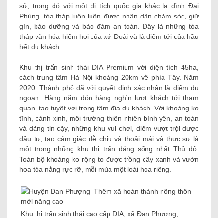
sử, trong đó với một di tích quốc gia khác lạ đình Đại
Phùng. tòa tháp luôn luôn được nhân dân chăm sóc, giữ
gìn, bảo dưỡng và bảo đảm an toàn. Đây là những tòa
tháp văn hóa hiếm hoi của xứ Đoài và là điểm tới của hầu
hết du khách.
Khu thị trấn sinh thái DIA Premium với diện tích 45ha,
cách trung tâm Hà Nội khoảng 20km về phía Tây. Năm
2020, Thành phố đã với quyết định xác nhận là điểm du
ngoạn. Hàng năm đón hàng nghìn lượt khách tới tham
quan, tạo tuyệt vời trong tâm địa du khách. Với khoảng ko
tĩnh, cảnh xinh, môi trường thiên nhiên bình yên, an toàn
và đáng tin cậy, những khu vui chơi, điểm vượt trội được
đầu tư, tạo cảm giác dễ chịu và thoải mái và thực sự là
một trong những khu thị trấn đáng sống nhất Thủ đô.
Toàn bộ khoảng ko rộng to được trồng cây xanh và vườn
hoa tỏa nắng rực rỡ, mỗi mùa một loài hoa riêng.
Khu thị trấn sinh thái cao cấp DIA, xã Đan Phượng,