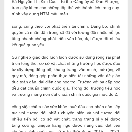
Bà Nguyễn Thị Kim Cúc – Bí thư Đảng ủy xã Đan Phượng
trao giấy khen cho những tập thể với thành tích trong quy
trình xây dựng NTM mẫu mẫu.
song, cùng theo với phát triển tài chính, Đảng bộ, chính
quyền và nhân dân trong xã đã với tương đối nhiều nỗ lực
tăng nhanh chóng phát triển văn hóa, đạt được rất nhiều
kết quả quan yếu.
Sự nghiệp giáo dục luôn luôn được sử dụng rộng rãi phát
triển tổng thể, cơ sở vật chất những trường học được đầu
tư xây dựng đồng bộ, khang trang, văn minh, mở rộng về
quy mô, đóng góp phần thực hiện tốt những vấn đề giáo
dục toàn dân. đại diện cho học trò. Trường với ba cấp học
đều đạt chuẩn chỉnh quốc gia. Trong đó, trường tiểu học
và trường măng non đạt chuẩn chỉnh quốc gia mức độ 2.
công việc chăm sóc sức khỏe thuở đầu cho nhân dân tiếp
tục với tương đối nhiều chuyển biến và với tương đối
nhiều tiến bộ; cơ sở vật chất, trang trang bị y tế được
tăng cường, unique hàng ngũ được nâng cao; đạt tiêu
chuẩn chỉnh quốc gia về y tế thời đoạn 2015 – 2020.