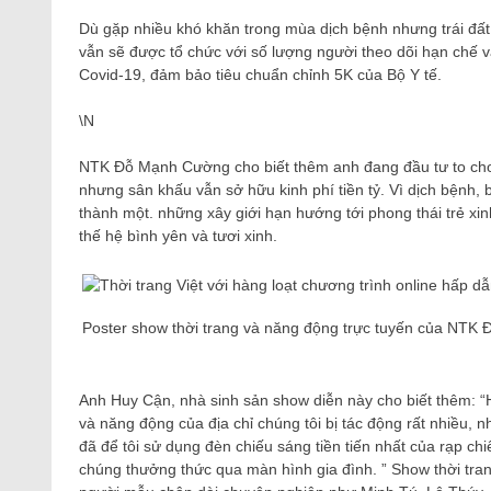
Dù gặp nhiều khó khăn trong mùa dịch bệnh nhưng trái đất 
vẫn sẽ được tổ chức với số lượng người theo dõi hạn chế 
Covid-19, đảm bảo tiêu chuẩn chỉnh 5K của Bộ Y tế.
\N
NTK Đỗ Mạnh Cường cho biết thêm anh đang đầu tư to cho v
nhưng sân khấu vẫn sở hữu kinh phí tiền tỷ. Vì dịch bện
thành một. những xây giới hạn hướng tới phong thái trẻ xin
thế hệ bình yên và tươi xinh.
Poster show thời trang và năng động trực tuyến của NT
Anh Huy Cận, nhà sinh sản show diễn này cho biết thêm: “
và năng động của địa chỉ chúng tôi bị tác động rất nhiều, 
đã để tôi sử dụng đèn chiếu sáng tiền tiến nhất của rạp c
chúng thưởng thức qua màn hình gia đình. ” Show thời tr