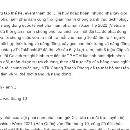
ưu tập thế hệ, event thảm đỏ … bị hủy hoặc hoãn, những nhà xây giới
ệt phái nam phái nam cũng thời gian nhanh chóng tranh thủ. technology
 và năng động quốc tế việt phái nam phái nam Xuân Hè 2021 (Vietnam
đã thời gian nhanh chóng phối ưa thích với một đối tác để phát động
và tối chung cuộc vừa ra mắt. ra mắt vào tháng 10 đã tìm ra 4 người
hối hợp thời trang và năng động, xây giới hạn thời trang và năng động
ashtag #TikTokFashUP đã thu về sắp 6 tỷ lượt xem, một,6 triệu Clip và
 tối Gala được ghi hình trực tiếp từ TP.HCM lúc tình hình dịch bệnh
eo dõi, nhận được sự ưa chuộng, theo dõi trực tiếp của hàng chục nghì
của tối chung cuộc này, NTK Chung Thanh Phong đã ra mắt bộ sưu tập
tiên về xu thế thời trang và năng động”.
c vào tháng 10
y nhất của việt phái nam phái nam gửi Clip clip ra mắt trực tuyến bộ
Fashion Week 2021 (Hàn Quốc) vào đầu tháng 10, cũng đã đổi khác
 tập All B hoàn chỉnh sẽ được ra mắt tới người theo dõi việt phái nam