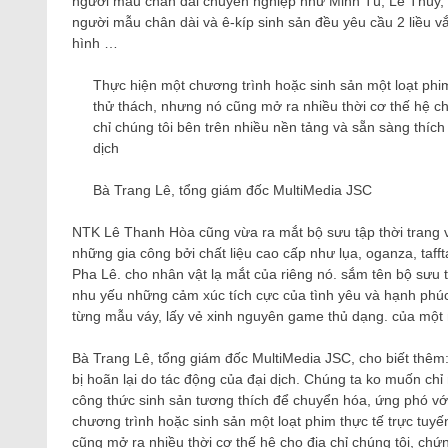
người mẫu chân dài chuyên nghiệp như Minh Tú, Lê Thúy, L
người mẫu chân dài và ê-kíp sinh sản đều yêu cầu 2 liều vắ
hình …
Thực hiện một chương trình hoặc sinh sản một loạt phim
thử thách, nhưng nó cũng mở ra nhiều thời cơ thế hệ ch
chỉ chúng tôi bên trên nhiều nền tảng và sẵn sàng thíc
dịch
Bà Trang Lê, tổng giám đốc MultiMedia JSC
NTK Lê Thanh Hòa cũng vừa ra mắt bộ sưu tập thời trang 
những gia công bởi chất liệu cao cấp như lụa, oganza, taff
Pha Lê. cho nhân vật lạ mắt của riêng nó. sắm tên bộ sưu t
nhu yếu những cảm xúc tích cực của tình yêu và hạnh phúc đ
từng mẫu váy, lấy vẻ xinh nguyên game thủ dạng. của một 
Bà Trang Lê, tổng giám đốc MultiMedia JSC, cho biết thêm:
bị hoãn lại do tác động của đại dịch. Chúng ta ko muốn chỉ
công thức sinh sản tương thích để chuyển hóa, ứng phó với
chương trình hoặc sinh sản một loạt phim thực tế trực tuyế
cũng mở ra nhiều thời cơ thế hệ cho địa chỉ chúng tôi, chứ