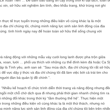
ê Xuân Tiền … Để đảm bảo đáng tin cậy trong thời kì đại dịch, toàn b
c xin, sở hữu xét nghiệm âm tính, đeo khẩu trang, khử trùng nơi ghi
 thực tế trực tuyến trong những điều kiện vô cùng khác lạ là một
o địa chỉ chúng tôi, chứng minh năng lực sinh sản linh động của địa
h ứng. tình hình ngày nay để hoàn toàn sở hữu thể sống chung với
và năng động với những mẫu váy cưới long lanh được pha trộn giữa
ta, voan, lưới … phối ưa thích với những cụ thể đính kèm đá hoặc Ca S
ập là Tình yêu, anh san sẻ: “Sau mùa dịch, địa chỉ chúng tôi rất sở hữ
ể vực dậy ý thức và địa chỉ chúng tôi đã làm việc bởi cả trái tim cho
người đàn bà quản lý đề chính ”.
 “Nhiều kế hoạch tổ chức trình diễn thời trang và năng động nhưng đề
 ngồi một chỗ chờ dịch qua đi nhưng phải thời gian nhanh chóng tìm ra
 những đổi khác trong thời kỳ “tầm thường thế hệ”. Thực hiện một
n trong những điều kiện vô cùng khác lạ là một thử thách, nhưng nó
ng minh năng lực sinh sản linh động của địa chỉ chúng tôi bên trên nhiề