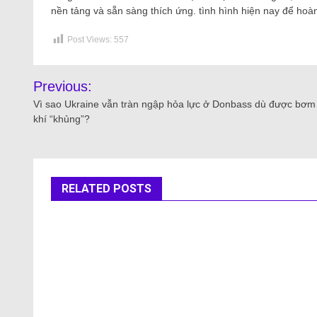
nền tảng và sẵn sàng thích ứng. tình hình hiện nay để hoàn
Post Views:
557
Previous:
Vì sao Ukraine vẫn tràn ngập hỏa lực ở Donbass dù được bơm
khí “khủng”?
RELATED POSTS