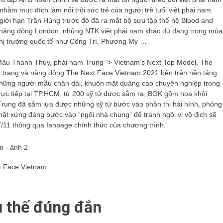
 nhằm mục đích làm nổi trội sức trẻ của người trẻ tuổi việt phái nam
 giới hạn Trần Hùng trước đó đã ra mắt bộ sưu tập thế hệ Blood and
và năng động London. những NTK việt phái nam khác dù đang trong mùa
ra thị trường quốc tế như Công Trí, Phương My …
Mâu Thanh Thủy, phái nam Trung “> Vietnam’s Next Top Model, The
i trang và năng động The Next Face Vietnam 2021 bên trên nền tảng
 những người mẫu chân dài, khuôn mặt quảng cáo chuyên nghiệp trong
 trực tiếp tại TP.HCM, từ 200 sỹ tử được sắm ra, BGK gồm hoa khôi
rung đã sắm lựa được những sỹ tử bước vào phần thi hài hình, phỏng
mặt xứng đáng bước vào “ngôi nhà chung” để tranh ngôi vị vô địch sẽ
/11 thông qua fanpage chính thức của chương trình.
xt Face Vietnam
xu thế đúng đắn