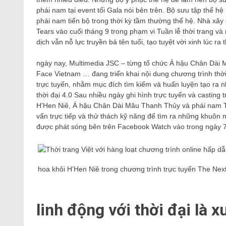
phái nam tại event tối Gala nói bên trên. Bộ sưu tập thế hệ
phái nam tiến bộ trong thời kỳ tầm thường thế hệ. Nhà xây
Tears vào cuối tháng 9 trong phạm vi Tuần lễ thời trang 
dịch vẫn nỗ lực truyền bá tên tuổi, tạo tuyệt vời xinh lúc 
ngày nay, Multimedia JSC – từng tổ chức Á hậu Chân Dài 
Face Vietnam … đang triển khai nội dung chương trình thờ
trực tuyến, nhằm mục đích tìm kiếm và huấn luyện tạo ra
thời đại 4.0 Sau nhiều ngày ghi hình trực tuyến và casting
H’Hen Niê, Á hậu Chân Dài Mâu Thanh Thủy và phái nam T
vấn trực tiếp và thử thách kỹ năng để tìm ra những khuôn 
được phát sóng bên trên Facebook Watch vào trong ngày 7
hoa khôi H’Hen Niê trong chương trình trực tuyến The Ne
linh động với thời đại là 