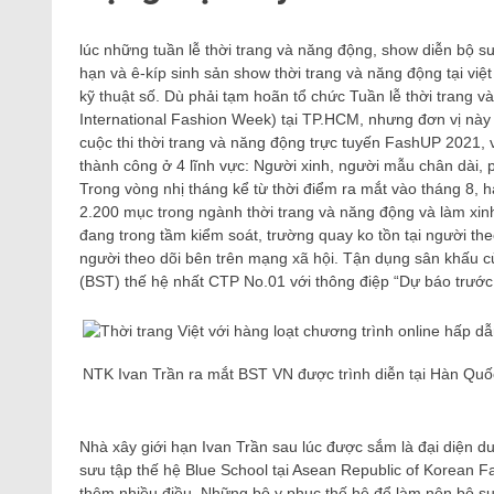
lúc những tuần lễ thời trang và năng động, show diễn bộ s
hạn và ê-kíp sinh sản show thời trang và năng động tại vi
kỹ thuật số. Dù phải tạm hoãn tổ chức Tuần lễ thời trang
International Fashion Week) tại TP.HCM, nhưng đơn vị này 
cuộc thi thời trang và năng động trực tuyến FashUP 2021, 
thành công ở 4 lĩnh vực: Người xinh, người mẫu chân dài, p
Trong vòng nhị tháng kể từ thời điểm ra mắt vào tháng 8, h
2.200 mục trong ngành thời trang và năng động và làm xinh.
đang trong tầm kiểm soát, trường quay ko tồn tại người th
người theo dõi bên trên mạng xã hội. Tận dụng sân khấu 
(BST) thế hệ nhất CTP No.01 với thông điệp “Dự báo trước 
NTK Ivan Trần ra mắt BST VN được trình diễn tại Hàn Quố
Nhà xây giới hạn Ivan Trần sau lúc được sắm là đại diện du
sưu tập thế hệ Blue School tại Asean Republic of Korean 
thêm nhiều điều. Những bộ y phục thế hệ để làm nên bộ sưu