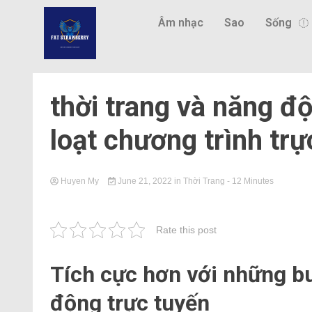
Âm nhạc
Sao
Sống
thời trang và năng đ
loạt chương trình trự
Huyen My
June 21, 2022
in
Thời Trang
- 12 Minutes
Rate this post
Tích cực hơn với những buổ
động trực tuyến