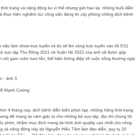
thời trang và năng động ko vì thế nhưng giới hạn lại. những buổi diễn
và thực hiện nghiêm túc công việc đáng tin cậy phòng chống dịch bệnh
iệc làm show trực tuyến và dù sẽ lên sóng trực tuyến vào tối 5/11
h, bộ sưu tập Thu Đông 2021 và Xuân Hè 2022 của anh sẽ được gộp
h với gam color tươi tắn, thể hiện thông điệp về cuộc sống thường ngà
K Đỗ Mạnh Cường
Hơn 4 tháng nay, dịch bệnh diễn biến phức tạp, những hãng thời trang
nhưng để mang lại cảm giác to cho những bộ sưu tập, địa chỉ chúng tôi
hiếu phim, nhằm mục đích mang lại hình ảnh quality cao nhất cho công
ang và năng động này do Nguyễn Hiếu Tâm làm đạo diễn, quy tụ 20