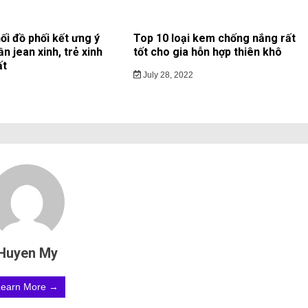
ối đồ phối kết ưng ý
Top 10 loại kem chống nắng rất
ần jean xinh, trẻ xinh
tốt cho gia hỗn hợp thiên khô
ất
July 28, 2022
Huyen My
Learn More →