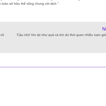
 toàn sở hữu thể sống chung với dịch ”.
N
 vũ
‘Cậu nhỏ’ tím tái như quả cà tím do thói quen nhiều nam giới