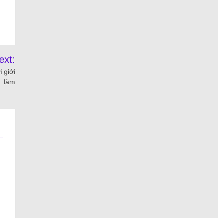
ext:
 giới
làm