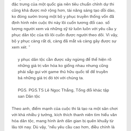
đặc trưng của một quốc gia nên tiêu chuẩn chỉnh dự thi
cũng khá được mở rộng hơn, tài năng sáng tạo dồi dào,
ko đóng sườn trong một bộ y phục truyền thống vốn đã
định hình nên cuộc thi này lôi cuốn tương đối cao. số
lượng người xem và những sỹ tử luôn luôn với yêu cầu y
phục dân tộc của tôi lôi cuốn được người theo dõi. Vì vậy,
bộ y phục càng rất dị, càng đã mắt và càng gây được sự
xem xét. ”
y phục dân tộc cần được xây ngừng để thể hiện rõ
những giá trị văn hóa ko giống nhau nhưng cũng
phải sắp gụi với game thủ hữu quốc tế để truyền
bá những giá trị đó tới với chúng ta.
PGS. PGS.TS Lê Ngọc Thắng, Tổng đổi khác tập
san Dân tộc
Theo anh, điểm mạnh của cuộc thi là tạo ra một sân chơi
với khá nhiều ý tưởng, kích thích thanh niên tìm hiểu văn
hóa dân tộc, mang hình ảnh dân gian bị quên khuấy từ
lâu tới nay. Dù vậy, “nếu yêu cầu cao hơn, điều chính là