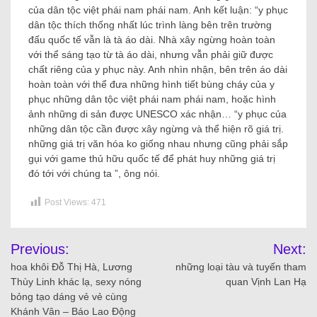
của dân tộc việt phái nam phái nam. Anh kết luận: “y phục
dân tộc thích thống nhất lúc trình làng bên trên trường
đấu quốc tế vẫn là tà áo dài. Nhà xây ngừng hoàn toàn
với thể sáng tạo từ tà áo dài, nhưng vẫn phải giữ được
chất riêng của y phục này. Anh nhìn nhận, bên trên áo dài
hoàn toàn với thể đưa những hình tiết bùng cháy của y
phục những dân tộc việt phái nam phái nam, hoặc hình
ảnh những di sản được UNESCO xác nhận… “y phục của
những dân tộc cần được xây ngừng và thể hiện rõ giá trị.
những giá trị văn hóa ko giống nhau nhưng cũng phải sắp
gụi với game thủ hữu quốc tế để phát huy những giá trị
đó tới với chúng ta ”, ông nói.
Post Views:
471
Previous:
Next:
hoa khôi Đỗ Thị Hà, Lương
những loại tàu và tuyến tham
Thùy Linh khác lạ, sexy nóng
quan Vịnh Lan Hạ
bỏng tạo dáng vẻ vẻ cùng
Khánh Vân – Báo Lao Động