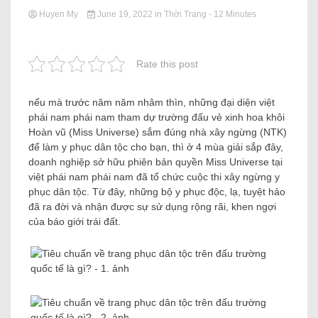
Huyen My
June 19, 2022
in
Thời Trang
- 12 Minutes
Rate this post
nếu mà trước năm năm nhâm thìn, những đại diện việt
phái nam phái nam tham dự trường đấu vẻ xinh hoa khôi
Hoàn vũ (Miss Universe) sắm đúng nhà xây ngừng (NTK)
để làm y phục dân tộc cho bạn, thì ở 4 mùa giải sắp đây,
doanh nghiệp sở hữu phiên bản quyền Miss Universe tại
việt phái nam phái nam đã tổ chức cuộc thi xây ngừng y
phục dân tộc. Từ đây, những bộ y phục độc, lạ, tuyệt hảo
đã ra đời và nhận được sự sử dụng rộng rãi, khen ngợi
của báo giới trái đất.