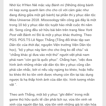
Nhớ lúc H’Hen Niê mặc váy
Bánh mì
(Những dòng bánh
mì kẹp xung quanh làm cho cho cô với cảm giác như
đang đứng giữa một giỏ bánh) tại phần thi y phục dân tộc
Miss Universe 2018.
Missosology
tiến công giá đây là một
trong 10 bộ y phục dân tộc tuyệt hảo nhất cuộc thi năm
đó. Song cũng đều sở hữu bài bên trên trang
New York
Post
viết
Bánh mì
Đó là một y phục khác thường. Theo
PGS. PGS.TS Lê Ngọc Thắng (Tổng đổi khác tập san
Dân tộc của thời đại
, nguyên Viện trưởng Viện Dân tộc
học), “bộ y phục này làm cho cho ông ko dễ chịu” và
“chẳng khác gì đưa vào một thứ” người việt phái nam
phái nam “còn gọi là quốc phục”. Chẳng hạn, “việc đưa
hình ảnh những nhân vật dân tộc lên y phục cũng cần
phải cân nhắc, bởi vì nếu xây ngừng ko khéo, hoặc hiểu
ko khéo thì ko tôn vinh được nhưng còn tồn tại tác dụng
ngược là hạ thấp hình ảnh của dân tộc. hình tượng nhân
vật ”.
Theo anh Thắng, một bộ y phục “ghi điểm” trong mắt
game thủ hữu quốc tế cần phải lịch sự, vừa tôn vinh vẻ
xinh của người đàn bà, vừa tôn vinh những giá trị văn hóa