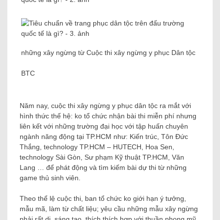
những xây ngừng từ Cuộc thi xây ngừng y phục Dân tộc
BTC
Năm nay, cuộc thi xây ngừng y phục dân tộc ra mắt với
hình thức thế hệ: ko tổ chức nhận bài thi miễn phí nhưng
liên kết với những trường đại học với tập huấn chuyên
ngành năng động tại TP.HCM như: Kiến trúc, Tôn Đức
Thắng, technology TP.HCM – HUTECH, Hoa Sen,
technology Sài Gòn, Sư phạm Kỹ thuật TP.HCM, Văn
Lang … để phát động và tìm kiếm bài dự thi từ những
game thủ sinh viên.
Theo thể lệ cuộc thi, ban tổ chức ko giới hạn ý tưởng,
mẫu mã, làm từ chất liệu; yêu cầu những mẫu xây ngừng
phải rất dị, sáng tạo, thích thích hợp với thuần phong mỹ