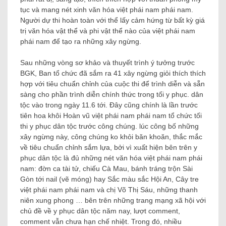
tục và mang nét xinh văn hóa việt phái nam phái nam.
Người dự thi hoàn toàn với thể lấy cảm hứng từ bất kỳ giá
trị văn hóa vật thể và phi vật thể nào của việt phái nam
phái nam để tạo ra những xây ngừng.
Sau những vòng sơ khảo và thuyết trình ý tưởng trước
BGK, Ban tổ chức đã sắm ra 41 xây ngừng giỏi thích thích
hợp với tiêu chuẩn chỉnh của cuộc thi để trình diễn và sẵn
sàng cho phần trình diễn chính thức trong tối y phục. dân
tộc vào trong ngày 11.6 tới. Đây cũng chính là lần trước
tiên hoa khôi Hoàn vũ việt phái nam phái nam tổ chức tối
thi y phục dân tộc trước công chúng. lúc công bố những
xây ngừng này, công chúng ko khỏi băn khoăn, thắc mắc
về tiêu chuẩn chỉnh sắm lựa, bởi vì xuất hiện bên trên y
phục dân tộc là đủ những nét văn hóa việt phái nam phái
nam: đờn ca tài tử, chiếu Cà Mau, bánh tráng trộn Sài
Gòn tới nail (vẽ móng) hay Sắc màu sắc Hội An, Cây tre
việt phái nam phái nam và chị Võ Thị Sáu, những thanh
niên xung phong … bên trên những trang mạng xã hội với
chủ đề về y phục dân tộc năm nay, lượt comment,
comment vẫn chưa hạn chế nhiệt. Trong đó, nhiều