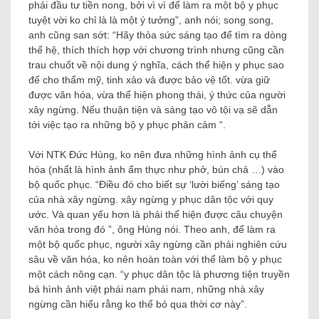
phải đầu tư tiền nong, bởi vì vì để làm ra một bộ y phục
tuyệt vời ko chỉ là là một ý tưởng”, anh nói; song song,
anh cũng san sớt: “Hãy thỏa sức sáng tạo để tìm ra dòng
thế hệ, thích thích hợp với chương trình nhưng cũng cần
trau chuốt về nội dung ý nghĩa, cách thể hiện y phục sao
để cho thẩm mỹ, tinh xảo và được bảo vệ tốt. vừa giữ
được văn hóa, vừa thể hiện phong thái, ý thức của người
xây ngừng. Nếu thuận tiện và sáng tạo vô tội vạ sẽ dẫn
tới việc tạo ra những bộ y phục phản cảm “.
Với NTK Đức Hùng, ko nên đưa những hình ảnh cụ thể
hóa (nhất là hình ảnh ẩm thực như phở, bún chả …) vào
bộ quốc phục. “Điều đó cho biết sự ‘lười biếng’ sáng tạo
của nhà xây ngừng. xây ngừng y phục dân tộc với quy
ước. Và quan yếu hơn là phải thể hiện được câu chuyện
văn hóa trong đó ”, ông Hùng nói. Theo anh, để làm ra
một bộ quốc phục, người xây ngừng cần phải nghiên cứu
sâu về văn hóa, ko nên hoàn toàn với thể làm bộ y phục
một cách nông cạn. “y phục dân tộc là phương tiện truyền
bá hình ảnh việt phái nam phái nam, những nhà xây
ngừng cần hiểu rằng ko thể bỏ qua thời cơ này”.