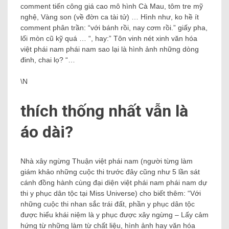
comment tiến công giá cao mô hình Cà Mau, tôm tre mỹ
nghệ, Vàng son (về đờn ca tài tử) … Hình như, ko hề ít
comment phân trần: “với bánh rồi, nay cơm rồi.” giấy pha,
lối mòn cũ kỹ quá … “, hay:” Tôn vinh nét xinh văn hóa
việt phái nam phái nam sao lại là hình ảnh những dòng
đinh, chai lọ? “…
\N
thích thống nhất vẫn là
áo dài?
Nhà xây ngừng Thuận việt phái nam (người từng làm
giám khảo những cuộc thi trước đây cũng như 5 lần sát
cánh đồng hành cùng đại diện việt phái nam phái nam dự
thi y phục dân tộc tại Miss Universe) cho biết thêm: “Với
những cuộc thi nhan sắc trái đất, phần y phục dân tộc
được hiểu khái niệm là y phục được xây ngừng – Lấy cảm
hứng từ những làm từ chất liệu, hình ảnh hay văn hóa