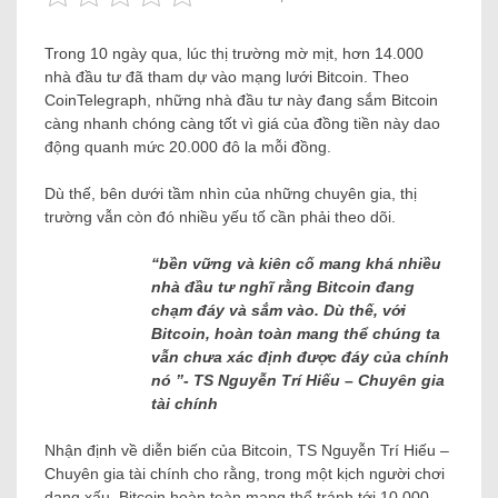
Trong 10 ngày qua, lúc thị trường mờ mịt, hơn 14.000
nhà đầu tư đã tham dự vào mạng lưới Bitcoin. Theo
CoinTelegraph, những nhà đầu tư này đang sắm Bitcoin
càng nhanh chóng càng tốt vì giá của đồng tiền này dao
động quanh mức 20.000 đô la mỗi đồng.
Dù thế, bên dưới tầm nhìn của những chuyên gia, thị
trường vẫn còn đó nhiều yếu tố cần phải theo dõi.
“bền vững và kiên cố mang khá nhiều
nhà đầu tư nghĩ rằng Bitcoin đang
chạm đáy và sắm vào. Dù thế, với
Bitcoin, hoàn toàn mang thể chúng ta
vẫn chưa xác định được đáy của chính
nó ”- TS Nguyễn Trí Hiếu – Chuyên gia
tài chính
Nhận định về diễn biến của Bitcoin, TS Nguyễn Trí Hiếu –
Chuyên gia tài chính cho rằng, trong một kịch người chơi
dạng xấu, Bitcoin hoàn toàn mang thể tránh tới 10.000