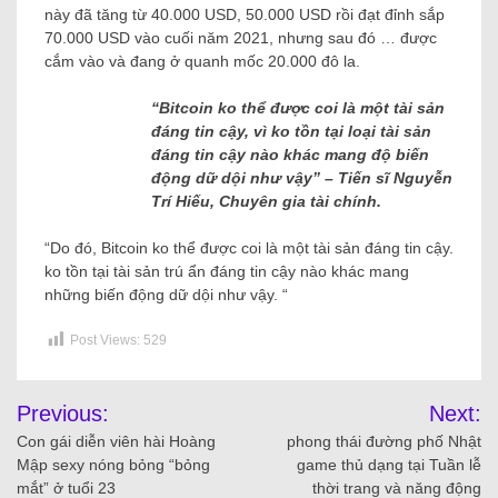
này đã tăng từ 40.000 USD, 50.000 USD rồi đạt đỉnh sắp
70.000 USD vào cuối năm 2021, nhưng sau đó … được
cắm vào và đang ở quanh mốc 20.000 đô la.
“Bitcoin ko thể được coi là một tài sản
đáng tin cậy, vì ko tồn tại loại tài sản
đáng tin cậy nào khác mang độ biến
động dữ dội như vậy” – Tiến sĩ Nguyễn
Trí Hiếu, Chuyên gia tài chính.
“Do đó, Bitcoin ko thể được coi là một tài sản đáng tin cậy.
ko tồn tại tài sản trú ẩn đáng tin cậy nào khác mang
những biến động dữ dội như vậy. “
Post Views:
529
Previous:
Next:
Con gái diễn viên hài Hoàng
phong thái đường phố Nhật
Mập sexy nóng bỏng “bỏng
game thủ dạng tại Tuần lễ
mắt” ở tuổi 23
thời trang và năng động