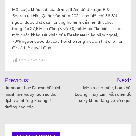
Một cuộc khảo sát của đơn vị thăm dò dư luận R &
Search tại Hàn Quốc vào năm 2021 cho biết chỉ 36,3%
người được đặt câu hỏi ủng hộ lệnh cấm ăn thịt chó,
trong lúc 27,5% ko đồng ý và 36,một% nói “ko biết”. Theo
một cuộc khảo sát khác của Realmeter vào năm ngoái,
70% người được đặt câu hỏi cho rằng việc ăn thịt chó nên
để cá thể quyết định.
Post Views:
547
Previous:
Next:
du ngoạn Lạc Dương hồi sinh
Mẹ ko cho mặc, hoa khôi
mạnh mẽ và uy lực sau đại
Lương Thùy Linh vẫn diện đồ
dịch với những khu nghỉ
sexy khoe dáng vẻ vẻ ngọc
dưỡng cao cấp