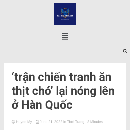
‘trận chiến tranh ăn
thịt chó’ lại nóng lên
ở Hàn Quốc
Huyen My
June 21, 2022
in
Thời Trang
- 8 Minutes