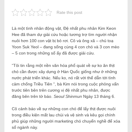
Rate this post
Là một tình nhân động vật, Đệ nhất phu nhân Kim Keon
Hee đã tham dự giải cứu hoặc tương trợ tìm người nhận
nuôi hơn 100 con vật bị bỏ rơi. Cô và ông xã – chủ toạ
Yoon Suk Yeol – đang sống cùng 4 con chó và 3 con mèo
– 5 con trong những số ấy đã được giải cứu.
“Tôi tin rằng một nền văn hóa phổ quát về sự ko ăn thịt
chó cần được xây dựng ở Hàn Quốc giống như ở những
nước phát triển khác. Nếu ko, nó rất với thể dẫn tới tình
cảm chống Triều Tiên “, bà Kim nói trong cuộc phỏng vấn
trước tiên bên trên cương vị đệ nhất phu nhân, được
đăng bên trên tờ báo.
Seoul Shinmun
Ngày 13 tháng 6.
Cô cảnh báo về sự những con chó để lấy thịt được nuôi
trong điều kiện mất lau chùi và vệ sinh và kêu gọi chính
phủ giúp những người marketing chó chuyển nghề để xóa
sổ ngành này.