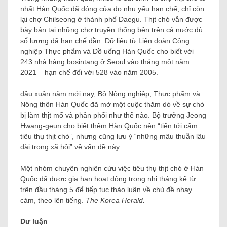
nhất Hàn Quốc đã đóng cửa do nhu yếu hạn chế, chỉ còn
lại chợ Chilseong ở thành phố Daegu. Thịt chó vẫn được
bày bán tại những chợ truyền thống bên trên cả nước dù
số lượng đã hạn chế dần. Dữ liệu từ Liên đoàn Công
nghiệp Thực phẩm và Đồ uống Hàn Quốc cho biết với
243 nhà hàng bosintang ở Seoul vào tháng một năm
2021 – hạn chế đối với 528 vào năm 2005.
đầu xuân năm mới nay, Bộ Nông nghiệp, Thực phẩm và
Nông thôn Hàn Quốc đã mở một cuộc thăm dò về sự chó
bị làm thịt mổ và phân phối như thế nào. Bộ trưởng Jeong
Hwang-geun cho biết thêm Hàn Quốc nên “tiến tới cấm
tiêu thụ thịt chó”, nhưng cũng lưu ý “những mâu thuẫn lâu
dài trong xã hội” về vấn đề này.
Một nhóm chuyên nghiên cứu việc tiêu thụ thịt chó ở Hàn
Quốc đã được gia hạn hoạt động trong nhị tháng kể từ
trên đầu tháng 5 để tiếp tục thảo luận về chủ đề nhạy
cảm, theo lên tiếng.
The Korea Herald.
Dư luận