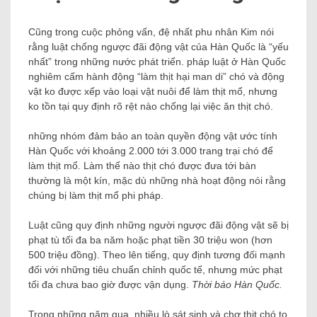
Cũng trong cuộc phỏng vấn, đệ nhất phu nhân Kim nói
rằng luật chống ngược đãi động vật của Hàn Quốc là “yếu
nhất” trong những nước phát triển. pháp luật ở Hàn Quốc
nghiêm cấm hành động “làm thịt hại man di” chó và động
vật ko được xếp vào loại vật nuôi để làm thịt mổ, nhưng
ko tồn tại quy định rõ rệt nào chống lại việc ăn thịt chó.
những nhóm đảm bảo an toàn quyền động vật ước tính
Hàn Quốc với khoảng 2.000 tới 3.000 trang trại chó để
làm thịt mổ. Làm thế nào thịt chó được đưa tới bàn
thường là một kín, mặc dù những nhà hoạt động nói rằng
chúng bị làm thịt mổ phi pháp.
Luật cũng quy định những người ngược đãi động vật sẽ bị
phạt tù tối đa ba năm hoặc phạt tiền 30 triệu won (hơn
500 triệu đồng). Theo lên tiếng, quy định tương đối mạnh
đối với những tiêu chuẩn chỉnh quốc tế, nhưng mức phạt
tối đa chưa bao giờ được vận dụng.
Thời báo Hàn Quốc.
Trong những năm qua, nhiều lò sát sinh và chợ thịt chó to