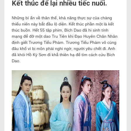
Kết thúc để lại nhiều tiếc nuối.
Những bí ẩn về thân thế, khả năng thực sự của chàng
thiếu niên này bắt đầu lộ diện. Kết thúc phần một là kết
thúc buồn. Hết 55 tập phim, Bích Dao đã hi sinh tính
mạng để đỡ một dao Tru Tiên khi Đạo Huyên Chân Nhân
định giết Trương Tiểu Phàm. Trương Tiếu Phàm vô cùng
đâu khổ vì bị môn phái nghi ngờ, người yêu chết đi. Anh
đã khỏi Hồ Kỳ Sơn đi khắ thiên hạ để tìm cách cứu Bích
Dao.