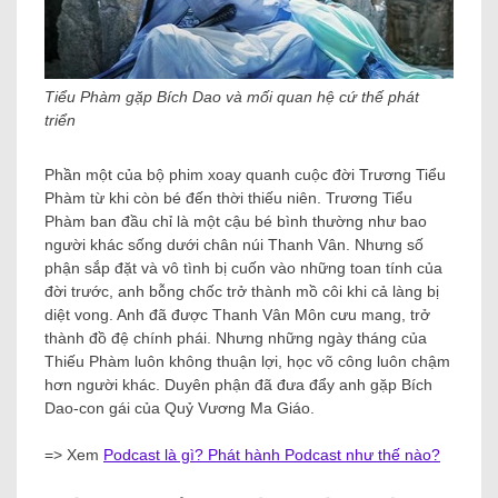
Tiểu Phàm gặp Bích Dao và mối quan hệ cứ thế phát
triển
Phần một của bộ phim xoay quanh cuộc đời Trương Tiểu
Phàm từ khi còn bé đến thời thiếu niên. Trương Tiểu
Phàm ban đầu chỉ là một cậu bé bình thường như bao
người khác sống dưới chân núi Thanh Vân. Nhưng số
phận sắp đặt và vô tình bị cuốn vào những toan tính của
đời trước, anh bỗng chốc trở thành mồ côi khi cả làng bị
diệt vong. Anh đã được Thanh Vân Môn cưu mang, trở
thành đồ đệ chính phái. Nhưng những ngày tháng của
Thiếu Phàm luôn không thuận lợi, học võ công luôn chậm
hơn người khác. Duyên phận đã đưa đẩy anh gặp Bích
Dao-con gái của Quỷ Vương Ma Giáo.
=> Xem
Podcast là gì? Phát hành Podcast như thế nào?