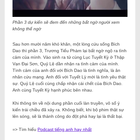
Phần 3 dự kiến sẽ đem đến những bất ngờ người xem
không thể ngờ
Sau hơn mười năm khó khăn, một lòng cứu sống Bích
Dao thì phần 3, Trương Tiểu Phàm lại bất ngờ ngộ ra tình
cảm của mình. Vào sinh ra tử cùng Lục Tuyết Kỳ ở Thập
Vạn Đại Sơn, Quỷ Lệ dần nhận ra tình cảm của mình.
Tình cảm của anh đối với Bích Dao là tình nghĩa, là ân
nhân cứu mạng. Anh đối với Tuyết Lỳ mới là tình yêu thật
sự. Quỷ Lệ cuối cùng chấp nhận cái chết của Bích Dao.
Anh cùng Tuyết Kỳ hạnh phúc bên nhau.
Khi thông tin về nội dung phần cuối làn truyền, vô số ý
kiến trái chiều đã xảy ra. Không biết, khi bộ phim thật sự
lên sóng, sẽ là thành công do đột phá hay lại là thất bại.
=> Tìm hiểu
Podcast tiếng anh hay nhất