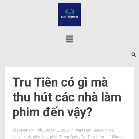
Tru Tiên có gì mà
thu hút các nhà làm
phim đến vậy?
Huyen My
October 1, 2019
in
Phim Hay
Tagged
phim
chuyển thể
,
phim hay
,
phim Trung Quốc
,
Tru Tiên kiếm
- 11 Minutes