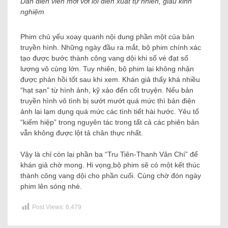
Dàn diễn viên mới với lối diễn xuất tự nhiên, giàu kinh
nghiệm
Phim chủ yếu xoay quanh nội dung phần một của bản
truyền hình. Những ngày đầu ra mắt, bộ phim chính xác
tạo được bước thành công vang dội khi số vé đạt số
lượng vô cùng lớn. Tuy nhiên, bộ phim lại không nhận
được phản hồi tốt sau khi xem. Khán giả thấy khá nhiều
“hạt sạn” từ hình ảnh, kỹ xảo đến cốt truyện. Nếu bản
truyền hình vô tình bị sướt mướt quá mức thì bản điện
ảnh lại lạm dụng quá mức các tình tiết hài hước. Yêu tố
“kiếm hiệp” trong nguyên tác trong tất cả các phiên bản
vẫn không được lột tả chân thực nhất.
Vậy là chỉ còn lại phần ba “Tru Tiên-Thanh Vân Chí” để
khán giả chờ mong. Hi vọng,bộ phim sẽ có một kết thúc
thành công vang dội cho phần cuối. Cùng chờ đón ngày
phim lên sóng nhé.
Post Views:
6,479