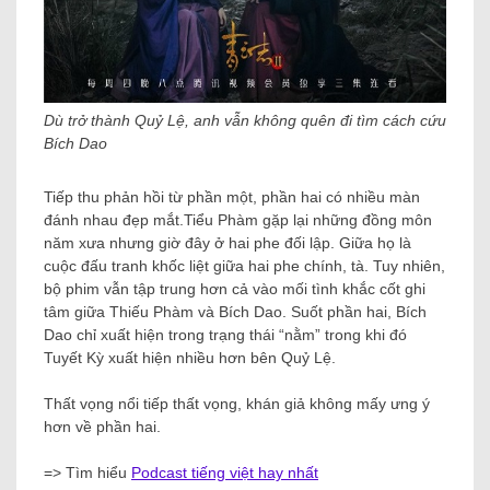
Dù trở thành Quỷ Lệ, anh vẫn không quên đi tìm cách cứu
Bích Dao
Tiếp thu phản hồi từ phần một, phần hai có nhiều màn
đánh nhau đẹp mắt.Tiểu Phàm gặp lại những đồng môn
năm xưa nhưng giờ đây ở hai phe đối lập. Giữa họ là
cuộc đấu tranh khốc liệt giữa hai phe chính, tà. Tuy nhiên,
bộ phim vẫn tập trung hơn cả vào mối tình khắc cốt ghi
tâm giữa Thiếu Phàm và Bích Dao. Suốt phần hai, Bích
Dao chỉ xuất hiện trong trạng thái “nằm” trong khi đó
Tuyết Kỳ xuất hiện nhiều hơn bên Quỷ Lệ.
Thất vọng nổi tiếp thất vọng, khán giả không mấy ưng ý
hơn về phần hai.
=> Tìm hiểu
Podcast tiếng việt hay nhất