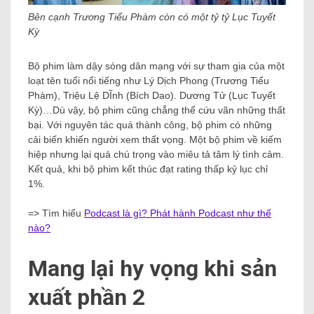
Bên cạnh Trương Tiểu Phàm còn có một tỷ tỷ Lục Tuyết
Kỳ
Bộ phim làm dậy sóng dân mạng với sự tham gia của một
loạt tên tuổi nổi tiếng như Lý Dịch Phong (Trương Tiểu
Phàm), Triệu Lệ DĨnh (Bích Dao). Dương Tử (Lục Tuyết
Kỳ)…Dù vậy, bộ phim cũng chẳng thể cứu vãn những thất
bại. Với nguyên tác quá thành công, bộ phim có những
cải biến khiến người xem thất vọng. Một bộ phim về kiếm
hiệp nhưng lại quá chú trọng vào miêu tả tâm lý tình cảm.
Kết quả, khi bộ phim kết thúc đạt rating thấp kỷ lục chỉ
1%.
=> Tìm hiểu
Podcast là gì? Phát hành Podcast như thế
nào?
Mang lại hy vọng khi sản
xuất phần 2