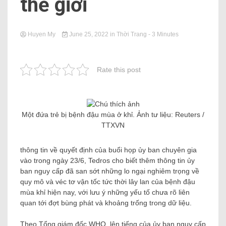
thế giới
Huyen My
June 25, 2022
in
Thời Trang
- 3 Minutes
Rate this post
Một đứa trẻ bị bệnh đậu mùa ở khỉ. Ảnh tư liệu: Reuters /
TTXVN
thông tin về quyết định của buổi họp ủy ban chuyên gia
vào trong ngày 23/6, Tedros cho biết thêm thông tin ủy
ban nguy cấp đã san sớt những lo ngại nghiêm trọng về
quy mô và véc tơ vận tốc tức thời lây lan của bệnh đậu
mùa khỉ hiện nay, với lưu ý những yếu tố chưa rõ liên
quan tới đợt bùng phát và khoảng trống trong dữ liệu.
Theo Tổng giám đốc WHO, lên tiếng của ủy ban nguy cấp