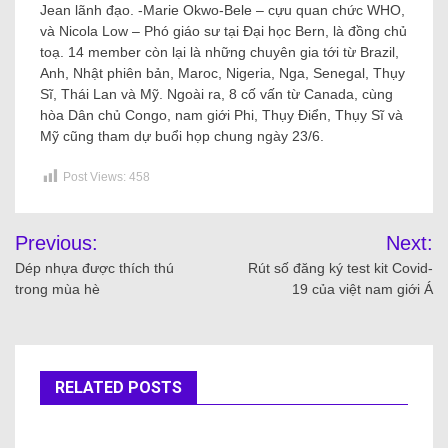
Jean lãnh đạo. -Marie Okwo-Bele – cựu quan chức WHO,
và Nicola Low – Phó giáo sư tại Đại học Bern, là đồng chủ
toạ. 14 member còn lại là những chuyên gia tới từ Brazil,
Anh, Nhật phiên bản, Maroc, Nigeria, Nga, Senegal, Thụy
Sĩ, Thái Lan và Mỹ. Ngoài ra, 8 cố vấn từ Canada, cùng
hòa Dân chủ Congo, nam giới Phi, Thụy Điển, Thụy Sĩ và
Mỹ cũng tham dự buổi họp chung ngày 23/6.
Post Views:
458
Previous:
Next:
Dép nhựa được thích thú
Rút số đăng ký test kit Covid-
trong mùa hè
19 của việt nam giới Á
RELATED POSTS