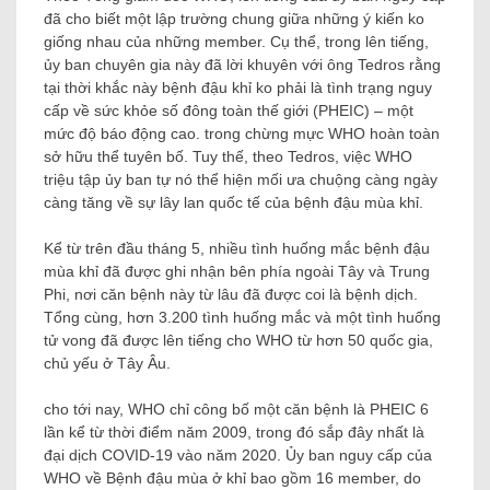
đã cho biết một lập trường chung giữa những ý kiến ko
giống nhau của những member. Cụ thể, trong lên tiếng,
ủy ban chuyên gia này đã lời khuyên với ông Tedros rằng
tại thời khắc này bệnh đậu khỉ ko phải là tình trạng nguy
cấp về sức khỏe số đông toàn thế giới (PHEIC) – một
mức độ báo động cao. trong chừng mực WHO hoàn toàn
sở hữu thể tuyên bố. Tuy thế, theo Tedros, việc WHO
triệu tập ủy ban tự nó thể hiện mối ưa chuộng càng ngày
càng tăng về sự lây lan quốc tế của bệnh đậu mùa khỉ.
Kể từ trên đầu tháng 5, nhiều tình huống mắc bệnh đậu
mùa khỉ đã được ghi nhận bên phía ngoài Tây và Trung
Phi, nơi căn bệnh này từ lâu đã được coi là bệnh dịch.
Tổng cùng, hơn 3.200 tình huống mắc và một tình huống
tử vong đã được lên tiếng cho WHO từ hơn 50 quốc gia,
chủ yếu ở Tây Âu.
cho tới nay, WHO chỉ công bố một căn bệnh là PHEIC 6
lần kể từ thời điểm năm 2009, trong đó sắp đây nhất là
đại dịch COVID-19 vào năm 2020. Ủy ban nguy cấp của
WHO về Bệnh đậu mùa ở khỉ bao gồm 16 member, do